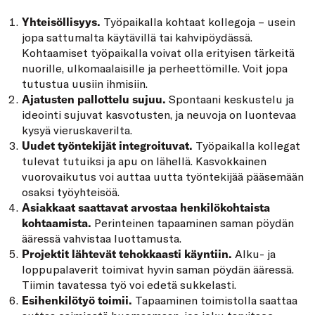
Yhteisöllisyys.
Työpaikalla kohtaat kollegoja – usein
jopa sattumalta käytävillä tai kahvipöydässä.
Kohtaamiset työpaikalla voivat olla erityisen tärkeitä
nuorille, ulkomaalaisille ja perheettömille. Voit jopa
tutustua uusiin ihmisiin.
Ajatusten pallottelu sujuu.
Spontaani keskustelu ja
ideointi sujuvat kasvotusten, ja neuvoja on luontevaa
kysyä vieruskaverilta.
Uudet työntekijät integroituvat.
Työpaikalla kollegat
tulevat tutuiksi ja apu on lähellä. Kasvokkainen
vuorovaikutus voi auttaa uutta työntekijää pääsemään
osaksi työyhteisöä.
Asiakkaat saattavat arvostaa henkilökohtaista
kohtaamista.
Perinteinen tapaaminen saman pöydän
ääressä vahvistaa luottamusta.
Projektit lähtevät tehokkaasti käyntiin.
Alku- ja
loppupalaverit toimivat hyvin saman pöydän ääressä.
Tiimin tavatessa työ voi edetä sukkelasti.
Esihenkilötyö toimii.
Tapaaminen toimistolla saattaa