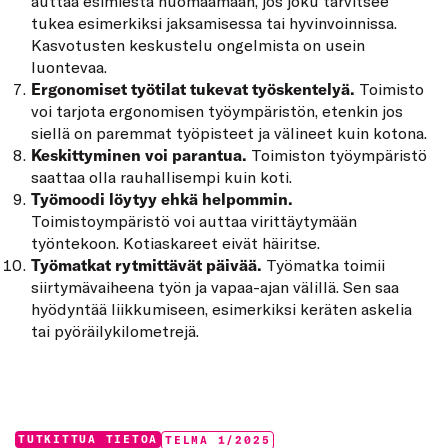
auttaa esimiestä huomaamaan, jos joku tarvitsee
tukea esimerkiksi jaksamisessa tai hyvinvoinnissa.
Kasvotusten keskustelu ongelmista on usein
luontevaa.
Ergonomiset työtilat tukevat työskentelyä.
Toimisto
voi tarjota ergonomisen työympäristön, etenkin jos
siellä on paremmat työpisteet ja välineet kuin kotona.
Keskittyminen voi parantua.
Toimiston työympäristö
saattaa olla rauhallisempi kuin koti.
Työmoodi löytyy ehkä helpommin.
Toimistoympäristö voi auttaa virittäytymään
työntekoon. Kotiaskareet eivät häiritse.
Työmatkat rytmittävät päivää.
Työmatka toimii
siirtymävaiheena työn ja vapaa-ajan välillä. Sen saa
hyödyntää liikkumiseen, esimerkiksi keräten askelia
tai pyöräilykilometrejä.
Categories:
Tags:
TUTKITTUA TIETOA
TELMA 1/2025