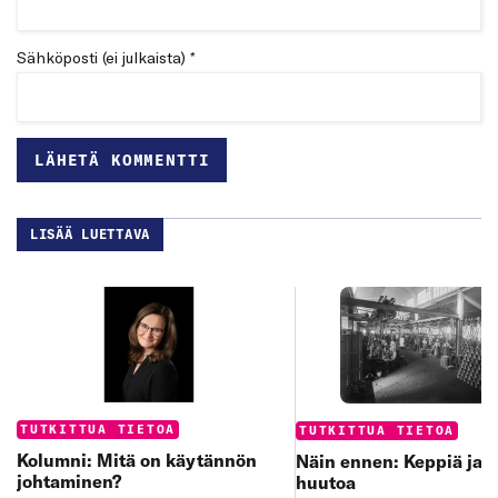
Sähköposti (ei julkaista) *
LISÄÄ LUETTAVA
Categories:
Categories:
TUTKITTUA TIETOA
TUTKITTUA TIETOA
Kolumni: Mitä on käytännön
Näin ennen: Keppiä ja 
johtaminen?
huutoa