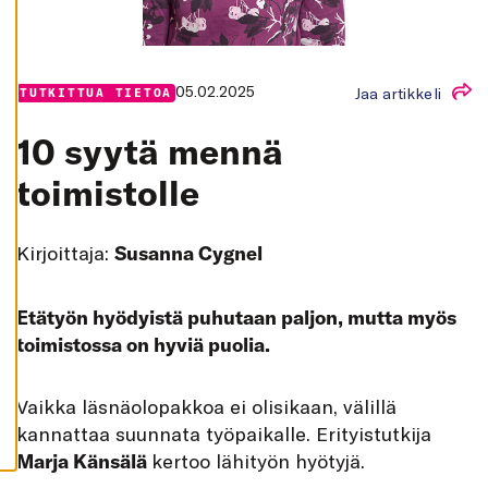
K
A
I
K
K
I
05.02.2025
Jaa artikkeli
TUTKITTUA TIETOA
H
Y
10 syytä mennä
V
Ä
toimistolle
K
S
Y
K
A
Kirjoittaja:
Susanna Cygnel
I
K
K
I
Etätyön hyödyistä puhutaan paljon, mutta myös
E
V
toimistossa on hyviä puolia.
Ä
S
T
E
Vaikka läsnäolopakkoa ei olisikaan, välillä
E
T
kannattaa suunnata työpaikalle. Erityistutkija
Marja Känsälä
kertoo lähityön hyötyjä.