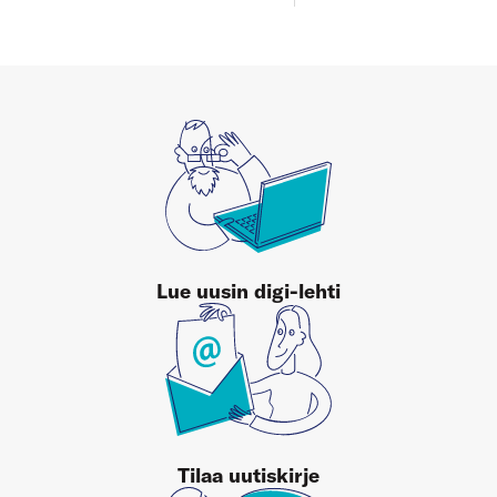
Lue uusin digi-lehti
Tilaa uutiskirje