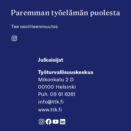
Paremman työelämän puolesta
Tee osoitteenmuutos
Instagram
Julkaisijat
Työturvallisuuskeskus
Mikonkatu 2 D
00100 Helsinki
Puh. 09 61 6261
info@ttk.fi
www.ttk.fi
Instagram
Facebook
YouTube
LinkedIn