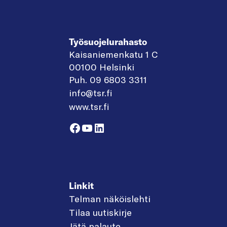
Työsuojelurahasto
Kaisaniemenkatu 1 C
00100 Helsinki
Puh. 09 6803 3311
info@tsr.fi
www.tsr.fi
Facebook
YouTube
LinkedIn
Linkit
Telman näköislehti
Tilaa uutiskirje
Jätä palaute