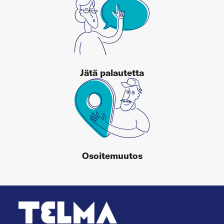
Jätä palautetta
Osoitemuutos