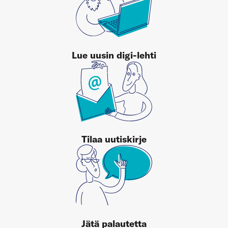
Lue uusin digi-lehti
Tilaa uutiskirje
Jätä palautetta