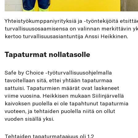
Yhteistyökumppaniyrityksiä ja -työntekijöitä etsitt
turvallisuusosaamisensa on valinnan merkittävin yks
kertoo turvallisuusasiantuntija Anssi Heikkinen.
Tapaturmat nollatasolle
Safe by Choice -työturvallisuusohjelmalla
tavoitellaan sitä, ettei yhtään tapaturmaa
sattuisi. Tapaturmien määrät ovat laskeneet
viime vuosina. Heikkisen mukaan Siilinjärvellä
kaivoksen puolella ei ole tapahtunut tapaturmia
vuoteen, ja tehtaiden puolella niitä on ollut
vuoden sisällä yksi.
Tehtaiden tapaturmataajuus oli 1,2