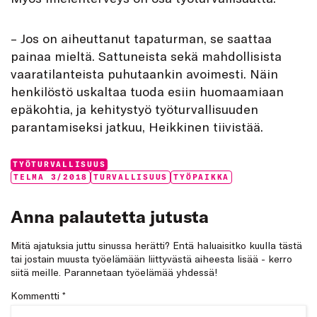
– Jos on aiheuttanut tapaturman, se saattaa
painaa mieltä. Sattuneista sekä mahdollisista
vaaratilanteista puhutaankin avoimesti. Näin
henkilöstö uskaltaa tuoda esiin huomaamiaan
epäkohtia, ja kehitystyö työturvallisuuden
parantamiseksi jatkuu, Heikkinen tiivistää.
Categories:
TYÖTURVALLISUUS
Tags:
TELMA 3/2018
TURVALLISUUS
TYÖPAIKKA
Anna palautetta jutusta
Mitä ajatuksia juttu sinussa herätti? Entä haluaisitko kuulla tästä
tai jostain muusta työelämään liittyvästä aiheesta lisää - kerro
siitä meille. Parannetaan työelämää yhdessä!
Kommentti
*