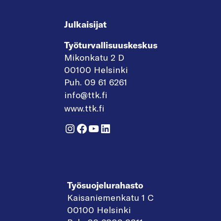
Julkaisijat
Työturvallisuuskeskus
Mikonkatu 2 D
00100 Helsinki
Puh. 09 61 6261
info@ttk.fi
www.ttk.fi
Instagram
Facebook
YouTube
LinkedIn
Työsuojelurahasto
Kaisaniemenkatu 1 C
00100 Helsinki