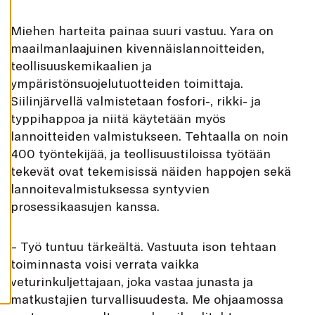
K
A
I
Miehen harteita painaa suuri vastuu. Yara on
K
maailmanlaajuinen kivennäislannoitteiden,
K
I
teollisuuskemikaalien ja
H
ympäristönsuojelutuotteiden toimittaja.
Y
V
Siilinjärvellä valmistetaan fosfori-, rikki- ja
Ä
typpihappoa ja niitä käytetään myös
K
S
lannoitteiden valmistukseen. Tehtaalla on noin
Y
K
400 työntekijää, ja teollisuustiloissa työtään
A
I
tekevät ovat tekemisissä näiden happojen sekä
K
K
lannoitevalmistuksessa syntyvien
I
prosessikaasujen kanssa.
E
V
Ä
S
– Työ tuntuu tärkeältä. Vastuuta ison tehtaan
T
E
toiminnasta voisi verrata vaikka
E
T
veturinkuljettajaan, joka vastaa junasta ja
matkustajien turvallisuudesta. Me ohjaamossa