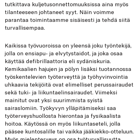
tutkittava kuljetusonnettomuuksissa aina myös
tilanteeseen johtaneet syyt. Näin voimme
parantaa toimintaamme sisäisesti ja tehdä siitä
turvallisempaa.
Kaikissa työvuoroissa on yleensä joku työntekijä,
jolla on ensiapu- ja elvytystaidot, ja joka osaa
käyttää defibrillaattoria eli sydäniskuria.
Kemikaalien hajujen ja pölyn lisäksi tuotannossa
työskentelevien työterveyttä ja työhyvinvointia
uhkaavia tekijöitä ovat elimelliset perussairaudet
sekä tuki- ja liikuntaelinsairaudet. Viimeksi
mainitut ovat yksi suurimmista syistä
sairaslomiin. Työkyvyn ylläpitämiseksi saa
työterveyshuollosta hierontaa ja fysikaalista
hoitoa. Käytössä on myös liikuntaseteli, jolla
pääsee kuntosalille tai vaikka jääkiekko-otteluun.
Myös mielenterveys on osa työturvallisuutta.