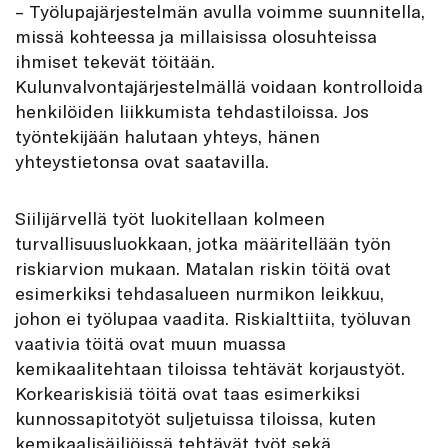
– Työlupajärjestelmän avulla voimme suunnitella,
missä kohteessa ja millaisissa olosuhteissa
ihmiset tekevät töitään.
Kulunvalvontajärjestelmällä voidaan kontrolloida
henkilöiden liikkumista tehdastiloissa. Jos
työntekijään halutaan yhteys, hänen
yhteystietonsa ovat saatavilla.
Siilijärvellä työt luokitellaan kolmeen
turvallisuusluokkaan, jotka määritellään työn
riskiarvion mukaan. Matalan riskin töitä ovat
esimerkiksi tehdasalueen nurmikon leikkuu,
johon ei työlupaa vaadita. Riskialttiita, työluvan
vaativia töitä ovat muun muassa
kemikaalitehtaan tiloissa tehtävät korjaustyöt.
Korkeariskisiä töitä ovat taas esimerkiksi
kunnossapitotyöt suljetuissa tiloissa, kuten
kemikaalisäiliöissä tehtävät työt sekä