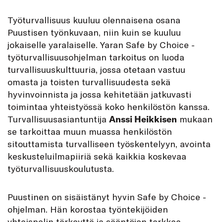
Työturvallisuus kuuluu olennaisena osana
Puustisen työnkuvaan, niin kuin se kuuluu
jokaiselle yaralaiselle. Yaran Safe by Choice -
työturvallisuusohjelman tarkoitus on luoda
turvallisuuskulttuuria, jossa otetaan vastuu
omasta ja toisten turvallisuudesta sekä
hyvinvoinnista ja jossa kehitetään jatkuvasti
toimintaa yhteistyössä koko henkilöstön kanssa.
Turvallisuusasiantuntija
Anssi Heikkisen
mukaan
se tarkoittaa muun muassa henkilöstön
sitouttamista turvalliseen työskentelyyn, avointa
keskusteluilmapiiriä sekä kaikkia koskevaa
työturvallisuuskoulutusta.
Puustinen on sisäistänyt hyvin Safe by Choice -
ohjelman. Hän korostaa työntekijöiden
yhteispelin tärkeyttä ja sääntöjen tarkkaa