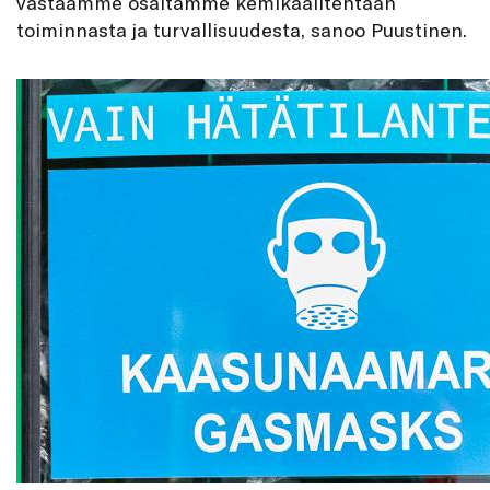
vastaamme osaltamme kemikaalitehtaan
toiminnasta ja turvallisuudesta, sanoo Puustinen.