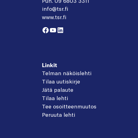
Puh. 09 6803 3311
info@tsr.fi
www.tsr.fi
Facebook
YouTube
LinkedIn
Linkit
Telman näköislehti
Tilaa uutiskirje
Jätä palaute
Tilaa lehti
Tee osoitteenmuutos
Peruuta lehti