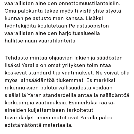
vaarallisten aineiden onnettomuustilanteisiin.
Oma palokunta tekee myös tiivistä yhteistyötä
kunnan pelastustoimen kanssa. Lisäksi
työntekijöitä koulutetaan Pelastusopiston
vaarallisten aineiden harjoitusalueella
hallitsemaan vaaratilanteita.
Tehdastoimintaa ohjaavien lakien ja säädösten
lisäksi Yaralla on omat yrityksen toimintaa
koskevat standardit ja vaatimukset. Ne voivat olla
myös lainsäädäntöä tiukemmat. Esimerkiksi
rakennuksien paloturvallisuudesta voidaan
sisäisillä Yaran standardeilla antaa lainsäädäntöä
korkeampia vaatimuksia. Esimerkiksi raaka-
aineiden kuljettamiseen tarkoitetut
tavarakuljettimien matot ovat Yaralla paloa
edistämätöntä materiaalia.