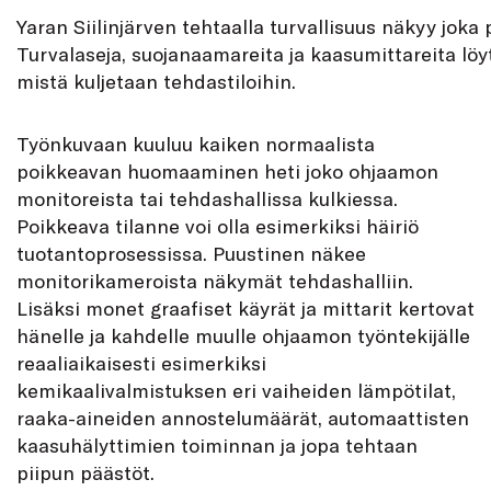
Yaran Siilinjärven tehtaalla turvallisuus näkyy joka 
Turvalaseja, suojanaamareita ja kaasumittareita löyt
mistä kuljetaan tehdastiloihin.
Työnkuvaan kuuluu kaiken normaalista
poikkeavan huomaaminen heti joko ohjaamon
monitoreista tai tehdashallissa kulkiessa.
Poikkeava tilanne voi olla esimerkiksi häiriö
tuotantoprosessissa. Puustinen näkee
monitorikameroista näkymät tehdashalliin.
Lisäksi monet graafiset käyrät ja mittarit kertovat
hänelle ja kahdelle muulle ohjaamon työntekijälle
reaaliaikaisesti esimerkiksi
kemikaalivalmistuksen eri vaiheiden lämpötilat,
raaka-aineiden annostelumäärät, automaattisten
kaasuhälyttimien toiminnan ja jopa tehtaan
piipun päästöt.