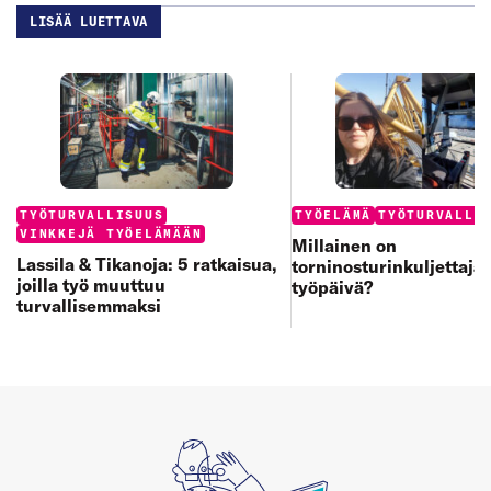
LISÄÄ LUETTAVA
Categories:
Categories:
TYÖTURVALLISUUS
TYÖELÄMÄ
TYÖTURVALLI
VINKKEJÄ TYÖELÄMÄÄN
Millainen on
Lassila & Tikanoja: 5 ratkaisua,
torninosturinkuljettaja
joilla työ muuttuu
työpäivä?
turvallisemmaksi