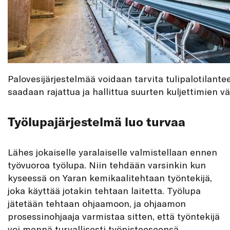
Palovesijärjestelmää voidaan tarvita tulipalotilant
saadaan rajattua ja hallittua suurten kuljettimien väl
Työlupajärjestelmä luo turvaa
Lähes jokaiselle yaralaiselle valmistellaan ennen
työvuoroa työlupa. Niin tehdään varsinkin kun
kyseessä on Yaran kemikaalitehtaan työntekijä,
joka käyttää jotakin tehtaan laitetta. Työlupa
jätetään tehtaan ohjaamoon, ja ohjaamon
prosessinohjaaja varmistaa sitten, että työntekijä
voi mennä turvallisesti työpisteeseensä.