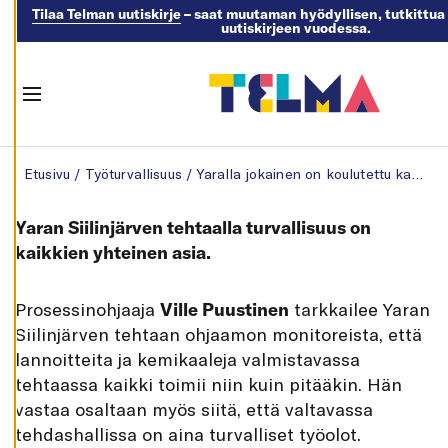
Tilaa Telman uutiskirje
– saat muutaman hyödyllisen, tutkittua 
uutiskirjeen vuodessa.
M
U
O
K
K
Menu
A
A
E
Skip to content
V
Etusivu
/
Työturvallisuus
/
Yaralla jokainen on koulutettu kaiken varalta
Ä
S
T
E
Yaran Siilinjärven tehtaalla turvallisuus on
A
S
kaikkien yhteinen asia.
E
T
U
K
P
rosessinohjaaja
Ville Puustinen
tarkkailee Yaran
S
I
Siilinjärven tehtaan ohjaamon monitoreista, että
A
lannoitteita ja kemikaaleja valmistavassa
K
tehtaassa kaikki toimii niin kuin pitääkin. Hän
I
E
vastaa osaltaan myös siitä, että valtavassa
L
L
tehdashallissa on aina turvalliset työolot.
Ä