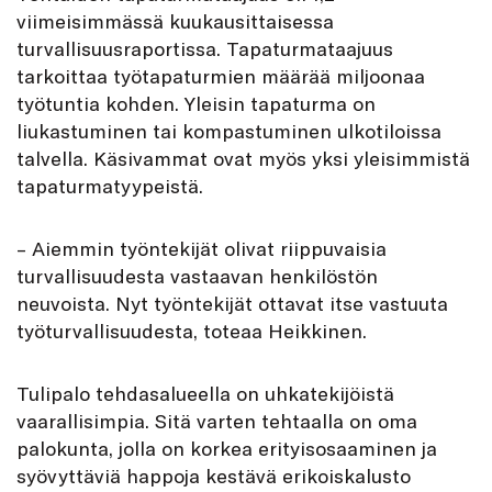
viimeisimmässä kuukausittaisessa
turvallisuusraportissa. Tapaturmataajuus
tarkoittaa työtapaturmien määrää miljoonaa
työtuntia kohden. Yleisin tapaturma on
liukastuminen tai kompastuminen ulkotiloissa
talvella. Käsivammat ovat myös yksi yleisimmistä
tapaturmatyypeistä.
– Aiemmin työntekijät olivat riippuvaisia
turvallisuudesta vastaavan henkilöstön
neuvoista. Nyt työntekijät ottavat itse vastuuta
työturvallisuudesta, toteaa Heikkinen.
Tulipalo tehdasalueella on uhkatekijöistä
vaarallisimpia. Sitä varten tehtaalla on oma
palokunta, jolla on korkea erityisosaaminen ja
syövyttäviä happoja kestävä erikoiskalusto