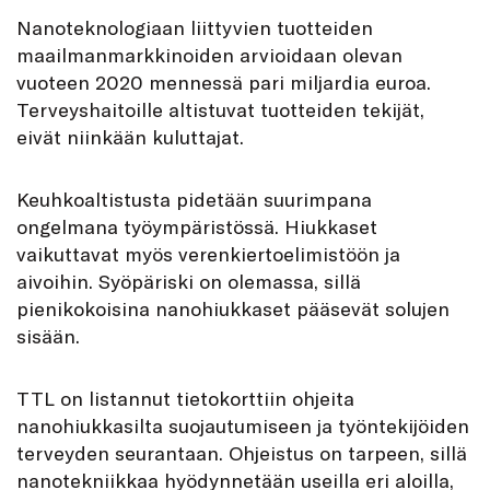
Nanoteknologiaan liittyvien tuotteiden
maailmanmarkkinoiden arvioidaan olevan
vuoteen 2020 mennessä pari miljardia euroa.
Terveyshaitoille altistuvat tuotteiden tekijät,
eivät niinkään kuluttajat.
Keuhkoaltistusta pidetään suurimpana
ongelmana työympäristössä. Hiukkaset
vaikuttavat myös verenkiertoelimistöön ja
aivoihin. Syöpäriski on olemassa, sillä
pienikokoisina nanohiukkaset pääsevät solujen
sisään.
TTL on listannut tietokorttiin ohjeita
nanohiukkasilta suojautumiseen ja työntekijöiden
terveyden seurantaan. Ohjeistus on tarpeen, sillä
nanotekniikkaa hyödynnetään useilla eri aloilla,