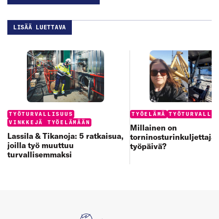
LISÄÄ LUETTAVA
Categories:
Categories:
TYÖTURVALLISUUS
TYÖELÄMÄ
TYÖTURVALLI
VINKKEJÄ TYÖELÄMÄÄN
Millainen on
Lassila & Tikanoja: 5 ratkaisua,
torninosturinkuljettaja
joilla työ muuttuu
työpäivä?
turvallisemmaksi