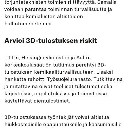
torjuntateknisten toimien riittävyyttä. Samalla
voidaan parantaa toiminnan turvallisuutta ja
kehittää kemiallisten altisteiden
hallintamenetelmiä.
Arvioi 3D-tulostuksen riskit
TTL:n, Helsingin yliopiston ja Aalto-
korkeakoulusäätiön tutkimus perehtyi 3D-
tulostuksen kemikaaliturvallisuuteen. Lisäksi
hanketta rahoitti Työsuojelurahasto. Tutkittavina
ja mitattavina olivat teolliset tulostimet sekä
kirjastoissa, oppilaitoksissa ja toimistoissa
käytettävät pientulostimet.
3D-tulostuksessa työntekijät voivat altistua
hiukkasmaisille epäpuhtauksille ja kaasumaisille