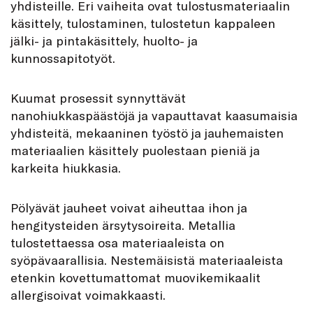
yhdisteille. Eri vaiheita ovat tulostusmateriaalin
käsittely, tulostaminen, tulostetun kappaleen
jälki- ja pintakäsittely, huolto- ja
kunnossapitotyöt.
Kuumat prosessit synnyttävät
nanohiukkaspäästöjä ja vapauttavat kaasumaisia
yhdisteitä, mekaaninen työstö ja jauhemaisten
materiaalien käsittely puolestaan pieniä ja
karkeita hiukkasia.
Pölyävät jauheet voivat aiheuttaa ihon ja
hengitysteiden ärsytysoireita. Metallia
tulostettaessa osa materiaaleista on
syöpävaarallisia. Nestemäisistä materiaaleista
etenkin kovettumattomat muovikemikaalit
allergisoivat voimakkaasti.