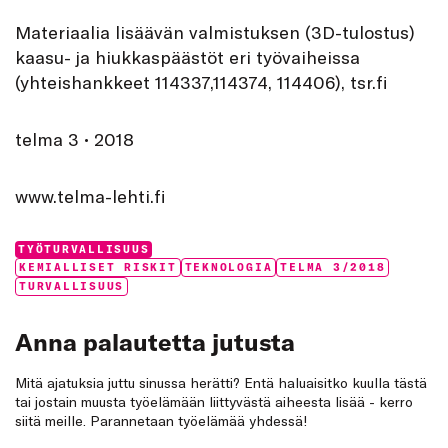
Materiaalia lisäävän valmistuksen (3D-tulostus)
kaasu- ja hiukkaspäästöt eri työvaiheissa
(yhteishankkeet 114337,114374, 114406), tsr.fi
telma 3 • 2018
www.telma-lehti.fi
Categories:
TYÖTURVALLISUUS
Tags:
KEMIALLISET RISKIT
TEKNOLOGIA
TELMA 3/2018
TURVALLISUUS
Anna palautetta jutusta
Mitä ajatuksia juttu sinussa herätti? Entä haluaisitko kuulla tästä
tai jostain muusta työelämään liittyvästä aiheesta lisää - kerro
siitä meille. Parannetaan työelämää yhdessä!