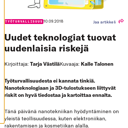
K
A
I
K
K
10.09.2018
Jaa artikkeli
TYÖTURVALLISUUS
I
H
Uudet teknologiat tuovat
Y
V
Ä
uudenlaisia riskejä
K
S
Y
K
Kirjoittaja:
Tarja Västilä
Kuvaaja:
Kalle Talonen
A
I
K
K
I
Työturvallisuudesta ei kannata tinkiä.
E
Nanoteknologiaan ja 3D-tulostukseen liittyvät
V
Ä
riskit on hyvä tiedostaa ja kartoittaa ennalta.
S
T
E
E
Tänä päivänä nanotekniikan hyödyntäminen on
T
yleistä teollisuudessa, kuten elektroniikan,
rakentamisen ja kosmetiikan alalla.