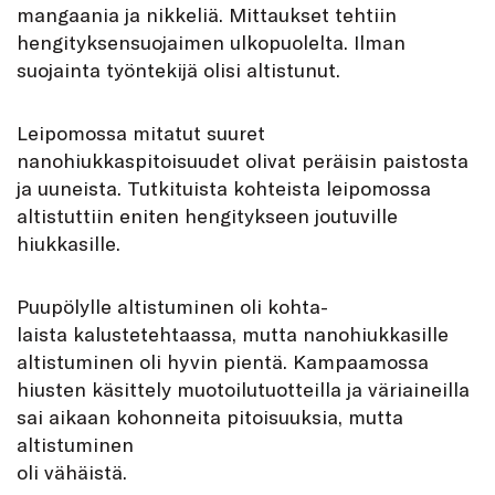
mangaania ja nikkeliä. Mittaukset tehtiin
hengityksensuojaimen ulkopuolelta. Ilman
suojainta työntekijä olisi altistunut.
Leipomossa mitatut suuret
nanohiukkaspitoisuudet olivat peräisin paistosta
ja uuneista. Tutkituista kohteista leipomossa
altistuttiin eniten hengitykseen joutuville
hiukkasille.
Puupölylle altistuminen oli kohta-
laista kalustetehtaassa, mutta nanohiukkasille
altistuminen oli hyvin pientä. Kampaamossa
hiusten käsittely muotoilutuotteilla ja väriaineilla
sai aikaan kohonneita pitoisuuksia, mutta
altistuminen
oli vähäistä.