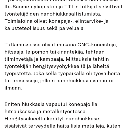
Itä-Suomen yliopiston ja TTL:n tutkijat selvittivät
työntekijöiden nanohiukkasaltistumista.
Toimialoina olivat konepaja-, elintarvike- ja
kalusteteollisuus sekä palveluala.
Tutkimuksessa olivat mukana CNC-koneistaja,
hitsaaja, leipomon taikinantekijä, tehtaan
tiiminvetäjä ja kampaaja. Mittauksia tehtiin
työntekijän hengitysvyöhykkeeltä ja läheltä
työpistettä. Jokaisella työpaikalla oli työvaiheita
tai prosesseja, jolloin nanohiukkasia vapautui
ilmaan.
Eniten hiukkasia vapautui konepajoilla
hitsauksessa ja metallintyöstössä.
Hengitysalueelta kerätyt nanohiukkaset
sisälsivät terveydelle haitallisia metalleja, kuten