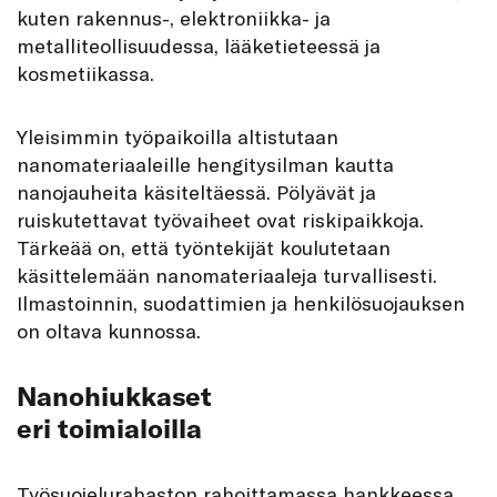
kuten rakennus-, elektroniikka- ja
metalliteollisuudessa, lääketieteessä ja
kosmetiikassa.
Yleisimmin työpaikoilla altistutaan
nanomateriaaleille hengitysilman kautta
nanojauheita käsiteltäessä. Pölyävät ja
ruiskutettavat työvaiheet ovat riskipaikkoja.
Tärkeää on, että työntekijät koulutetaan
käsittelemään nanomateriaaleja turvallisesti.
Ilmastoinnin, suodattimien ja henkilösuojauksen
on oltava kunnossa.
Nanohiukkaset
eri toimialoilla
Työsuojelurahaston rahoittamassa hankkeessa