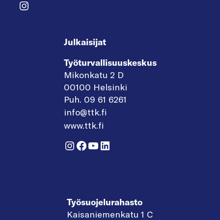
Instagram
Julkaisijat
Työturvallisuuskeskus
Mikonkatu 2 D
00100 Helsinki
Puh. 09 61 6261
info@ttk.fi
www.ttk.fi
Instagram
Facebook
YouTube
LinkedIn
Työsuojelurahasto
Kaisaniemenkatu 1 C