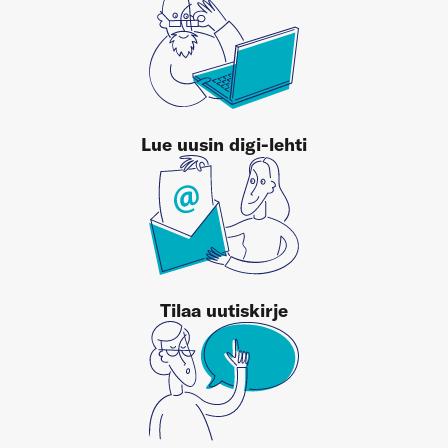
Lue uusin digi-lehti
Tilaa uutiskirje