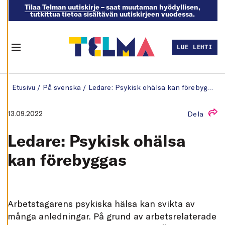
och kan ändra dem
Tilaa Telman uutiskirje
– saat muutaman hyödyllisen,
tutkittua tietoa sisältävän uutiskirjeen vuodessa.
när som helst. Läs
mer om våra
cookies.
LUE LEHTI
Menu
R
E
Skip to content
D
Etusivu
/
På svenska
/
Ledare: Psykisk ohälsa kan förebyggas
I
G
E
R
13.09.2022
Dela
A
C
O
Ledare: Psykisk ohälsa
O
K
I
kan förebyggas
E
S
A
V
V
A
rbetstagarens psykiska hälsa kan svikta av
I
S
många anledningar. På grund av arbetsrelaterade
A
A