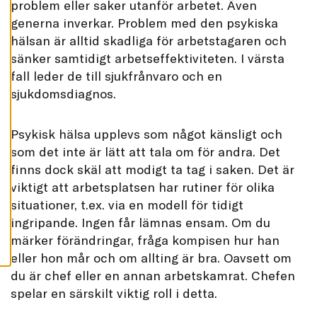
problem eller saker utanför arbetet. Även
L
L
generna inverkar. Problem med den psykiska
A
hälsan är alltid skadliga för arbetstagaren och
A
sänker samtidigt arbetseffektiviteten. I värsta
C
C
fall leder de till sjukfrånvaro och en
E
P
sjukdomsdiagnos.
T
E
R
A
Psykisk hälsa upplevs som något känsligt och
A
L
som det inte är lätt att tala om för andra. Det
L
finns dock skäl att modigt ta tag i saken. Det är
A
C
viktigt att arbetsplatsen har rutiner för olika
O
O
situationer, t.ex. via en modell för tidigt
K
I
ingripande. Ingen får lämnas ensam. Om du
E
S
märker förändringar, fråga kompisen hur han
eller hon mår och om allting är bra. Oavsett om
du är chef eller en annan arbetskamrat. Chefen
spelar en särskilt viktig roll i detta.