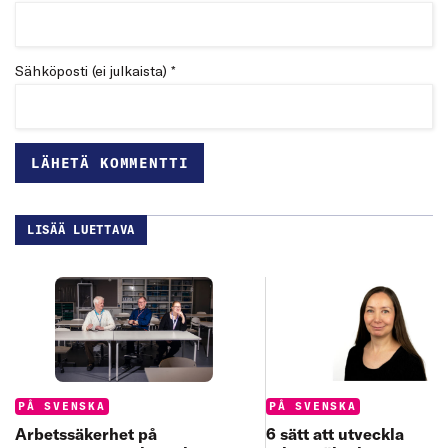
Sähköposti (ei julkaista) *
LISÄÄ LUETTAVA
Categories:
Categories:
PÅ SVENSKA
PÅ SVENSKA
6 sätt att utveckla
Arbetssäkerhet på