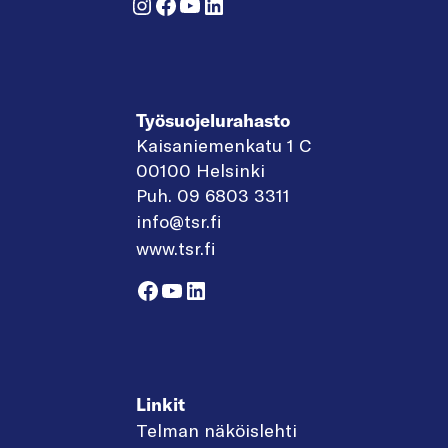
Instagram
Facebook
YouTube
LinkedIn
Työsuojelurahasto
Kaisaniemenkatu 1 C
00100 Helsinki
Puh. 09 6803 3311
info@tsr.fi
www.tsr.fi
Facebook
YouTube
LinkedIn
Linkit
Telman näköislehti