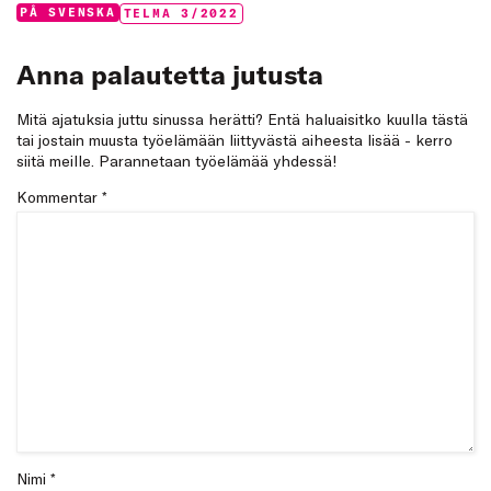
Categories:
Tags:
PÅ SVENSKA
TELMA 3/2022
Anna palautetta jutusta
Mitä ajatuksia juttu sinussa herätti? Entä haluaisitko kuulla tästä
tai jostain muusta työelämään liittyvästä aiheesta lisää - kerro
siitä meille. Parannetaan työelämää yhdessä!
Kommentar
*
Nimi *