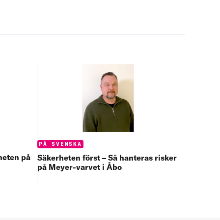
Categories:
PÅ SVENSKA
rheten på
Säkerheten först – Så hanteras risker
på Meyer-varvet i Åbo