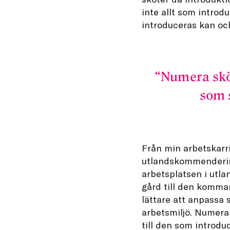
inte allt som introd
introduceras kan och
Numera skö
som 
Från min arbetskarr
utlandskommendering
arbetsplatsen i utl
gård till den komm
lättare att anpassa 
arbetsmiljö. Numera
till den som introdu