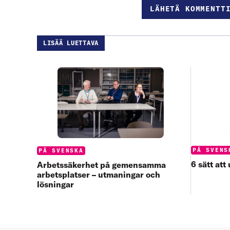
LISÄÄ LUETTAVA
Categories
PÅ SVENS
Categories:
PÅ SVENSKA
6 sätt at
Arbetssäkerhet på gemensamma
arbetsplatser – utmaningar och
lösningar