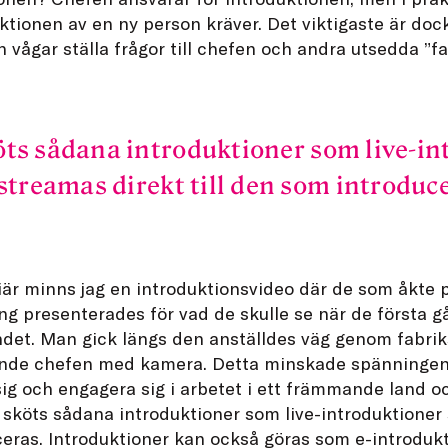
uktionen av en ny person kräver. Det viktigaste är do
 vågar ställa frågor till chefen och andra utsedda ”fa
ts sådana introduktioner som live-in
streamas direkt till den som introduce
iär minns jag en introduktionsvideo där de som åkte 
 presenterades för vad de skulle se när de första g
andet. Man gick längs den anställdes väg genom fabri
ande chefen med kamera. Detta minskade spänningen
sig och engagera sig i arbetet i ett främmande land oc
 sköts sådana introduktioner som live-introduktioner
ceras. Introduktioner kan också göras som e-introdukt