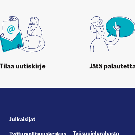
Tilaa uutiskirje
Jätä palautett
Julkaisijat
Työsuojelurahasto
Työturvallisuuskeskus