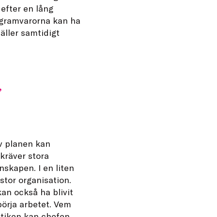
 efter en lång
rogramvarorna kan ha
äller samtidigt
v planen kan
kräver stora
nskapen. I en liten
stor organisation.
an också ha blivit
börja arbetet. Vem
ktiken kan chefen