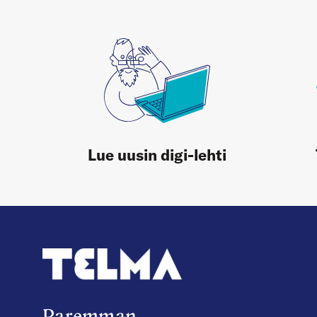
Lue uusin digi-lehti
Paremman