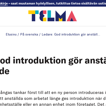
skirje
– saat muutaman hyödyllisen, tutkittua tietoa sisältävän uuti
Etusivu
/
På svenska
/
Ledare: God introduktion gör anställda engagerade
od introduktion gör anst
de
ngas tankar först till att en ny person introduceras i
att anställda som arbetat länge ges introduktion när de
amhetsställe eller en annan enhet inom företaget. Det ä