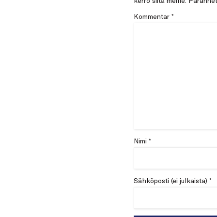
kerro siitä meille. Paran
Kommentar
*
Nimi *
Sähköposti (ei julkaista) *