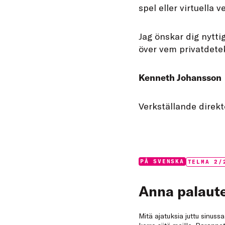
spel eller virtuella v
Jag önskar dig nytt
över vem privatdetek
Kenneth Johansson
Verkställande direk
Categories:
Tags:
PÅ SVENSKA
TELMA 2/
Anna palaute
Mitä ajatuksia juttu sinuss