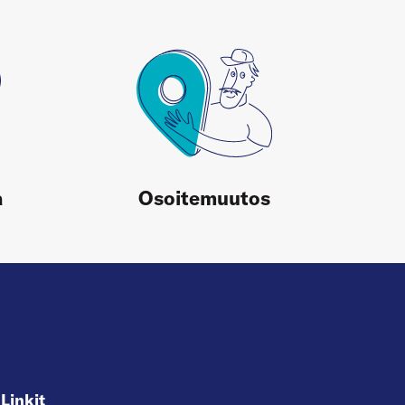
a
Osoitemuutos
Linkit