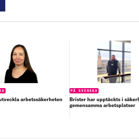
:
Categories:
KA
PÅ SVENSKA
t utveckla arbetssäkerheten
Brister har upptäckts i säke
gemensamma arbetsplatser