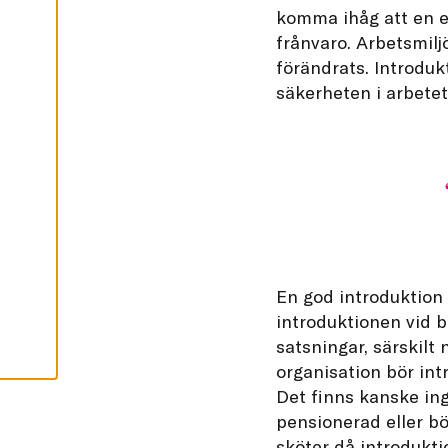
A
komma ihåg att en er
frånvaro. Arbetsmil
A
C
förändrats. Introdu
C
E
säkerheten i arbetet
P
T
E
R
A
A
L
L
A
C
O
O
K
I
E
En god introduktion
S
introduktionen vid b
satsningar, särskilt
organisation bör int
Det finns kanske ing
pensionerad eller bö
sköter då introdukt