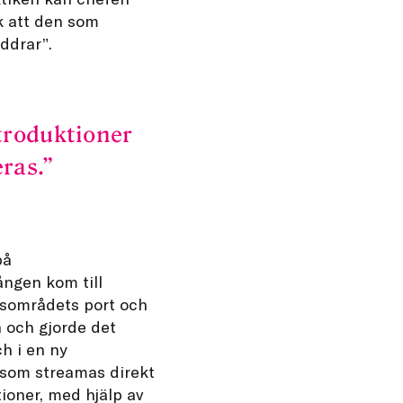
ck att den som
ddrar”.
troduktioner
ras.
på
ången kom till
ksområdets port och
 och gjorde det
h i en ny
 som streamas direkt
ioner, med hjälp av