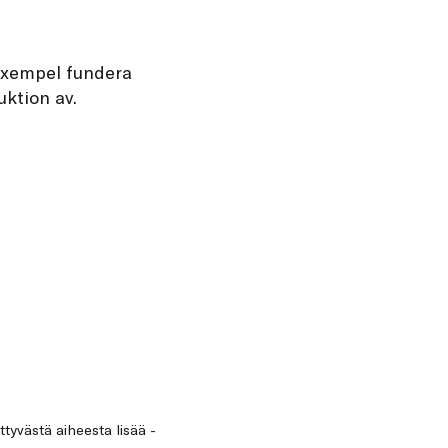
 exempel fundera
uktion av.
ittyvästä aiheesta lisää -