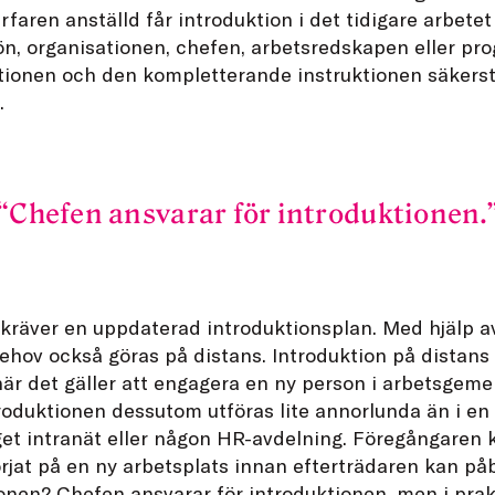
faren anställd får introduktion i det tidigare arbetet
jön, organisationen, chefen, arbetsredskapen eller p
ktionen och den kompletterande instruktionen säkerst
.
Chefen ansvarar för introduktionen.
 kräver en uppdaterad introduktionsplan. Med hjälp a
ehov också göras på distans. Introduktion på distans 
 när det gäller att engagera en ny person i arbetsgeme
roduktionen dessutom utföras lite annorlunda än i en 
et intranät eller någon HR-avdelning. Föregångaren k
rjat på en ny arbetsplats innan efterträdaren kan på
ionen? Chefen ansvarar för introduktionen, men i pra