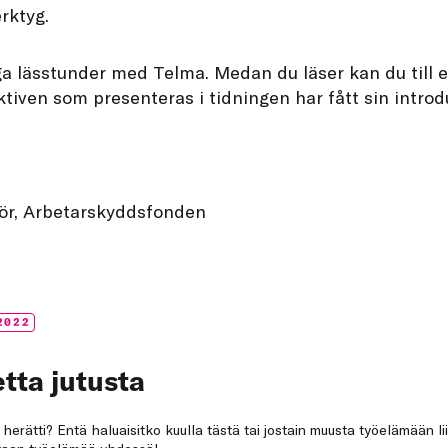
erktyg.
iga lässtunder med Telma. Medan du läser kan du till
tiven som presenteras i tidningen har fått sin introd
tör, Arbetarskyddsfonden
2022
tta jutusta
a herätti? Entä haluaisitko kuulla tästä tai jostain muusta työelämään li