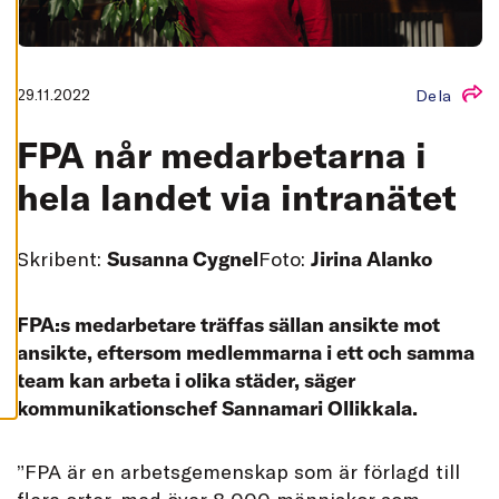
L
L
A
A
C
29.11.2022
Dela
C
E
P
FPA når medarbetarna i
T
E
hela landet via intranätet
R
A
A
L
L
Skribent:
Susanna Cygnel
Foto:
Jirina Alanko
A
C
O
O
FPA:s medarbetare träffas sällan ansikte mot
K
I
ansikte, eftersom medlemmarna i ett och samma
E
S
team kan arbeta i olika städer, säger
kommunikationschef Sannamari Ollikkala.
”
FPA är en arbetsgemenskap som är förlagd till