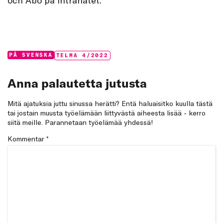
Categories:
Tags:
PÅ SVENSKA
TELMA 4/2022
Anna palautetta jutusta
Mitä ajatuksia juttu sinussa herätti? Entä haluaisitko kuulla tästä
tai jostain muusta työelämään liittyvästä aiheesta lisää - kerro
siitä meille. Parannetaan työelämää yhdessä!
Kommentar
*