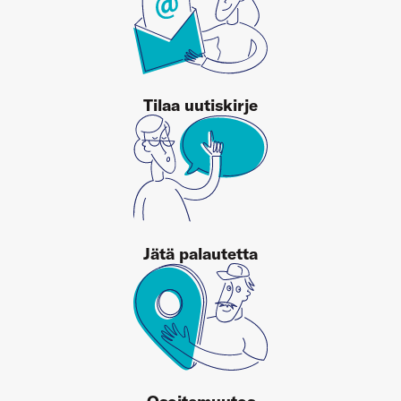
Tilaa uutiskirje
Jätä palautetta