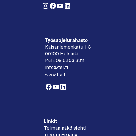
Instagram
Facebook
YouTube
LinkedIn
Työsuojelurahasto
Kaisaniemenkatu 1 C
00100 Helsinki
Puh. 09 6803 3311
info@tsr.fi
www.tsr.fi
Facebook
YouTube
LinkedIn
Linkit
Telman näköislehti
Tilaa uutiskirje