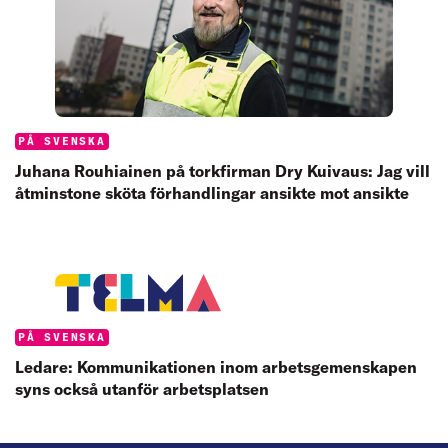
Categories:
PÅ SVENSKA
Juhana Rouhiainen på torkfirman Dry Kuivaus: Jag vill
åtminstone sköta förhandlingar ansikte mot ansikte
Categories:
PÅ SVENSKA
Ledare: Kommunikationen inom arbetsgemenskapen
syns också utanför arbetsplatsen