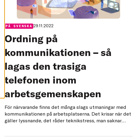
A
C
C
E
P
29.11.2022
T
Categories:
PÅ SVENSKA
E
R
Ordning på
A
A
L
kommunikationen – så
L
A
C
lagas den trasiga
O
O
K
telefonen inom
I
E
S
arbetsgemenskapen
För närvarande finns det många slags utmaningar med
kommunikationen på arbetsplatserna. Det krisar när det
gäller lyssnande, det råder teknikstress, man saknar
direkt interaktion och maktkamper utkämpas i
förhandlingar. Vore det dags att ta tjuren i hornen och