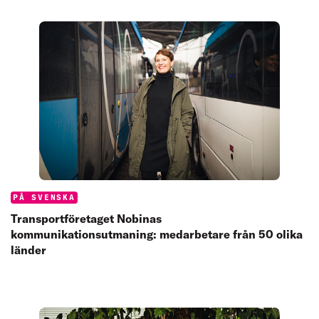
ändra kommunikationens riktning?
Categories:
PÅ SVENSKA
Transportföretaget Nobinas
kommunikationsutmaning: medarbetare från 50 olika
länder