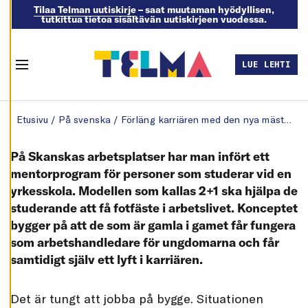
och kan ändra dem
Tilaa Telman uutiskirje
– saat muutaman hyödyllisen,
tutkittua tietoa sisältävän uutiskirjeen vuodessa.
när som helst. Läs
mer om våra
cookies.
LUE LEHTI
Menu
R
E
Skip to content
D
Etusivu
/
På svenska
/
Förläng karriären med den nya mästare-gesäll -modellen
I
G
E
R
På Skanskas arbetsplatser har man infört ett
A
C
mentorprogram för personer som studerar vid en
O
yrkesskola. Modellen som kallas 2+1 ska hjälpa de
O
K
studerande att få fotfäste i arbetslivet. Konceptet
I
E
bygger på att de som är gamla i gamet får fungera
S
som arbetshandledare för ungdomarna och får
A
samtidigt själv ett lyft i karriären.
V
V
I
S
Det är tungt att jobba på bygge. Situationen
A
A