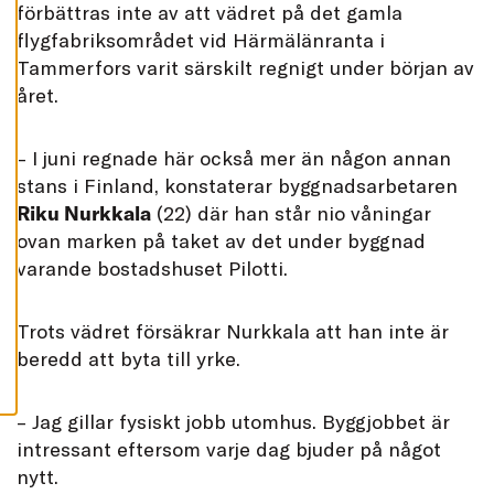
förbättras inte av att vädret på det gamla
L
L
flygfabriksområdet vid Härmälänranta i
A
Tammerfors varit särskilt regnigt under början av
A
året.
C
C
E
P
T
– I juni regnade här också mer än någon annan
E
stans i Finland, konstaterar byggnadsarbetaren
R
A
Riku Nurkkala
(22) där han står nio våningar
A
L
ovan marken på taket av det under byggnad
L
A
varande bostadshuset Pilotti.
C
O
O
K
Trots vädret försäkrar Nurkkala att han inte är
I
E
beredd att byta till yrke.
S
– Jag gillar fysiskt jobb utomhus. Byggjobbet är
intressant eftersom varje dag bjuder på något
nytt.