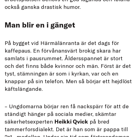
också ganska drastisk humor.
Man blir en i gänget
På bygget vid Härmälänranta är det dags för
kaffepaus. En förvånansvärt brokig skara har
samlats i pausrummet. Åldersspannet är stort
och det finns både kvinnor och män. Först är det
tyst, stämningen är som i kyrkan, var och en
knappar på sin telefon. Men så börjar ett hejdlöst
käftslängande.
– Ungdomarna börjar ren få nackspärr för att de
ständigt hänger på sociala medier, skämtar
säkerhetsexperten
Heikki Qvick
på bred
tammerforsdialekt. Det är han som är pappa till
2+1 –modellen. Under sin tid som förtroendeman