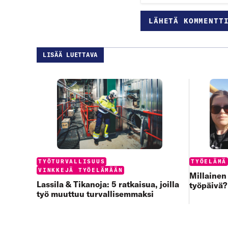
LISÄÄ LUETTAVA
Categories:
Categories
TYÖTURVALLISUUS
TYÖELÄMÄ
VINKKEJÄ TYÖELÄMÄÄN
Millainen
Lassila & Tikanoja: 5 ratkaisua, joilla
työpäivä?
työ muuttuu turvallisemmaksi