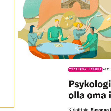
I
K
K
I
H
Y
V
Ä
K
S
Y
K
A
I
K
K
I
E
V
24.11
TYÖTURVALLISUUS
Ä
S
T
Psykologi
E
E
T
olla oma 
Kirjoittaja:
Susanna 