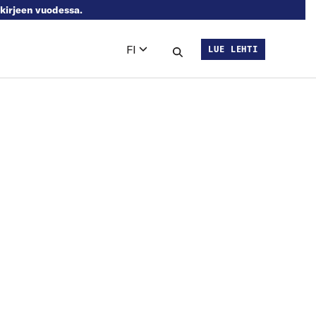
skirjeen vuodessa.
FI
LUE LEHTI
Languages
Hae sivustolta