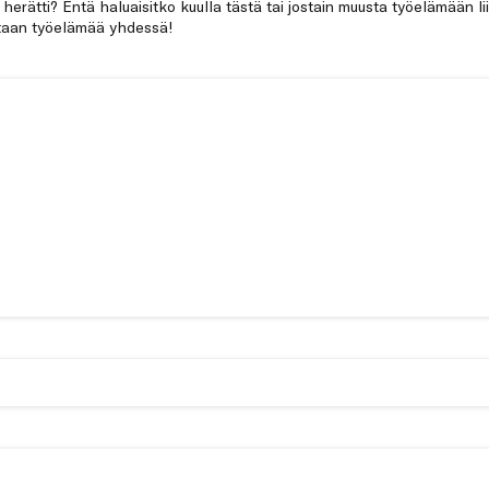
a herätti? Entä haluaisitko kuulla tästä tai jostain muusta työelämään li
netaan työelämää yhdessä!