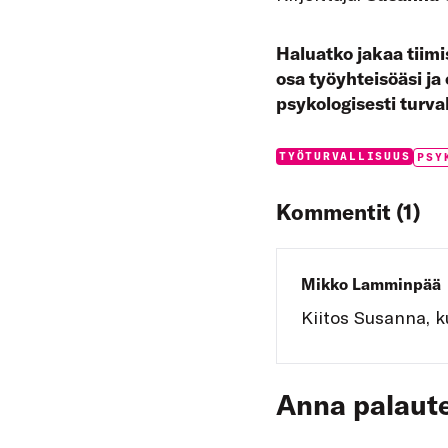
Haluatko jakaa tiimis
osa työyhteisöäsi ja
psykologisesti turva
Categories:
Tags
TYÖTURVALLISUUS
Kommentit (1)
Mikko Lamminpää
Kiitos Susanna, k
Anna palaute