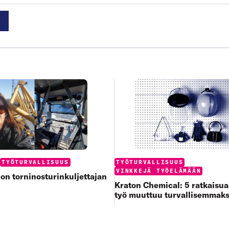
Categories:
:
TYÖTURVALLISUUS
TYÖTURVALLISUUS
VINKKEJÄ TYÖELÄMÄÄN
 on torninosturinkuljettajan
Kraton Chemical: 5 ratkaisua,
työ muuttuu turvallisemmaks