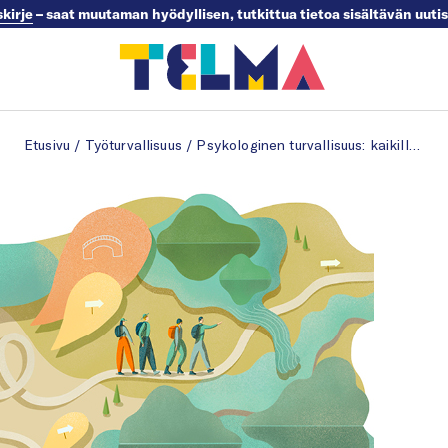
skirje
– saat muutaman hyödyllisen, tutkittua tietoa sisältävän uuti
Etusivu
/
Työturvallisuus
/
Psykologinen turvallisuus: kaikilla on lupa olla oma itsensä