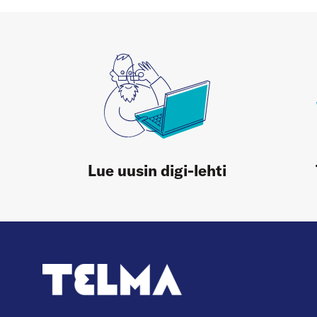
Lue uusin digi-lehti