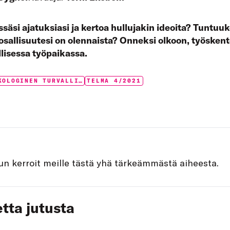
säsi ajatuksiasi ja kertoa hullujakin ideoita? Tuntuuko
 osallisuutesi on olennaista? Onneksi olkoon, työsken
llisessa työpaikassa.
:
PSYKOLOGINEN TURVALLISUUS
TELMA 4/2021
un kerroit meille tästä yhä tärkeämmästä aiheesta.
tta jutusta