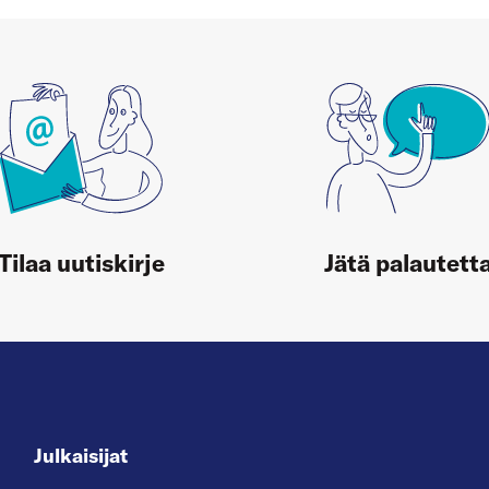
Tilaa uutiskirje
Jätä palautett
Julkaisijat