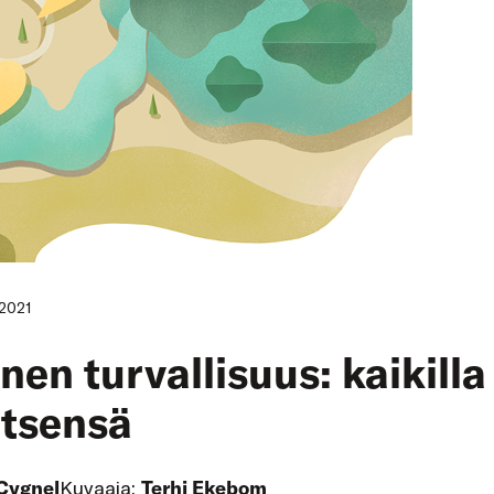
.2021
nen turvallisuus: kaikilla
itsensä
Cygnel
Kuvaaja:
Terhi Ekebom