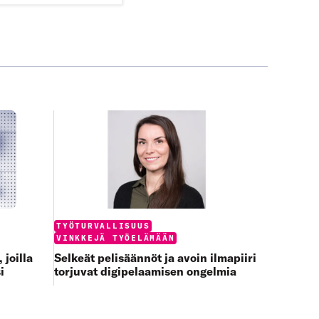
Categories:
TYÖTURVALLISUUS
VINKKEJÄ TYÖELÄMÄÄN
Selkeät pelisäännöt ja avoin ilmapiiri
 joilla
torjuvat digipelaamisen ongelmia
i