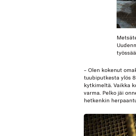
Metsäte
Uudenma
työssää
– Olen kokenut omako
tuubiputkesta ylös 80
kytkimeltä. Vaikka k
varma. Pelko jäi onn
hetkenkin herpaantu