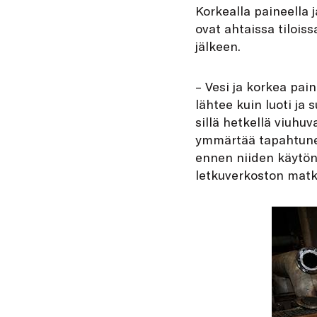
K
orkealla paineella 
ovat ahtaissa tilois
jälkeen.
– Vesi ja korkea pai
lähtee kuin luoti ja 
sillä hetkellä viuhu
ymmärtää tapahtunee
ennen niiden käytön
letkuverkoston matk