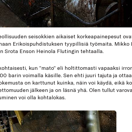
ollisuuden seisokkien aikaiset korkeapainepesut ova
an Erikoispuhdistuksen tyypillisiä työmaita. Mikko
n Srota Enson Heinola Flutingin tehtaalla.
htaisesti, kun ”mato” eli holtittomasti vapaaksi irron
0 barin voimalla käsille. Sen ehti juuri tajuta ja ottaa
okemusta on karttunut kuinka, näin voi käydä, eikä ko
ettomuuden jälkeen ja on läsnä yhä. Olen tullut varo
minen voi olla kohtalokas.