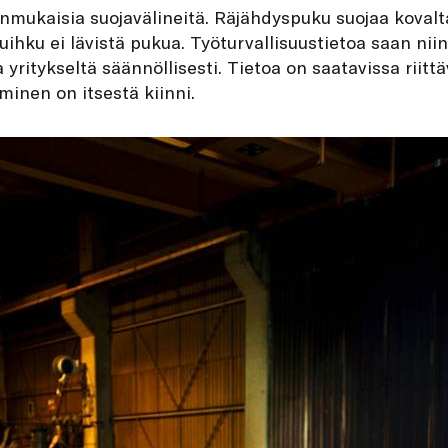
nmukaisia suojavälineitä. Räjähdyspuku suojaa kovalta
suihku ei lävistä pukua. Työturvallisuustietoa saan nii
yritykseltä säännöllisesti. Tietoa on saatavissa riittä
minen on itsestä kiinni.