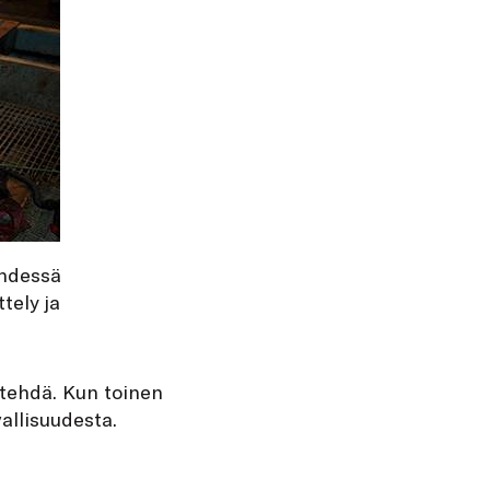
yhdessä
tely ja
 tehdä. Kun toinen
allisuudesta.