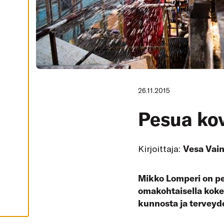
I
K
K
I
H
Y
V
Ä
K
S
Y
K
26.11.2015
A
I
K
Pesua kov
K
I
E
V
Ä
Kirjoittaja:
Vesa Vain
S
T
E
E
Mikko Lomperi on pes
T
omakohtaisella koke
kunnosta ja terveyd