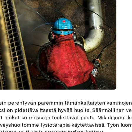
isin perehtyvän paremmin tämänkaltaisten vammojen
i on pidettävä itsestä hyvää huolta. Säännöllinen ven
t paikat kunnossa ja tuulettavat päätä. Mikäli jumit 
rveyshuoltomme fysioterapia käytettävissä. Työn luon
imme on tiivis ja seuranta tarkan kattava.