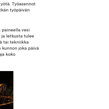
 työtä. Työasennot
itkän työpäivän
 paineella vesi
 ja letkusta tulee
ä tai tekniikka
n kunnon joka päivä
aja koko