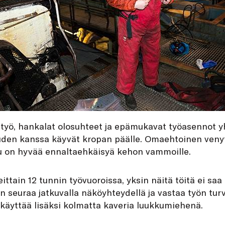
työ, hankalat olosuhteet ja epämukavat työasennot 
en kanssa käyvät kropan päälle. Omaehtoinen venyt
u on hyvää ennaltaehkäisyä kehon vammoille.
ttain 12 tunnin työvuoroissa, yksin näitä töitä ei saa
 seuraa jatkuvalla näköyhteydellä ja vastaa työn turv
 käyttää lisäksi kolmatta kaveria luukkumiehenä.