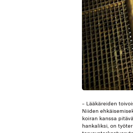
– Lääkäreiden toivo
Niiden ehkäisemiseks
koiran kanssa pitävä
hankaliksi, on työte
terveystarkastusrytm