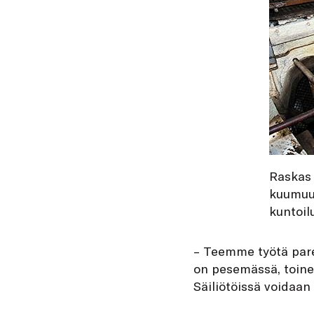
Raskas 
kuumuud
kuntoil
– Teemme työtä parei
on pesemässä, toinen
Säiliötöissä voidaan