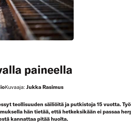
alla paineella
io
Kuvaaja:
Jukka Rasimus
syt teollisuuden säiliöitä ja putkistoja 15 vuotta. Työ
muksella hän tietää, että hetkeksikään ei passaa he
estä kannattaa pitää huolta.