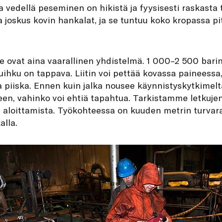
ja vedellä peseminen on hikistä ja fyysisesti raskasta
sa joskus kovin hankalat, ja se tuntuu koko kropassa p
ne ovat aina vaarallinen yhdistelmä. 1 000–2 500 barin
suihku on tappava. Liitin voi pettää kovassa paineessa,
va piiska. Ennen kuin jalka nousee käynnistyskytkimelt
n, vahinko voi ehtiä tapahtua. Tarkistamme letkuje
 aloittamista. Työkohteessa on kuuden metrin turvar
alla.