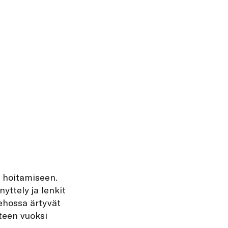
 hoitamiseen.
yttely ja lenkit
kehossa ärtyvät
teen vuoksi