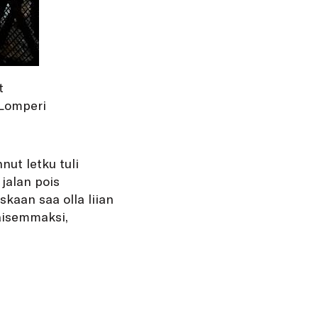
t
 Lomperi
nut letku tuli
 jalan pois
skaan saa olla liian
vaisemmaksi,