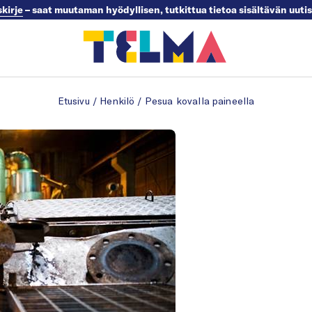
skirje
– saat muutaman hyödyllisen, tutkittua tietoa sisältävän uuti
Etusivu
/
Henkilö
/
Pesua kovalla paineella