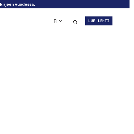
skirjeen vuodessa.
FI
LUE LEHTI
Languages
Hae sivustolta