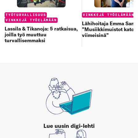
Categories:
Categories:
TYÖTURVALLISUUS
VINKKEJÄ TYÖELÄMÄÄN
VINKKEJÄ TYÖELÄMÄÄN
Lähihoitaja Emma Sand
Lassila & Tikanoja: 5 ratkaisua,
”Musiikkimuistot katoa
joilla työ muuttuu
viimeisinä”
turvallisemmaksi
Lue uusin digi-lehti