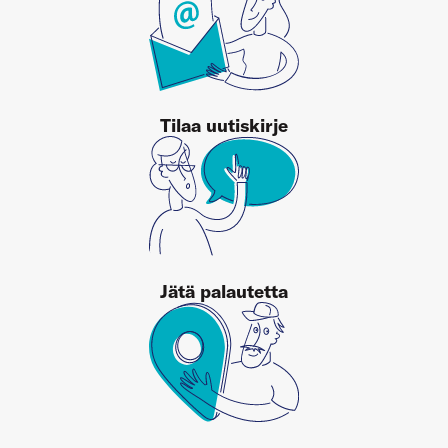
Tilaa uutiskirje
Jätä palautetta