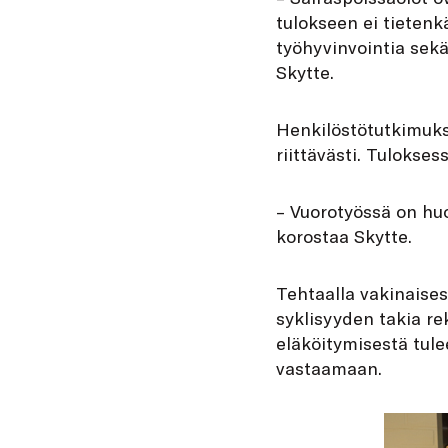
tulokseen ei tietenk
työhyvinvointia sekä 
Skytte.
Henkilöstötutkimuks
riittävästi. Tulokse
– Vuorotyössä on hu
korostaa Skytte.
Tehtaalla vakinaises
syklisyyden takia re
eläköitymisestä tule
vastaamaan.