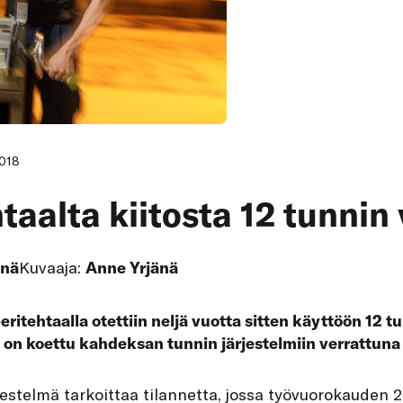
2018
taalta kiitosta 12 tunnin 
änä
Kuvaaja:
Anne Yrjänä
ritehtaalla otettiin neljä vuotta sitten käyttöön 12 t
 on koettu kahdeksan tunnin järjestelmiin verrattuna 
jestelmä tarkoittaa tilannetta, jossa työvuorokauden 2