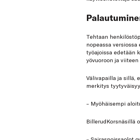
Palautumine
Tehtaan henkilöstöp
nopeassa versiossa e
työajoissa edetään 
yövuoroon ja viiteen
Välivapailla ja sillä,
merkitys tyytyväisyy
– Myöhäisempi aloitu
BillerudKorsnäsillä 
– Sairaspoissaolot o