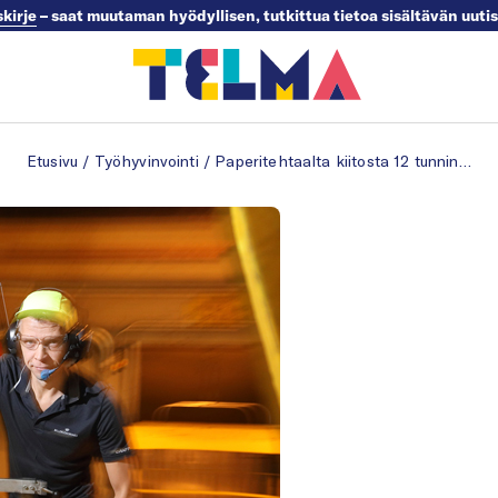
skirje
– saat muutaman hyödyllisen, tutkittua tietoa sisältävän uuti
Etusivu
/
Työhyvinvointi
/
Paperitehtaalta kiitosta 12 tunnin vuoroille