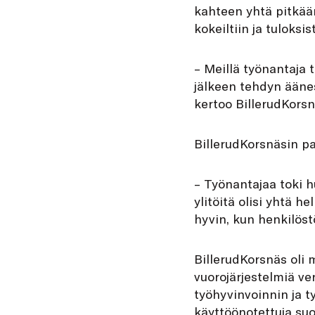
kahteen yhtä pitkään
kokeiltiin ja tuloksi
– Meillä työnantaja t
jälkeen tehdyn äänes
kertoo BillerudKor
BillerudKorsnäsin p
– Työnantajaa toki hu
ylitöitä olisi yhtä 
hyvin, kun henkilöst
BillerudKorsnäs oli 
vuorojärjestelmiä ve
työhyvinvoinnin ja t
käyttöönotettuja suo