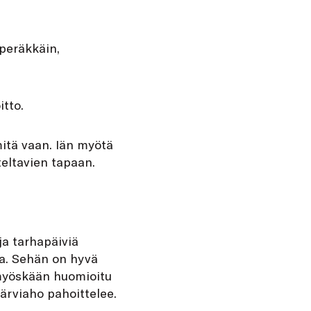
 peräkkäin,
itto.
mitä vaan. Iän myötä
eltavien tapaan.
ja tarhapäiviä
la. Sehän on hyvä
 myöskään huomioitu
Järviaho pahoittelee.