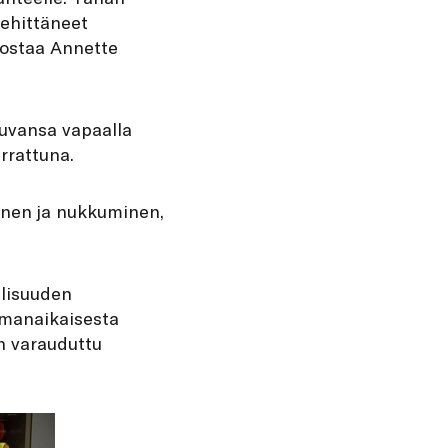
kehittäneet
orostaa Annette
uvansa vapaalla
rrattuna.
inen ja nukkuminen,
llisuuden
samanaikaisesta
n varauduttu