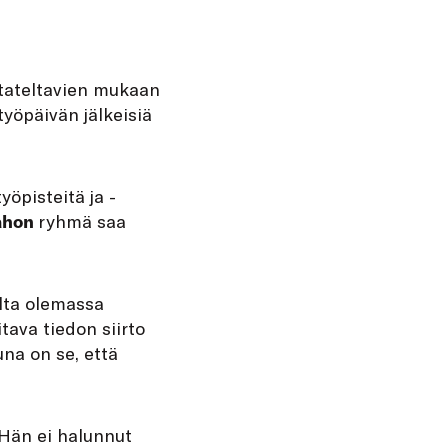
stateltavien mukaan
työpäivän jälkeisiä
yöpisteitä ja -
iahon
ryhmä saa
alta olemassa
tava tiedon siirto
una on se, että
 Hän ei halunnut