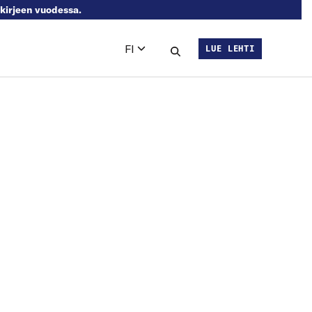
skirjeen vuodessa.
FI
LUE LEHTI
Languages
Hae sivustolta