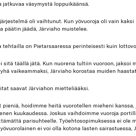
a jatkuvaa väsymystä loppuikäänsä.
 järjestelmä oli vaihtunut. Kun yövuoroja oli vain kaksi
a päätin jäädä, Järviaho muistelee.
tehtailla on Pietarsaaressa perinteisesti kuin lottovo
 sitä täällä jätä. Kun nuorena tultiin vuoroon, jaksoi 
 yhä vaikeammaksi, Järviaho korostaa muiden haastat
itat saavat Järviahon mietteliääksi.
at pieniä, hoidimme heitä vuorotellen mieheni kanssa, 
menen kuukaudessa. Joskus vaihdoimme vuoroja portil
älttämättä parisuhteelle. Työehtosopimuksessa ei ole
 yövuorolainen ei voi olla kotona lasten sairastuessa, 