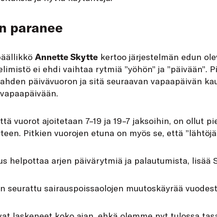
n paranee
äällikkö
Annette Skytte
kertoo järjestelmän edun olev
limistö ei ehdi vaihtaa rytmiä ”yöhön” ja ”päivään”. P
kahden päivävuoron ja sitä seuraavan vapaapäivän ka
 vapaapäivään.
 että vuorot ajoitetaan 7–19 ja 19–7 jaksoihin, on ollut 
teen. Pitkien vuorojen etuna on myös se, että ”lähtö
s helpottaa arjen päivärytmiä ja palautumista, lisää S
on seurattu sairauspoissaolojen muutoskäyrää vuodest
vat laskeneet koko ajan, ehkä olemme nyt tulossa tas