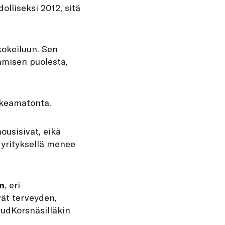
lliseksi 2012, sitä
 kokeiluun. Sen
amisen puolesta,
tkeamatonta.
ousisivat, eikä
 yrityksellä menee
n
, eri
vät terveyden,
rudKorsnäsilläkin