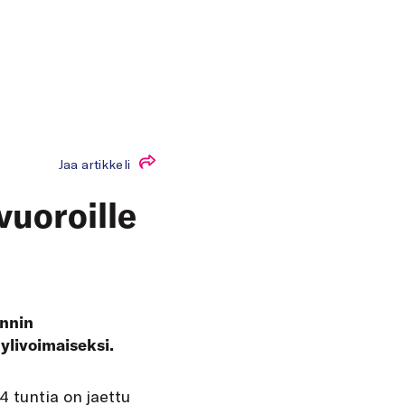
Jaa artikkeli
vuoroille
unnin
ylivoimaiseksi.
4 tuntia on jaettu