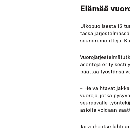
Elämää vuoro
Ulkopuolisesta 12 tu
tässä järjestelmässä
saunaremontteja. Kun
Vuorojärjestelmätutk
asentoja erityisesti
päättää työstänsä va
– He vaihtavat jakka
vuoroja, jotka pysyv
seuraavalle työntekij
asioita voidaan saat
Järviaho itse lähti 