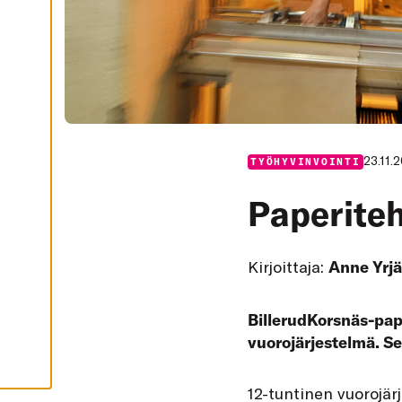
I
K
K
I
H
Y
V
Ä
K
S
Y
K
23.11.
TYÖHYVINVOINTI
A
I
K
Paperiteh
K
I
E
V
Ä
Kirjoittaja:
Anne Yrj
S
T
E
E
BillerudKorsnäs-pape
T
vuorojärjestelmä. Se
12
-tuntinen vuorojär