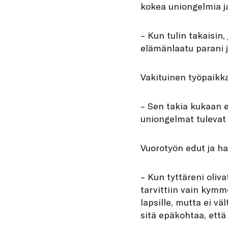
kokea uniongelmia j
– Kun tulin takaisin,
elämänlaatu parani j
Vakituinen työpaikka 
– Sen takia kukaan ei
uniongelmat tulevat
Vuorotyön edut ja ha
– Kun tyttäreni oliv
tarvittiin vain kym
lapsille, mutta ei v
sitä epäkohtaa, että