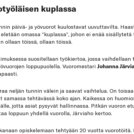
työläisen kuplassa
nnin päivä- ja yövuorot kuulostavat uuvuttavilta. Haa
 eletään omassa “kuplassa”, johon ei enää sisällytetä 
 ollaan töissä, ollaan töissä.
imuksessa suositellaan työkiertoa, jossa vaihdellaan t
 yövuorojen loppupuolella. Vuoromestari
Johanna Järv
paasti.
raa neljän tunnin välein ja saavat vaihtelua. On toisa
ät samassa tehtävässä koko ajan. Kaikessa on huomioi
älle, jotta asiat pysyvät hallinnassa. Pitkän vuoron et
taa loppuun yhdellä vuorolla, Järviaho kertoo.
aikanaan opiskelemaan tehtyään 20 vuotta vuorotöitä.