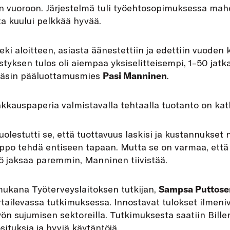
 vuoroon. Järjestelmä tuli työehtosopimuksessa mahdo
sta kuului pelkkää hyvää.
eki aloitteen, asiasta äänestettiin ja edettiin vuoden
tyksen tulos oli aiempaa yksiselitteisempi, 1–50 jatk
snäsin pääluottamusmies
Pasi Manninen
.
akkauspaperia valmistavalla tehtaalla tuotanto on ka
olestutti se, että tuottavuus laskisi ja kustannukset n
helppo tehdä entiseen tapaan. Mutta se on varmaa, että
ö jaksaa paremmin, Manninen tiivistää.
mukana Työterveyslaitoksen tutkijan,
Sampsa Puttose
rtailevassa tutkimuksessa. Innostavat tulokset ilmeni
yön sujumisen sektoreilla. Tutkimuksesta saatiin Bille
situksia ja hyviä käytäntöjä.