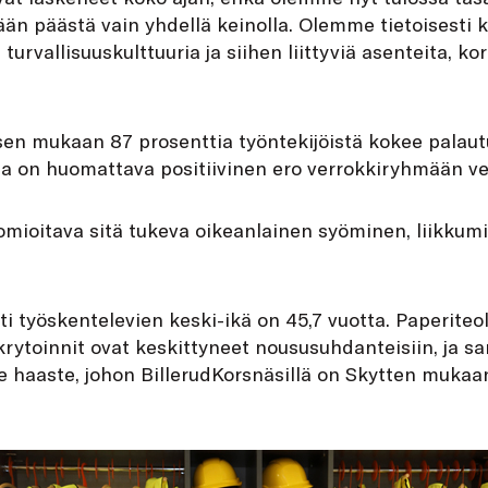
ään päästä vain yhdellä keinolla. Olemme tietoisesti 
turvallisuuskulttuuria ja siihen liittyviä asenteita, k
en mukaan 87 prosenttia työntekijöistä kokee palaut
ssa on huomattava positiivinen ero verrokkiryhmään ve
omioitava sitä tukeva oikeanlainen syöminen, liikkum
ti työskentelevien keski-ikä on 45,7 vuotta. Paperiteo
krytoinnit ovat keskittyneet noususuhdanteisiin, ja 
e haaste, johon BillerudKorsnäsillä on Skytten mukaa