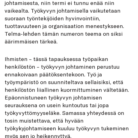
johtamisesta, niin termi ei tunnu enää niin
vaikealta. Työkyvyn johtamisella vaikutetaan
suoraan työntekijöiden hyvinvointiin,
tuottavuuteen ja organisaation menestykseen.
Telma-lehden tämän numeron teema on siksi
äärimmäisen tärkeä.
Ihmisten – tässä tapauksessa työpaikan
henkilöstön – työkyvyn johtaminen perustuu
ennakoivaan päätöksentekoon. Työ ja
työympäristö on suunniteltava sellaisiksi, että
henkilöstön liiallinen kuormittuminen vältetään.
Epäonnistuneen työkyvyn johtamisen
seurauksena on usein kuntoutus tai jopa
työkyvyttömyyseläke. Samassa yhteydessä on
tosin muistettava, että hyvään
työkykyjohtamiseen kuuluu työkyvyn tukeminen
myös sen jo heikennyttyä.