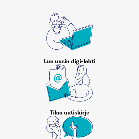
Lue uusin digi-lehti
Tilaa uutiskirje