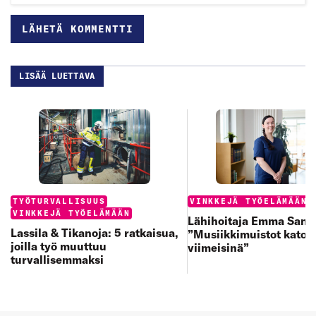
LISÄÄ LUETTAVA
Categories:
Categories:
TYÖTURVALLISUUS
VINKKEJÄ TYÖELÄMÄÄN
VINKKEJÄ TYÖELÄMÄÄN
Lähihoitaja Emma Sand
Lassila & Tikanoja: 5 ratkaisua,
”Musiikkimuistot katoa
joilla työ muuttuu
viimeisinä”
turvallisemmaksi