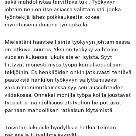
sekä mahdollistaa tarvittava tuki. Työkyvyn
johtaminen on itse asiassa välittämistä, jonka
työntekijä lähes poikkeuksetta kokee
myönteisenä ilmiönä työpaikalla.
Mielestäni haasteellisinta työkyvyn johtamisessa
on jatkuva muutos. Yksilön työkyky vaihtelee
vuosien kuluessa lukuisista eri syistä. Syyt
liittyvät monesti myös työpaikan ulkopuolisiin
tekijöihin. Esihenkilöiden onkin jatkuvasti tehtävä
päätöksiä henkilön työkyvyn säilyttämiseksi
varsin monimutkaisessa syy-seuraussuhteiden
viidakossa. Onneksi monilla työpaikoilla joustavat
työajat ja mahdollisuus etätyöhön helpottavat
parhaan mahdollisen ratkaisun löytämistä.
Toivotan lukijoille hyödyllisiä hetkiä Telman
parissa ja turvallista syksyä!