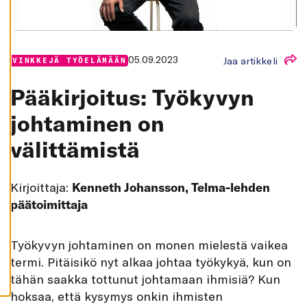
K
A
I
K
K
I
05.09.2023
Jaa artikkeli
VINKKEJÄ TYÖELÄMÄÄN
H
Y
Pääkirjoitus: Työkyvyn
V
Ä
K
johtaminen on
S
Y
välittämistä
K
A
I
K
K
Kirjoittaja:
Kenneth Johansson, Telma-lehden
I
E
päätoimittaja
V
Ä
S
T
T
yökyvyn johtaminen on monen mielestä vaikea
E
E
termi. Pitäisikö nyt alkaa johtaa työkykyä, kun on
T
tähän saakka tottunut johtamaan ihmisiä? Kun
hoksaa, että kysymys onkin ihmisten