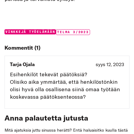
Categories:
Tags:
VINKKEJÄ TYÖELÄMÄÄN
TELMA 3/2023
Kommentit (1)
Tarja Ojala
syys 12, 2023
Esihenkilöt tekevät päätöksiä?
Olisiko aika ymmärtää, että henkilöstönkin
olisi hyvä olla osallisena siinä omaa työtään
koskevassa päätöksenteossa?
Anna palautetta jutusta
Mitä ajatuksia juttu sinussa herätti? Entä haluaisitko kuulla tästä