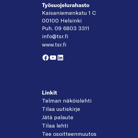
Työsuojelurahasto
Kaisaniemenkatu 1 C
00100 Helsinki
Puh. 09 6803 3311
info@tsr.fi
www.tsr.fi
Facebook
YouTube
LinkedIn
Linkit
Telman näköislehti
Tilaa uutiskirje
Jätä palaute
Tilaa lehti
Tee osoitteenmuutos