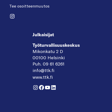
Tee osoitteenmuutos
Instagram
Julkaisijat
Työturvallisuuskeskus
Mikonkatu 2 D
00100 Helsinki
Puh. 09 61 6261
info@ttk.fi
www.ttk.fi
Instagram
Facebook
YouTube
LinkedIn