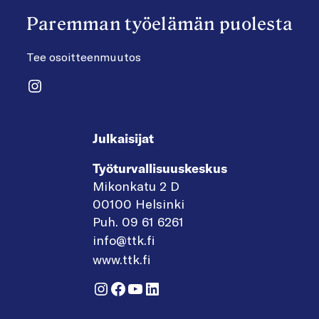
Paremman työelämän puolesta
Tee osoitteenmuutos
Instagram
Julkaisijat
Työturvallisuuskeskus
Mikonkatu 2 D
00100 Helsinki
Puh. 09 61 6261
info@ttk.fi
www.ttk.fi
Instagram
Facebook
YouTube
LinkedIn