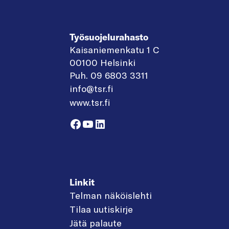
Työsuojelurahasto
Kaisaniemenkatu 1 C
00100 Helsinki
Puh. 09 6803 3311
info@tsr.fi
www.tsr.fi
Facebook
YouTube
LinkedIn
Linkit
Telman näköislehti
Tilaa uutiskirje
Jätä palaute