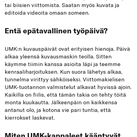
tai biisien viittomista. Saatan myös kuvata ja
editoida videoita omaan someen.
Entä epätavallinen työpäivä?
UMK:n kuvauspäivät ovat erityisen hienoja. Päivä
alkaa yleensä kuvausmaskin teolla. Sitten
käymme tiimin kanssa asioita läpi ja teemme
kenraaliharjoituksen. Kun suora lähetys alkaa,
tunnelma virittyy sähköiseksi. Viittomakielisen
UMK-tuotannon valmistelut alkavat hyvissä ajoin.
Kaikilla on fiilis, että tämän takia on tehty töitä
monta kuukautta. Jälkeenpäin on kaikkensa
antanut olo, ja kotona vie pari tuntia, että
kierrokset laskevat.
Miten UMK-kappaleet kääntyvät