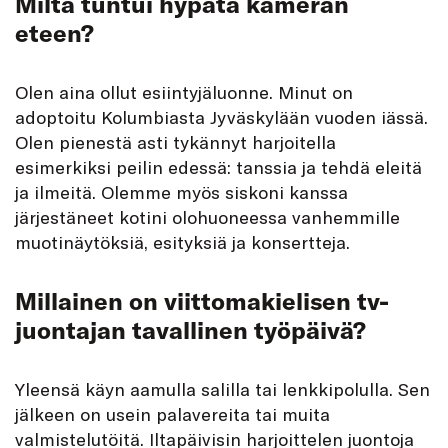
Miltä tuntui hypätä kameran
eteen?
Olen aina ollut esiintyjäluonne. Minut on
adoptoitu Kolumbiasta Jyväskylään vuoden iässä.
Olen pienestä asti tykännyt harjoitella
esimerkiksi peilin edessä: tanssia ja tehdä eleitä
ja ilmeitä. Olemme myös siskoni kanssa
järjestäneet kotini olohuoneessa vanhemmille
muotinäytöksiä, esityksiä ja konsertteja.
Millainen on viittomakielisen tv-
juontajan tavallinen työpäivä?
Yleensä käyn aamulla salilla tai lenkkipolulla. Sen
jälkeen on usein palavereita tai muita
valmistelutöitä. Iltapäivisin harjoittelen juontoja