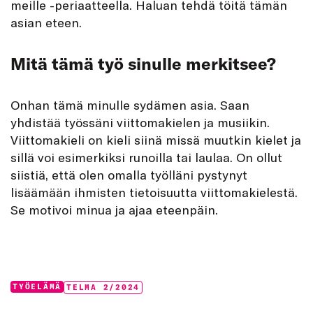
meille -periaatteella. Haluan tehdä töitä tämän
asian eteen.
Mitä tämä työ sinulle merkitsee?
Onhan tämä minulle sydämen asia. Saan
yhdistää työssäni viittomakielen ja musiikin.
Viittomakieli on kieli siinä missä muutkin kielet ja
sillä voi esimerkiksi runoilla tai laulaa. On ollut
siistiä, että olen omalla työlläni pystynyt
lisäämään ihmisten tietoisuutta viittomakielestä.
Se motivoi minua ja ajaa eteenpäin.
Categories:
Tags:
TYÖELÄMÄ
TELMA 2/2024