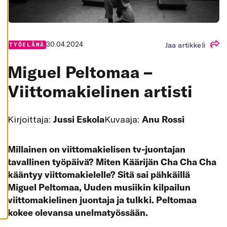
K
A
I
K
K
I
30.04.2024
Jaa artikkeli
TYÖELÄMÄ
H
Y
Miguel Peltomaa –
V
Ä
K
Viittomakielinen artisti
S
Y
K
A
Kirjoittaja:
Jussi Eskola
Kuvaaja:
Anu Rossi
I
K
K
I
Millainen on viittomakielisen tv-juontajan
E
V
tavallinen työpäivä? Miten Käärijän Cha Cha Cha
Ä
S
kääntyy viittomakielelle? Sitä sai pähkäillä
T
E
Miguel Peltomaa, Uuden musiikin kilpailun
E
T
viittomakielinen juontaja ja tulkki. Peltomaa
kokee olevansa unelmatyössään.