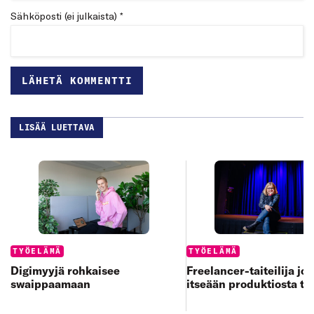
Sähköposti (ei julkaista) *
LISÄÄ LUETTAVA
Categories:
Categories:
TYÖELÄMÄ
TYÖELÄMÄ
Digimyyjä rohkaisee
Freelancer-taiteilija jo
swaippaamaan
itseään produktiosta to