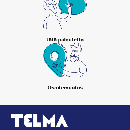
Jätä palautetta
Osoitemuutos