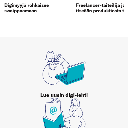
Digimyyjä rohkaisee
Freelancer-taiteilija jo
swaippaamaan
itseään produktiosta to
Lue uusin digi-lehti