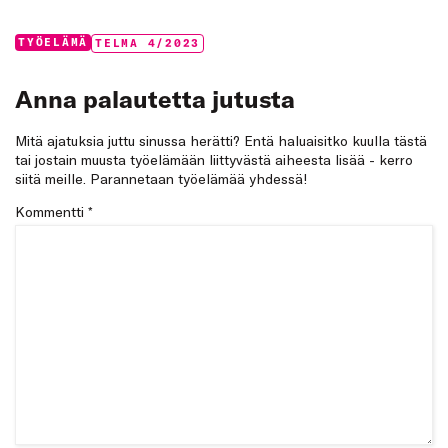
Categories:
Tags:
TYÖELÄMÄ
TELMA 4/2023
Anna palautetta jutusta
Mitä ajatuksia juttu sinussa herätti? Entä haluaisitko kuulla tästä
tai jostain muusta työelämään liittyvästä aiheesta lisää - kerro
siitä meille. Parannetaan työelämää yhdessä!
Kommentti
*