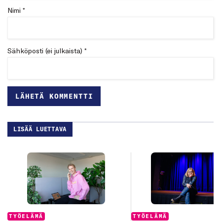
Nimi *
Sähköposti (ei julkaista) *
LISÄÄ LUETTAVA
Categories:
Categories:
TYÖELÄMÄ
TYÖELÄMÄ