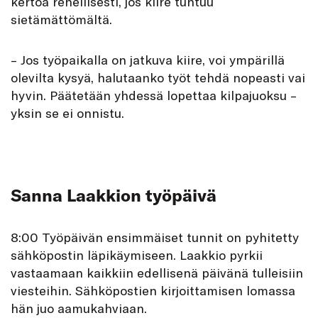
kertoa rehellisesti, jos kiire tuntuu
sietämättömältä.
– Jos työpaikalla on jatkuva kiire, voi ympärillä
olevilta kysyä, halutaanko työt tehdä nopeasti vai
hyvin. Päätetään yhdessä lopettaa kilpajuoksu –
yksin se ei onnistu.
Sanna Laakkion työpäivä
8:00 Työpäivän ensimmäiset tunnit on pyhitetty
sähköpostin läpikäymiseen. Laakkio pyrkii
vastaamaan kaikkiin edellisenä päivänä tulleisiin
viesteihin. Sähköpostien kirjoittamisen lomassa
hän juo aamukahviaan.