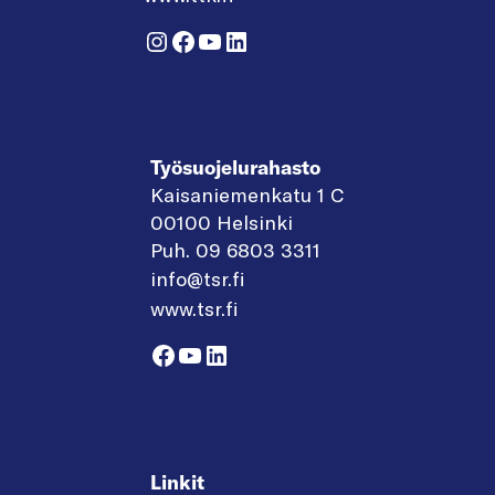
Instagram
Facebook
YouTube
LinkedIn
Työsuojelurahasto
Kaisaniemenkatu 1 C
00100 Helsinki
Puh. 09 6803 3311
info@tsr.fi
www.tsr.fi
Facebook
YouTube
LinkedIn
Linkit