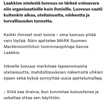
Laakkion mielestä luovuus on tärkeä voimavara
niin organisaatioille kuin ihmisille. Luovuus vaatii
kuitenkin aikaa, uteliaisuutta, rohkeutta ja
turvallisuuden tunnetta.
K
aikki ihmiset ovat luovia – oma luovuus pitää
vain löytää. Näin ajattelee MARK Suomen
Markkinointiliiton toiminnanjohtaja Sanna
Laakkio.
Hänelle luovuus merkitsee lapsenomaista
uteliaisuutta, mahdollisuuksien näkemistä uhkien
sijaan sekä kykyä synnyttää uusia ajattelumalleja.
– Siitä saa draivia, kun tunnistaa luovuutensa ja
uskaltaa ottaa sen käyttöön.