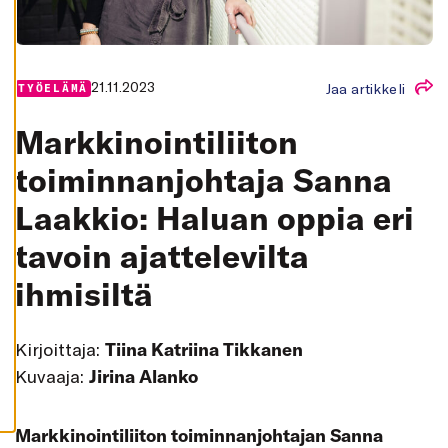
K
A
I
K
K
I
21.11.2023
Jaa artikkeli
TYÖELÄMÄ
H
Y
Markkinointiliiton
V
Ä
K
toiminnanjohtaja Sanna
S
Y
Laakkio: Haluan oppia eri
K
A
I
tavoin ajattelevilta
K
K
I
ihmisiltä
E
V
Ä
S
Kirjoittaja:
Tiina Katriina Tikkanen
T
E
Kuvaaja:
Jirina Alanko
E
T
Markkinointiliiton toiminnanjohtajan Sanna