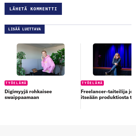
LISÄÄ LUETTAVA
Categories:
Categories:
TYÖELÄMÄ
TYÖELÄMÄ
Digimyyjä rohkaisee
Freelancer-taiteilija jo
swaippaamaan
itseään produktiosta to