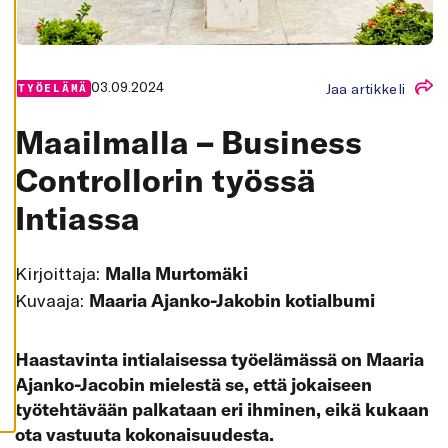
K
A
I
K
K
I
03.09.2024
Jaa artikkeli
TYÖELÄMÄ
H
Y
Maailmalla – Business
V
Ä
K
Controllorin työssä
S
Y
Intiassa
K
A
I
K
K
Kirjoittaja:
Malla Murtomäki
I
E
Kuvaaja:
Maaria Ajanko-Jakobin kotialbumi
V
Ä
S
T
Haastavinta intialaisessa työelämässä on Maaria
E
E
Ajanko-Jacobin mielestä se, että jokaiseen
T
työtehtävään palkataan eri ihminen, eikä kukaan
ota vastuuta kokonaisuudesta.