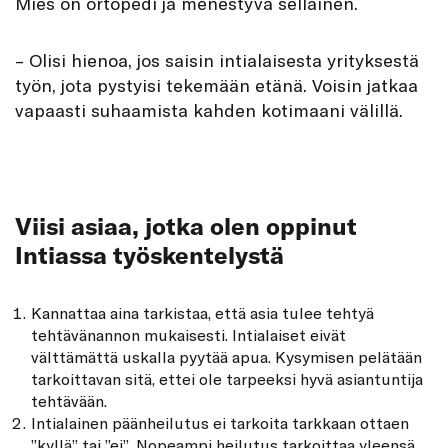
Mies on ortopedi ja menestyvä sellainen.
– Olisi hienoa, jos saisin intialaisesta yrityksestä
työn, jota pystyisi tekemään etänä. Voisin jatkaa
vapaasti suhaamista kahden kotimaani välillä.
Viisi asiaa, jotka olen oppinut
Intiassa työskentelystä
Kannattaa aina tarkistaa, että asia tulee tehtyä
tehtävänannon mukaisesti. Intialaiset eivät
välttämättä uskalla pyytää apua. Kysymisen pelätään
tarkoittavan sitä, ettei ole tarpeeksi hyvä asiantuntija
tehtävään.
Intialainen päänheilutus ei tarkoita tarkkaan ottaen
”kyllä” tai ”ei”. Nopeampi heilutus tarkoittaa yleensä