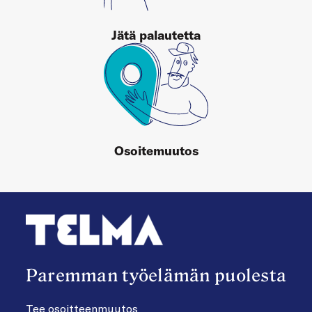
Jätä palautetta
Osoitemuutos
Paremman työelämän puolesta
Tee osoitteenmuutos