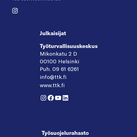
Instagram
Julkaisijat
Työturvallisuuskeskus
Mikonkatu 2 D
00100 Helsinki
Puh. 09 61 6261
info@ttk.fi
www.ttk.fi
Instagram
Facebook
YouTube
LinkedIn
Työsuojelurahasto