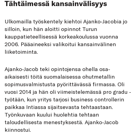
Tähtäimessä kansainvälisyys
Ulkomailla työskentely kiehtoi Ajanko-Jacobia jo
silloin, kun hän aloitti opinnot Turun
kauppatieteellisessä korkeakoulussa vuonna
2006. Pääaineeksi valikoitui kansainvälinen
liiketoiminta.
Ajanko-Jacob teki opintojensa ohella osa-
aikaisesti töitä suomalaisessa ohutmetallin
sopimusvalmistusta pyörittävässä firmassa. Oli
vuosi 2014 ja hän oli viimeistelemässä pro gradu -
työtään, kun yritys tarjosi business controllerin
paikkaa Intiassa sijaitsevasta tehtaastaan.
Työnkuvaan kuului huolehtia tehtaan
taloudellisesta menestyksestä. Ajanko-Jacob
kiinnostui.