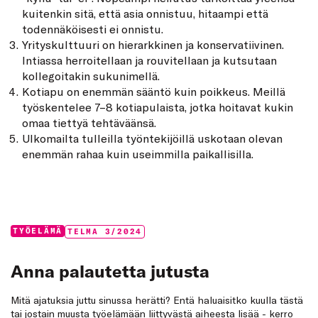
kuitenkin sitä, että asia onnistuu, hitaampi että
todennäköisesti ei onnistu.
Yrityskulttuuri on hierarkkinen ja konservatiivinen.
Intiassa herroitellaan ja rouvitellaan ja kutsutaan
kollegoitakin sukunimellä.
Kotiapu on enemmän sääntö kuin poikkeus. Meillä
työskentelee 7–8 kotiapulaista, jotka hoitavat kukin
omaa tiettyä tehtäväänsä.
Ulkomailta tulleilla työntekijöillä uskotaan olevan
enemmän rahaa kuin useimmilla paikallisilla.
Categories:
Tags:
TYÖELÄMÄ
TELMA 3/2024
Anna palautetta jutusta
Mitä ajatuksia juttu sinussa herätti? Entä haluaisitko kuulla tästä
tai jostain muusta työelämään liittyvästä aiheesta lisää - kerro