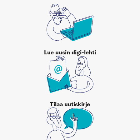
Lue uusin digi-lehti
Tilaa uutiskirje