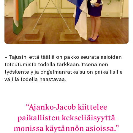
– Tajusin, että täällä on pakko seurata asioiden
toteutumista todella tarkkaan. Itsenäinen
työskentely ja ongelmanratkaisu on paikallisille
välillä todella haastavaa.
Ajanko-Jacob kiittelee
paikallisten kekseliäisyyttä
monissa käytännön asioissa.