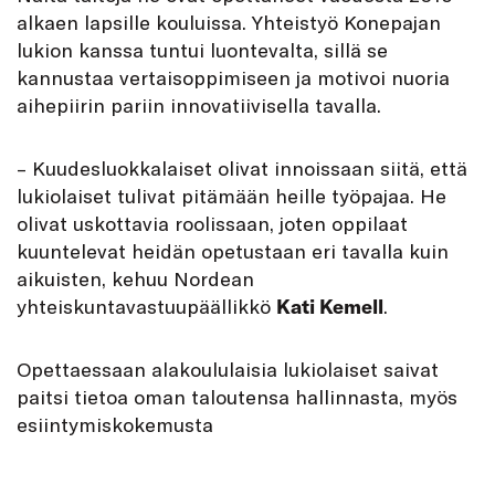
alkaen lapsille kouluissa. Yhteistyö Konepajan
lukion kanssa tuntui luontevalta, sillä se
kannustaa vertaisoppi­miseen ja motivoi nuoria
aihepiirin pariin innovatiivisella tavalla.
– Kuudesluokkalaiset olivat innoissaan siitä, että
lukiolaiset tulivat pitämään heille työpajaa. He
olivat uskottavia roolissaan, joten oppilaat
kuuntelevat heidän opetustaan eri tavalla kuin
aikuisten, kehuu Nordean
yhteiskuntavastuupäällikkö
Kati Kemell
.
Opettaessaan alakoululaisia lukiolaiset saivat
paitsi tietoa oman taloutensa hallinnasta, myös
esiintymiskokemusta