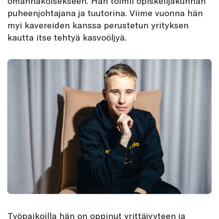
omannäköisekseen. Hän toimii opiskelijakunnan
puheenjohtajana ja tuutorina. Viime vuonna hän
myi kavereiden kanssa perustetun yrityksen
kautta itse tehtyä kasvoöljyä.
Työpaikoilla hän on oppinut yrittäjyyteen ja