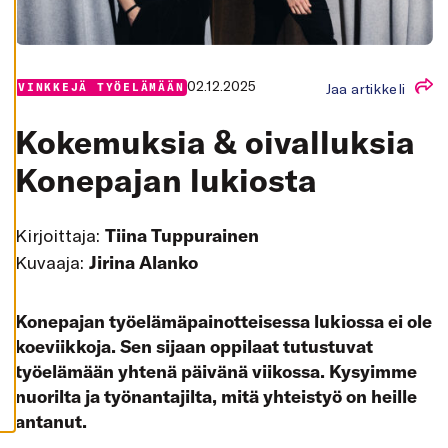
K
A
I
K
K
I
02.12.2025
Jaa artikkeli
VINKKEJÄ TYÖELÄMÄÄN
H
Y
Kokemuksia & oivalluksia
V
Ä
K
Konepajan lukiosta
S
Y
K
A
Kirjoittaja:
Tiina Tuppurainen
I
K
Kuvaaja:
Jirina Alanko
K
I
E
V
Konepajan työelämäpainotteisessa lukiossa ei ole
Ä
S
koeviikkoja. Sen sijaan oppilaat tutustuvat
T
E
työelämään yhtenä päivänä viikossa. Kysyimme
E
T
nuorilta ja työnantajilta, mitä yhteistyö on heille
antanut.