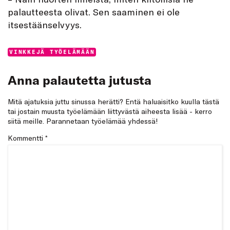
palautteesta olivat. Sen saaminen ei ole
itsestään­selvyys.
Categories:
VINKKEJÄ TYÖELÄMÄÄN
Anna palautetta jutusta
Mitä ajatuksia juttu sinussa herätti? Entä haluaisitko kuulla tästä
tai jostain muusta työelämään liittyvästä aiheesta lisää - kerro
siitä meille. Parannetaan työelämää yhdessä!
Kommentti
*