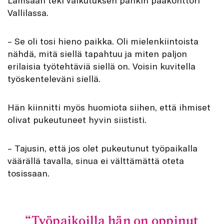
Lämsään teki vaikutuksen pankin pääkonttori
Vallilassa.
– Se oli tosi hieno paikka. Oli mielenkiintoista
nähdä, mitä siellä tapahtuu ja miten paljon
erilaisia työtehtäviä siellä on. Voisin kuvitella
työskenteleväni siellä.
Hän kiinnitti myös huomiota siihen, että ihmiset
olivat pukeutuneet hyvin siististi.
– Tajusin, että jos olet pukeutunut työpaikalla
väärällä tavalla, sinua ei välttämättä oteta
tosissaan.
Työpaikoilla hän on oppinut