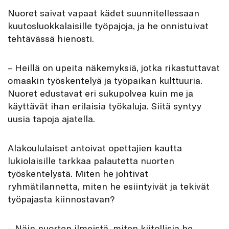
Nuoret saivat vapaat kädet suunnitellessaan
kuutosluokkalaisille työpajoja, ja he onnistuivat
tehtävässä hienosti.
– Heillä on upeita näkemyksiä, jotka rikastuttavat
omaakin työskentelyä ja työpaikan kulttuuria.
Nuoret edustavat eri sukupolvea kuin me ja
käyttävät ihan erilaisia työkaluja. Siitä syntyy
uusia tapoja ajatella.
Alakoululaiset antoivat opettajien kautta
lukiolaisille tarkkaa palautetta nuorten
työskentelystä. Miten he johtivat
ryhmätilannetta, miten he esiintyivät ja tekivät
työpajasta kiinnostavan?
– Näin nuorten ilmeistä, miten kiitollisia he