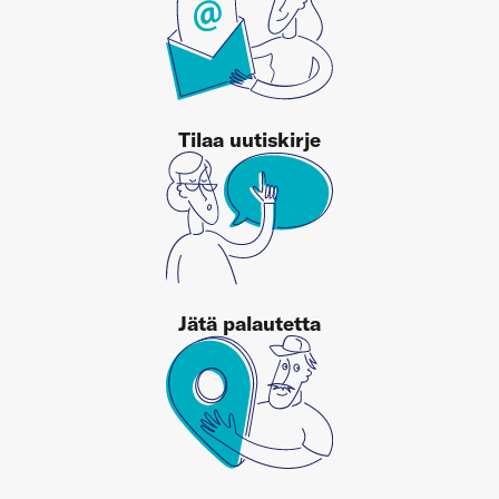
Tilaa uutiskirje
Jätä palautetta