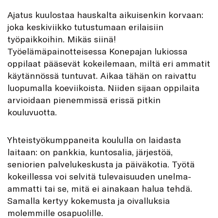
Ajatus kuulostaa hauskalta aikuisenkin korvaan:
joka keskiviikko tutustumaan erilaisiin
työpaikkoihin. Mikäs siinä!
Työelämäpainotteisessa Konepajan lukiossa
oppilaat pääsevät kokeilemaan, miltä eri ammatit
käytännössä tuntuvat. Aikaa tähän on raivattu
luopumalla koeviikoista. Niiden sijaan oppilaita
arvioidaan pienem­missä erissä pitkin
kouluvuotta.
Yhteistyökumppaneita koululla on laidasta
laitaan: on pankkia, kuntosalia, järjestöä,
seniorien palvelukeskusta ja päiväkotia. Työtä
kokeillessa voi selvitä tulevaisuuden unelma-
ammatti tai se, mitä ei ainakaan halua tehdä.
Samalla kertyy kokemusta ja oivalluksia
molemmille osapuolille.