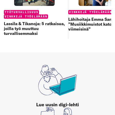
Categories:
Categories:
TYÖTURVALLISUUS
VINKKEJÄ TYÖELÄMÄÄN
VINKKEJÄ TYÖELÄMÄÄN
Lähihoitaja Emma Sand
Lassila & Tikanoja: 5 ratkaisua,
”Musiikkimuistot katoa
joilla työ muuttuu
viimeisinä”
turvallisemmaksi
Lue uusin digi-lehti