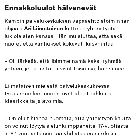
Ennakkoluulot hälvenevät
Kampin palvelukeskuksen vapaaehtoistoiminnan
ohjaaja
Ari Liimatainen
kiittelee yhteistyötä
lukiolaisten kanssa. Hän muistuttaa, että sekä
nuoret että vanhukset kokevat ikäsyrjintää.
– Oli tärkeää, että löimme nämä kaksi ryhmää
yhteen, jotta he tottuisivat toisiinsa, hän sanoo.
Liimataisen mielestä palvelukeskuksessa
työskennelleet nuoret ovat olleet rohkeita,
idearikkaita ja avoimia.
– On ollut hienoa huomata, että yhteistyön kautta
on voinut löytyä sielunkumppaneita. 17-vuotiasta
ja 87-vuotiasta saattaa yhdistää esimerkiksi