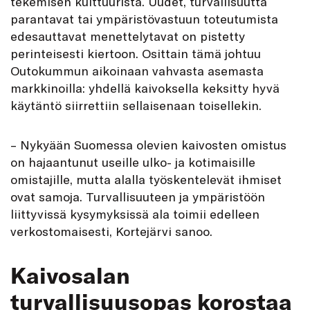
tekemisen kulttuurista. Uudet, turvallisuutta
parantavat tai ympäristövastuun toteutumista
edesauttavat menettelytavat on pistetty
perinteisesti kiertoon. Osittain tämä johtuu
Outokummun aikoinaan vahvasta asemasta
markkinoilla: yhdellä kaivoksella keksitty hyvä
käytäntö siirrettiin sellaisenaan toisellekin.
– Nykyään Suomessa olevien kaivosten omistus
on hajaantunut useille ulko- ja kotimaisille
omistajille, mutta alalla työskentelevät ihmiset
ovat samoja. Turvallisuuteen ja ympäristöön
liittyvissä kysymyksissä ala toimii edelleen
verkostomaisesti, Kortejärvi sanoo.
Kaivosalan
turvallisuusopas korostaa