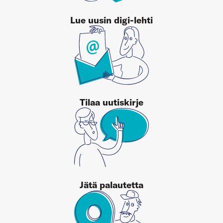
Lue uusin digi-lehti
Tilaa uutiskirje
Jätä palautetta