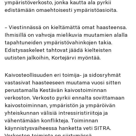
ympäristöverkosto, jonka kautta ala pyrkii
edistämään omaehtoisesti ympäristöasioita.
– Viestinnässä on kieltämättä omat haasteensa.
Ihmisillä on vahvoja mielikuvia muutamien alalla
tapahtuneiden ympäristövahinkojen takia.
Edistysaskeleet tahtovat jäädä kielteisten
uutisten jalkoihin, Kortejärvi myöntää.
Kaivosteollisuuden eri toimija- ja sidosryhmät
vastasivat haasteeseen muutama vuosi sitten
perustamalla Kestävän kaivostoiminnan
verkoston. Verkosto pyrkii ennalta sovittamaan
kaivostoiminnan, ympäristön ja ympäröivän
yhteiskunnan välisiä intressiristiriitoja ja
vähentämään konflikteja. Toiminnan
käynnistysvaiheessa hanketta veti SITRA.
Verkoston toiminta on siirtymässä