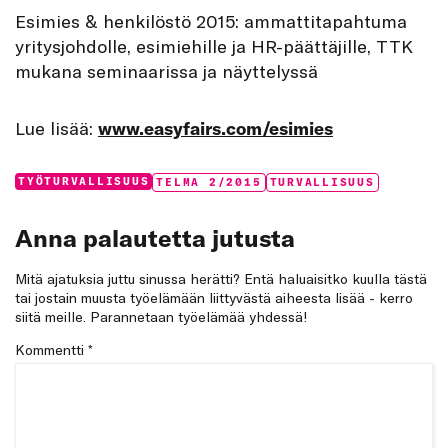
Esimies & henkilöstö 2015: ammattitapahtuma
yritysjohdolle, esimiehille ja HR-päättäjille, TTK
mukana seminaarissa ja näyttelyssä
Lue lisää:
www.easyfairs.com/esimies
Categories:
Tags:
TYÖTURVALLISUUS
TELMA 2/2015
TURVALLISUUS
Anna palautetta jutusta
Mitä ajatuksia juttu sinussa herätti? Entä haluaisitko kuulla tästä
tai jostain muusta työelämään liittyvästä aiheesta lisää - kerro
siitä meille. Parannetaan työelämää yhdessä!
Kommentti
*