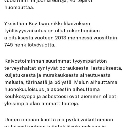
huomauttaa.
Yksistään Kevitsan nikkelikaivoksen
työllisyysvaikutus on ollut rakentamisen
aloituksesta vuoteen 2013 mennessä vuosittain
745 henkilötyövuotta.
Kaivostoiminnan suurimmat työympäristön
terveyshaitat syntyvät porauksesta, lastauksesta,
kuljetuksesta ja murskauksesta aiheutuvasta
melusta, tärinästä ja pölystä. Melun aiheuttama
huonokuuloisuus ja asbestin aiheuttama
keuhkosyöpä ja asbestoosi ovat aiemmin olleet
yleisimpiä alan ammattitauteja.
Uuden oppaan kautta ala pyrkii vaikuttamaan
erityisesti uuteen työntekijäsukupolveen ja