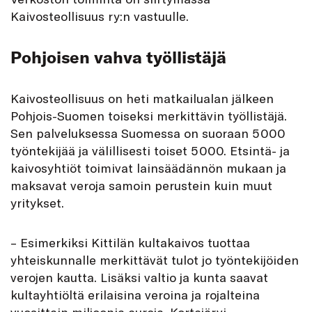
Kaivosteollisuus ry:n vastuulle.
Pohjoisen vahva työllistäjä
Kaivosteollisuus on heti matkailualan jälkeen
Pohjois-Suomen toiseksi merkittävin työllistäjä.
Sen palveluksessa Suomessa on suoraan 5 000
työntekijää ja välillisesti toiset 5 000. Etsintä- ja
kaivosyhtiöt toimivat lainsäädännön mukaan ja
maksavat veroja samoin perustein kuin muut
yritykset.
– Esimerkiksi Kittilän kultakaivos tuottaa
yhteiskunnalle merkittävät tulot jo työntekijöiden
verojen kautta. Lisäksi valtio ja kunta saavat
kultayhtiöltä erilaisina veroina ja rojalteina
vuosittain miljoonia euroja, Kortejärvi