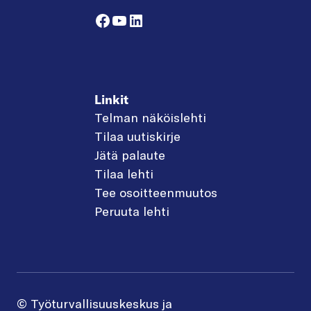
Facebook
YouTube
LinkedIn
Linkit
Telman näköislehti
Tilaa uutiskirje
Jätä palaute
Tilaa lehti
Tee osoitteenmuutos
Peruuta lehti
© Työturvallisuuskeskus ja