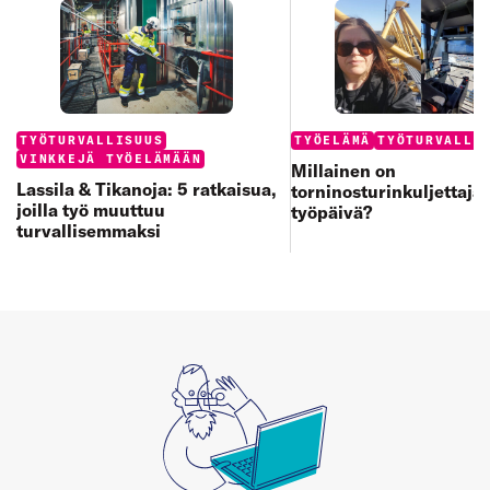
Categories:
Categories:
TYÖTURVALLISUUS
TYÖELÄMÄ
TYÖTURVALLI
VINKKEJÄ TYÖELÄMÄÄN
Millainen on
Lassila & Tikanoja: 5 ratkaisua,
torninosturinkuljettaja
joilla työ muuttuu
työpäivä?
turvallisemmaksi