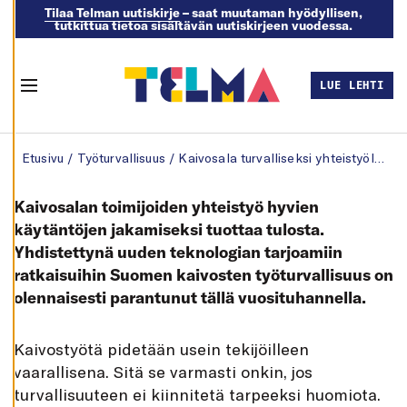
Tilaa Telman uutiskirje
– saat muutaman hyödyllisen,
tutkittua tietoa sisältävän uutiskirjeen vuodessa.
M
U
O
K
LUE LEHTI
K
Menu
A
A
E
Skip to content
V
Etusivu
/
Työturvallisuus
/
Kaivosala turvalliseksi yhteistyöllä
Ä
S
T
E
Kaivosalan toimijoiden yhteistyö hyvien
A
S
käytäntöjen jakamiseksi tuottaa tulosta.
E
Yhdistettynä uuden teknologian tarjoamiin
T
U
ratkaisuihin Suomen kaivosten työturvallisuus on
K
S
olennaisesti parantunut tällä vuosituhannella.
I
A
K
K
aivostyötä pidetään usein tekijöilleen
I
E
vaarallisena. Sitä se varmasti onkin, jos
L
L
turvallisuuteen ei kiinnitetä tarpeeksi huomiota.
Ä