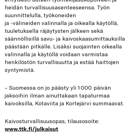
heidän turvallisuusasenteeseensa. Työn
suunnittelulla, työkoneiden
ja -välineiden valinnalla ja oikealla käytöllä,
tuuletuksella räjäytysten jälkeen sekä
säännöllisillä savu- ja kaivoskaasumittauksilla
päästään pitkälle. Lisäksi suojainten oikealla
valinnalla ja käytöllä voidaan varmistaa
henkilöstön turvallisuutta ja estää haittojen
syntymistä.
– Suomessa on jo päästy yli 1 000 päivän
jaksoihin ilman ainuttakaan tapaturmaa
kaivoksilla, Kotaviita ja Kortejärvi summaavat.
Kaivosturvallisuusopas, tilausosoite:
www.ttk.fi/julkaisut