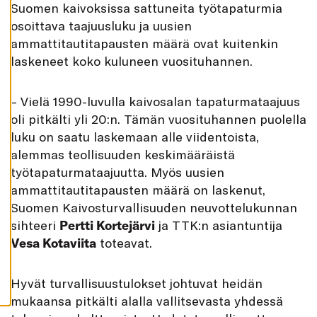
Suomen kaivoksissa sattuneita työtapaturmia
K
A
osoittava taajuusluku ja uusien
I
K
ammattitautitapausten määrä ovat kuitenkin
K
I
laskeneet koko kuluneen vuosituhannen.
H
Y
V
– Vielä 1990-luvulla kaivosalan tapaturmataajuus
Ä
oli pitkälti yli 20:n. Tämän vuosituhannen puolella
K
S
luku on saatu laskemaan alle viidentoista,
Y
K
alemmas teollisuuden keskimääräistä
A
I
työtapaturmataajuutta. Myös uusien
K
K
ammattitautitapausten määrä on laskenut,
I
Suomen Kaivosturvallisuuden neuvottelukunnan
E
V
sihteeri
Pertti Kortejärvi
ja TTK:n asiantuntija
Ä
S
Vesa Kotaviita
toteavat.
T
E
E
T
Hyvät turvallisuustulokset johtuvat heidän
mukaansa pitkälti alalla vallitsevasta yhdessä