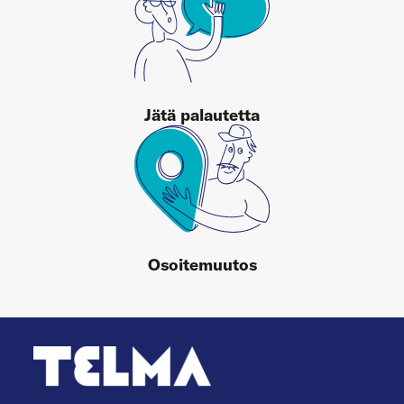
Jätä palautetta
Osoitemuutos