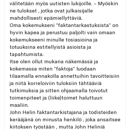
välitetään myös uutisten lukijoille. – Myöskin
ne tulokset , jotka ovat julkaisijalle
mahdollisesti epämiellyttäviä.
Oma kokemukseni ”faktantarkastuksista” on
hyvin kapea ja perustuu paljolti vain omaan
kokemukseeni minulle tosiasioina ja
totuuksina estitellyistä asioista ja
tapahtumista.
Itse olen ollut mukana näkemässä ja
kokemassa miten ”faktoja” luodaan
tilaamalla ennakolla annettuihin tavoitteisiin
ja niitä korreloiviin tuloksiin tähtääviä
tutkimuksia ja sitten ohjaamalla toivotut
toimenpiteet ja (liike)toimet haluttuun
maaliin.
John Helin faktantarkistajana ja todisteiden
kerääjänä on minusta henkilö , joka ansaitsee
kiitoksen työstään , mutta John Heliniä