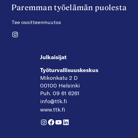
Paremman työelämän puolesta
Tee osoitteenmuutos
Instagram
Julkaisijat
Työturvallisuuskeskus
Mikonkatu 2 D
00100 Helsinki
Puh. 09 61 6261
info@ttk.fi
www.ttk.fi
Instagram
Facebook
YouTube
LinkedIn