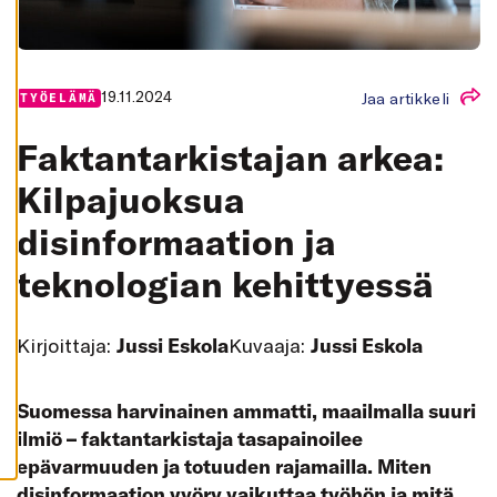
K
A
I
K
K
I
19.11.2024
Jaa artikkeli
TYÖELÄMÄ
H
Y
Faktantarkistajan arkea:
V
Ä
K
Kilpajuoksua
S
Y
disinformaation ja
K
A
I
teknologian kehittyessä
K
K
I
E
V
Kirjoittaja:
Jussi Eskola
Kuvaaja:
Jussi Eskola
Ä
S
T
E
Suomessa harvinainen ammatti, maailmalla suuri
E
T
ilmiö – faktantarkistaja tasapainoilee
epävarmuuden ja totuuden rajamailla. Miten
disinformaation vyöry vaikuttaa työhön ja mitä