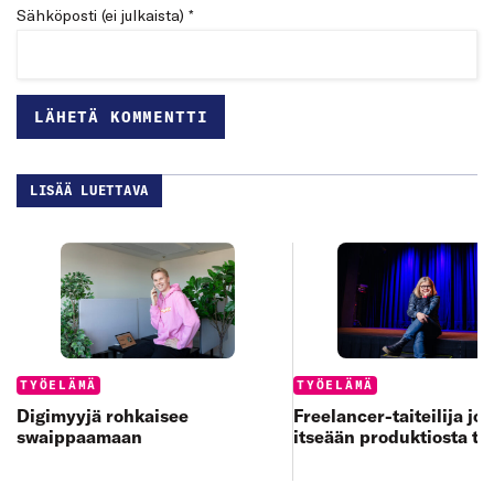
Sähköposti (ei julkaista) *
LISÄÄ LUETTAVA
Categories:
Categories:
TYÖELÄMÄ
TYÖELÄMÄ
Digimyyjä rohkaisee
Freelancer-taiteilija jo
swaippaamaan
itseään produktiosta to