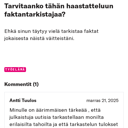
Tarvitaanko tähän haastatteluun
faktantarkistajaa?
Ehkä sinun täytyy vielä tarkistaa faktat
jokaisesta näistä väitteistäni.
Categories:
TYÖELÄMÄ
Kommentit (1)
Antti Tuulos
marras 21, 2025
Minulle on äärimmäisen tärkeää , että
julkaistuja uutisia tarkastellaan monilta
erilaisilta tahoilta ja että tarkastelun tulokset