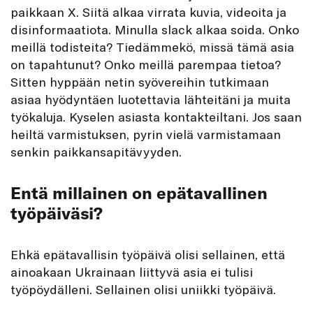
paikkaan X. Siitä alkaa virrata kuvia, videoita ja
disinformaatiota. Minulla slack alkaa soida. Onko
meillä todisteita? Tiedämmekö, missä tämä asia
on tapahtunut? Onko meillä parempaa tietoa?
Sitten hyppään netin syövereihin tutkimaan
asiaa hyödyntäen luotettavia lähteitäni ja muita
työkaluja. Kyselen asiasta kontakteiltani. Jos saan
heiltä varmistuksen, pyrin vielä varmistamaan
senkin paikkansapitävyyden.
Entä millainen on epätavallinen
työpäiväsi?
Ehkä epätavallisin työpäivä olisi sellainen, että
ainoakaan Ukrainaan liittyvä asia ei tulisi
työpöydälleni. Sellainen olisi uniikki työpäivä.