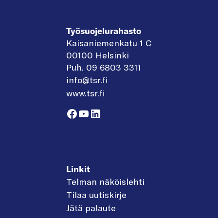
Työsuojelurahasto
Kaisaniemenkatu 1 C
00100 Helsinki
Puh. 09 6803 3311
info@tsr.fi
www.tsr.fi
Facebook
YouTube
LinkedIn
Linkit
Telman näköislehti
Tilaa uutiskirje
Jätä palaute