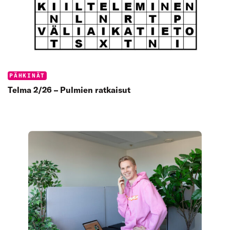
Categories:
PÄHKINÄT
Telma 2/26 – Pulmien ratkaisut