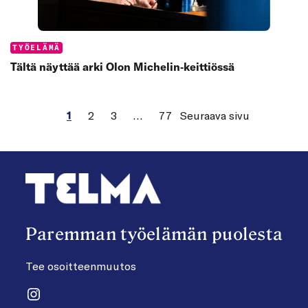
Categories:
TYÖELÄMÄ
Tältä näyttää arki Olon Michelin‑keittiössä
1
2
3
…
77
Seuraava sivu
Paremman työelämän puolesta
Tee osoitteenmuutos
Instagram