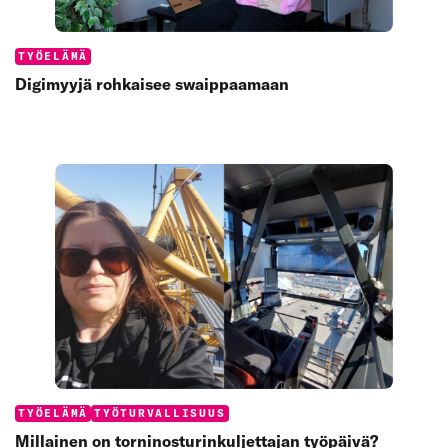
Categories:
TYÖELÄMÄ
Digimyyjä rohkaisee swaippaamaan
Categories:
TYÖELÄMÄ
TYÖTURVALLISUUS
Millainen on torninosturinkuljettajan työpäivä?