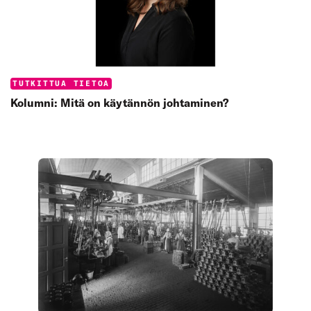
Categories:
TUTKITTUA TIETOA
Kolumni: Mitä on käytännön johtaminen?