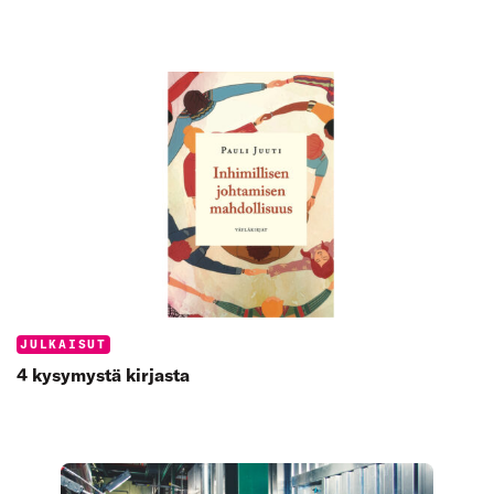
Categories:
JULKAISUT
4 kysymystä kirjasta