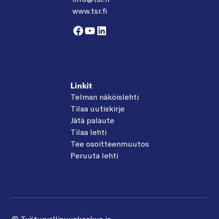
www.tsr.fi
Facebook
YouTube
LinkedIn
Linkit
Telman näköislehti
Tilaa uutiskirje
Jätä palaute
Tilaa lehti
Tee osoitteenmuutos
Peruuta lehti
© Työturvallisuuskeskus ja