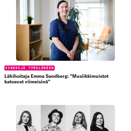
Categories:
VINKKEJÄ TYÖELÄMÄÄN
Lähihoitaja Emma Sandberg: ”Musiikkimuistot
katoavat viimeisinä”