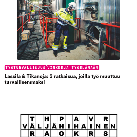
Categories:
TYÖTURVALLISUUS
VINKKEJÄ TYÖELÄMÄÄN
Lassila & Tikanoja: 5 ratkaisua, joilla työ muuttuu
turvallisemmaksi