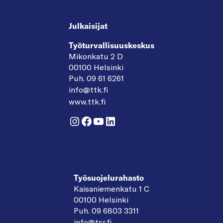
Julkaisijat
Työturvallisuuskeskus
Mikonkatu 2 D
00100 Helsinki
Puh. 09 61 6261
info@ttk.fi
www.ttk.fi
Instagram
Facebook
YouTube
LinkedIn
Työsuojelurahasto
Kaisaniemenkatu 1 C
00100 Helsinki
Puh. 09 6803 3311
info@tsr.fi