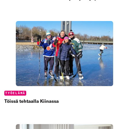
Categories:
TYÖELÄMÄ
Töissä tehtaalla Kiinassa