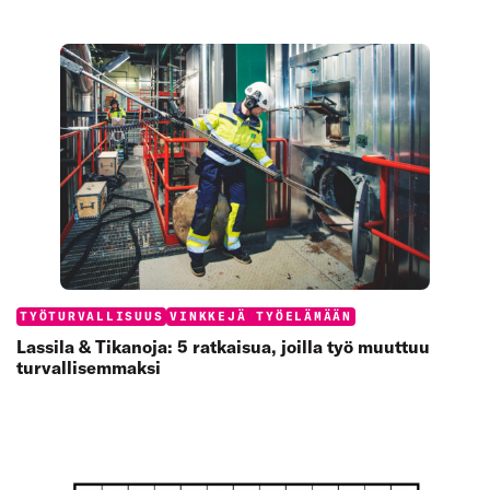
Categories:
TYÖTURVALLISUUS
VINKKEJÄ TYÖELÄMÄÄN
Lassila & Tikanoja: 5 ratkaisua, joilla työ muuttuu
turvallisemmaksi