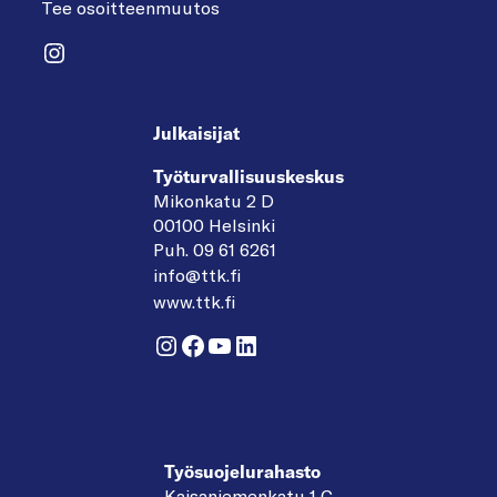
Tee osoitteenmuutos
Instagram
Julkaisijat
Työturvallisuuskeskus
Mikonkatu 2 D
00100 Helsinki
Puh. 09 61 6261
info@ttk.fi
www.ttk.fi
Instagram
Facebook
YouTube
LinkedIn
Työsuojelurahasto
Kaisaniemenkatu 1 C