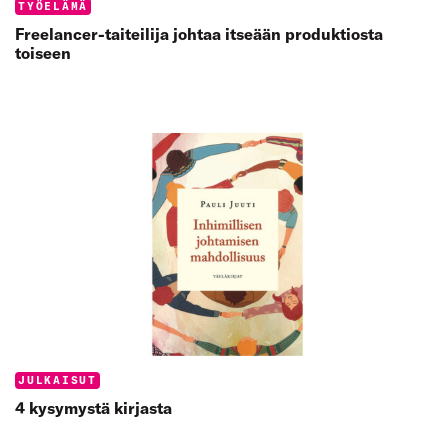
Categories:
TYÖELÄMÄ
Freelancer-taiteilija johtaa itseään produktiosta
toiseen
Categories:
JULKAISUT
4 kysymystä kirjasta