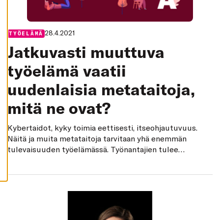
K
I
H
Y
28.4.2021
Categories:
TYÖELÄMÄ
V
Ä
Jatkuvasti muuttuva
K
S
Y
työelämä vaatii
K
A
uudenlaisia metataitoja,
I
K
K
mitä ne ovat?
I
E
V
Ä
Kybertaidot, kyky toimia eettisesti, itseohjautuvuus.
S
Näitä ja muita metataitoja tarvitaan yhä enemmän
T
E
tulevaisuuden työelämässä. Työnantajien tulee
E
varmistaa, että työntekijät pysyvät muutoksessa
T
mukana.