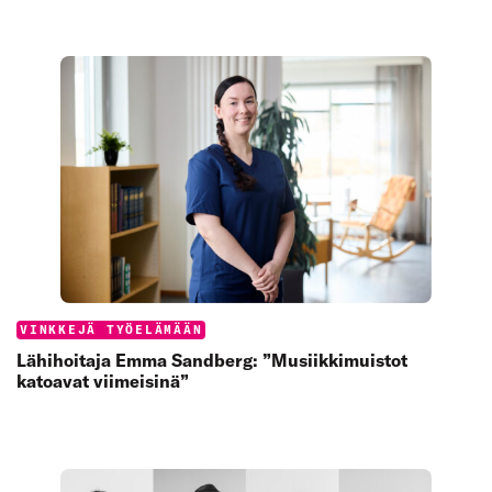
Categories:
VINKKEJÄ TYÖELÄMÄÄN
Lähihoitaja Emma Sandberg: ”Musiikkimuistot
katoavat viimeisinä”