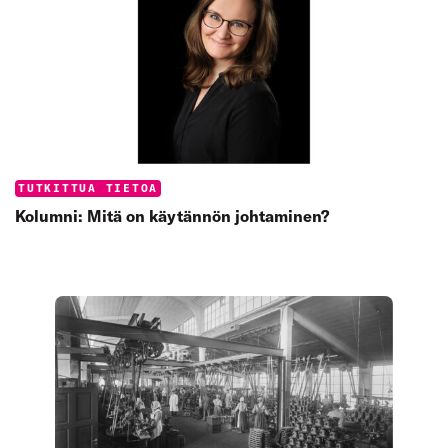
Categories:
TUTKITTUA TIETOA
Kolumni: Mitä on käytännön johtaminen?