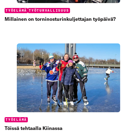
Categories:
TYÖELÄMÄ
TYÖTURVALLISUUS
Millainen on torninosturinkuljettajan työpäivä?
Categories:
TYÖELÄMÄ
Töissä tehtaalla Kiinassa