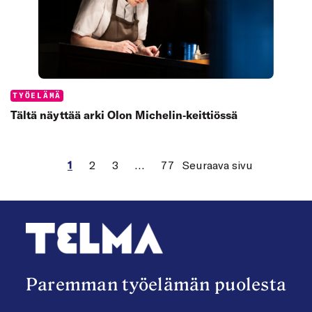
Categories:
TYÖELÄMÄ
Tältä näyttää arki Olon Michelin‑keittiössä
1
2
3
…
77
Seuraava sivu
Paremman työelämän puolesta