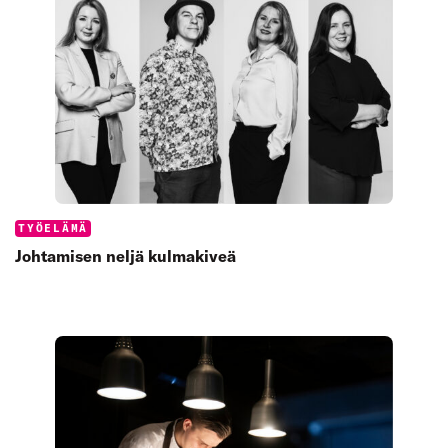
Categories:
TYÖELÄMÄ
Johtamisen neljä kulmakiveä