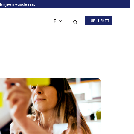
skirjeen vuodessa.
FI
LUE LEHTI
Languages
Hae sivustolta