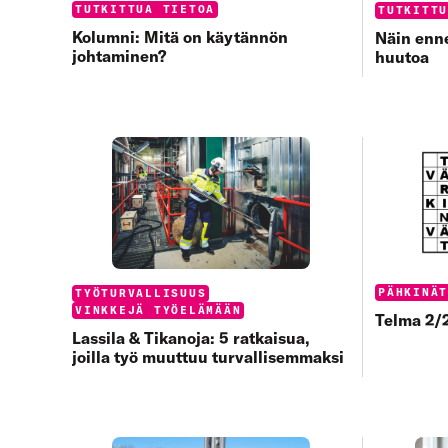
Categories:
TUTKITTUA TIETOA
Categorie
TUTKITT
Kolumni: Mitä on käytännön
Näin enne
johtaminen?
huutoa
Categorie
PÄHKINÄ
Categories:
TYÖTURVALLISUUS
VINKKEJÄ TYÖELÄMÄÄN
Telma 2/2
Lassila & Tikanoja: 5 ratkaisua,
joilla työ muuttuu turvallisemmaksi