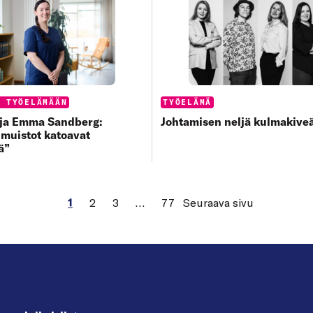
s:
Categories:
Ä TYÖELÄMÄÄN
TYÖELÄMÄ
aja Emma Sandberg:
Johtamisen neljä kulmakive
muistot katoavat
ä”
1
2
3
…
77
Seuraava sivu