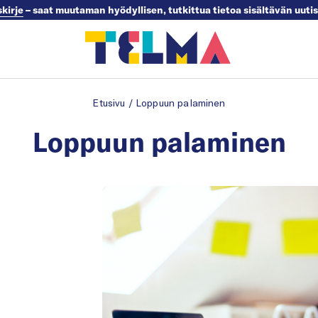
skirje
– saat muutaman hyödyllisen, tutkittua tietoa sisältävän uuti
Etusivu
/
Loppuun palaminen
Loppuun palaminen