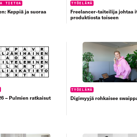
s:
Categories:
UA TIETOA
TYÖELÄMÄ
n: Keppiä ja suoraa
Freelancer-taiteilija johtaa 
produktiosta toiseen
s:
T
Categories:
TYÖELÄMÄ
6 – Pulmien ratkaisut
Digimyyjä rohkaisee swaip