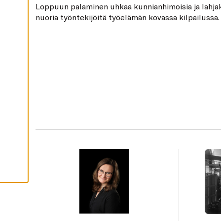
Loppuun palaminen uhkaa kunnianhimoisia ja lahja
H
Y
nuoria työntekijöitä työelämän kovassa kilpailussa.
V
Ä
K
S
Y
K
A
I
K
K
I
E
V
Ä
S
T
E
E
T