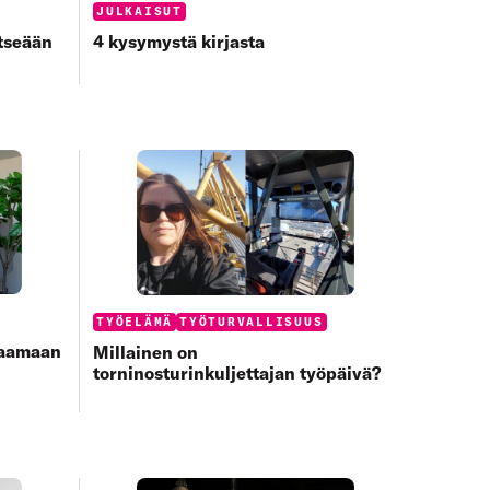
Categories:
JULKAISUT
4 kysymystä kirjasta
itseään
Categories:
TYÖELÄMÄ
TYÖTURVALLISUUS
paamaan
Millainen on
torninosturinkuljettajan työpäivä?