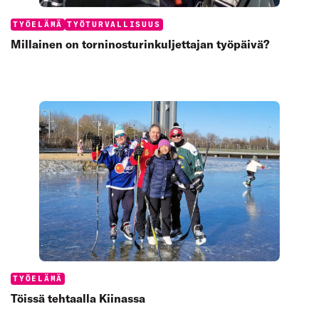
Categories:
TYÖELÄMÄ
TYÖTURVALLISUUS
Millainen on torninosturinkuljettajan työpäivä?
Categories:
TYÖELÄMÄ
Töissä tehtaalla Kiinassa