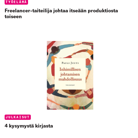
Categories:
TYÖELÄMÄ
Freelancer-taiteilija johtaa itseään produktiosta
toiseen
Categories:
JULKAISUT
4 kysymystä kirjasta