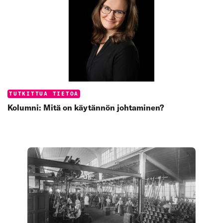
Categories:
TUTKITTUA TIETOA
Kolumni: Mitä on käytännön johtaminen?