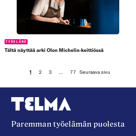
Categories:
TYÖELÄMÄ
Tältä näyttää arki Olon Michelin‑keittiössä
1
2
3
…
77
Seuraava sivu
Paremman työelämän puolesta