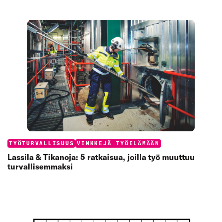
Categories:
TYÖTURVALLISUUS
VINKKEJÄ TYÖELÄMÄÄN
Lassila & Tikanoja: 5 ratkaisua, joilla työ muuttuu
turvallisemmaksi