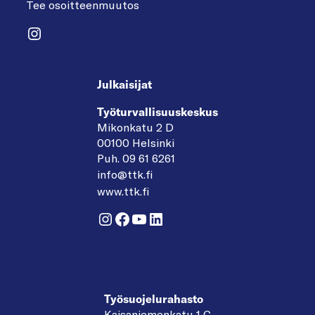
Tee osoitteenmuutos
Instagram
Julkaisijat
Työturvallisuuskeskus
Mikonkatu 2 D
00100 Helsinki
Puh. 09 61 6261
info@ttk.fi
www.ttk.fi
Instagram
Facebook
YouTube
LinkedIn
Työsuojelurahasto
Kaisaniemenkatu 1 C