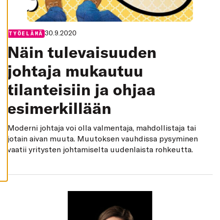
K
I
H
Y
30.9.2020
Categories:
TYÖELÄMÄ
V
Ä
Näin tulevaisuuden
K
S
Y
johtaja mukautuu
K
A
tilanteisiin ja ohjaa
I
K
K
esimerkillään
I
E
V
Ä
Moderni johtaja voi olla valmentaja, mahdollistaja tai
S
jotain aivan muuta. Muutoksen vauhdissa pysyminen
T
E
vaatii yritysten johtamiselta uudenlaista rohkeutta.
E
T