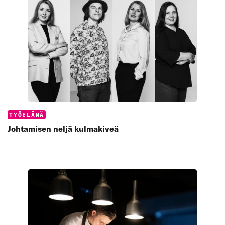
Categories:
TYÖELÄMÄ
Johtamisen neljä kulmakiveä