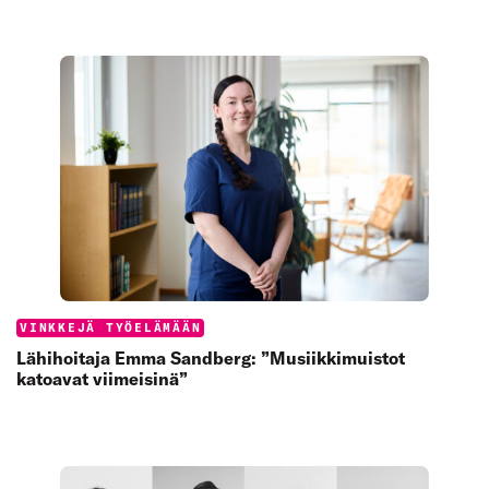
Categories:
VINKKEJÄ TYÖELÄMÄÄN
Lähihoitaja Emma Sandberg: ”Musiikkimuistot
katoavat viimeisinä”