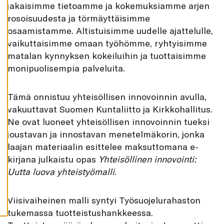
jakaisimme tietoamme ja kokemuksiamme arjen
K
A
rosoisuudesta ja törmäyttäisimme
I
K
osaamistamme. Altistuisimme uudelle ajattelulle,
K
I
vaikuttaisimme omaan työhömme, ryhtyisimme
matalan kynnyksen kokeiluihin ja tuottaisimme
H
Y
monipuolisempia palveluita.
V
Ä
K
S
Tämä onnistuu yhteisöllisen innovoinnin avulla,
Y
K
vakuuttavat Suomen Kuntaliitto ja Kirkkohallitus.
A
I
Ne ovat luoneet yhteisöllisen innovoinnin tueksi
K
K
joustavan ja innostavan menetelmäkorin, jonka
I
laajan materiaalin esittelee maksuttomana e-
E
V
kirjana julkaistu opas
Yhteisöllinen innovointi:
Ä
S
Uutta luova yhteistyömalli
.
T
E
E
T
Viisivaiheinen malli syntyi Työsuojelurahaston
tukemassa tuotteistushankkeessa.