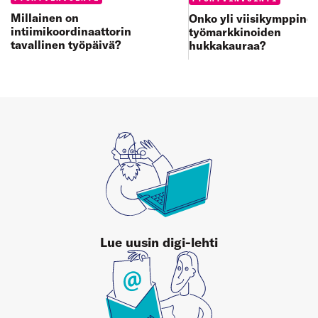
Millainen on
Onko yli viisikymppine
intiimikoordinaattorin
työmarkkinoiden
tavallinen työpäivä?
hukkakauraa?
Lue uusin digi-lehti