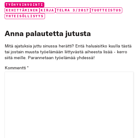
Categories:
TYÖHYVINVOINTI
Tags:
KEHITTÄMINEN
KIRJA
TELMA 3/2017
TUOTTEISTUS
YHTEISÖLLISYYS
Anna palautetta jutusta
Mitä ajatuksia juttu sinussa herätti? Entä haluaisitko kuulla tästä
tai jostain muusta työelämään liittyvästä aiheesta lisää - kerro
siitä meille. Parannetaan työelämää yhdessä!
Kommentti
*