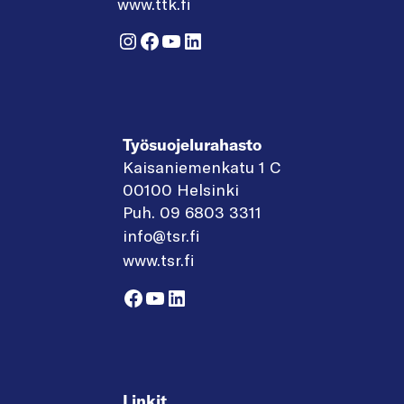
www.ttk.fi
Instagram
Facebook
YouTube
LinkedIn
Työsuojelurahasto
Kaisaniemenkatu 1 C
00100 Helsinki
Puh. 09 6803 3311
info@tsr.fi
www.tsr.fi
Facebook
YouTube
LinkedIn
Linkit