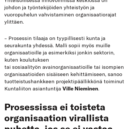
johdon ja työntekijöiden yhteistyön ja
vuoropuhelun vahvistaminen organisaatiorajat
ylittäen.
– Prosessin tilaaja on tyypillisesti kunta ja
seurakunta yhdessä. Malli sopii myös muille
organisaatioille ja esimerkiksi jonkin sektorin,
kuten koulutuksen
tai sosiaalityön avainorganisaatioille tai isompien
organisaatioiden sisäiseen kehittämiseen, sanoo
tuotteistushankkeen projektipäällikkönä toiminut
Kuntaliiton asiantuntija
Ville Nieminen
.
Prosessissa ei toisteta
organisaation virallista
puhetta, jos se ei vastaa