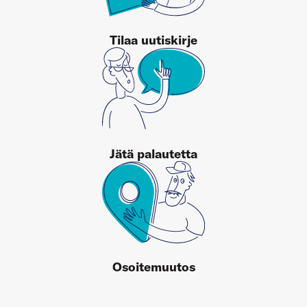
Tilaa uutiskirje
Jätä palautetta
Osoitemuutos