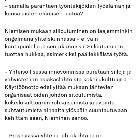
– samalla parantaen työntekijöiden työelämän ja
kansalaisten elämisen laatua?
Niemisen mukaan siiloutuminen on laajemminkin
ongelmana yhteiskunnassa – ei vain
kuntapuolella ja seurakunnissa. Siiloutuminen
tuottaa hukkaa, esimerkiksi päällekkäistä työtä.
– Yhteisöllisessä innovoinnissa puretaan siiloja ja
vahvistetaan asiakaslähtöistä kokeilukulttuuria.
Käyttöönotto edellyttää mukaan lähtevien
organisaatioiden johdon sitoutumista,
kokeilukulttuuriin rohkaisemista ja avointa
suhtautumista alhaalta ylöspäin suuntautuvaan
kehittämiseen, Nieminen sanoo.
– Prosessissa yhtenä lähtökohtana on