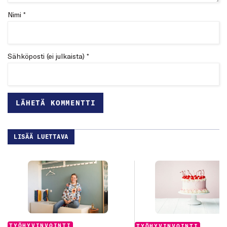
Nimi *
Sähköposti (ei julkaista) *
LISÄÄ LUETTAVA
Categories:
Categories:
TYÖHYVINVOINTI
TYÖHYVINVOINTI