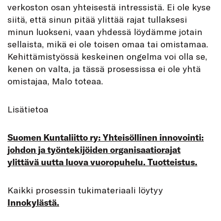
verkoston osan yhteisestä intressistä. Ei ole kyse
siitä, että sinun pitää ylittää rajat tullaksesi
minun luokseni, vaan yhdessä löydämme jotain
sellaista, mikä ei ole toisen omaa tai omistamaa.
Kehittämistyössä keskeinen ongelma voi olla se,
kenen on valta, ja tässä prosessissa ei ole yhtä
omistajaa, Malo toteaa.
Lisätietoa
Suomen Kuntaliitto ry: Yhteisöllinen innovointi:
johdon ja työntekijöiden organisaatiorajat
ylittävä uutta luova vuoropuhelu. Tuotteistus.
Kaikki prosessin tukimateriaali löytyy
Innokylästä.