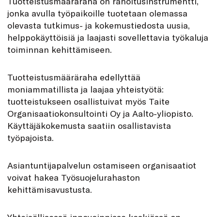
Tuotteistusmääräraha on rahoitusinstrumentti,
jonka avulla työpaikoille tuotetaan olemassa
olevasta tutkimus- ja kokemustiedosta uusia,
helppokäyttöisiä ja laajasti sovellettavia työkaluja
toiminnan kehittämiseen.
Tuotteistusmääräraha edellyttää
moniammatillista ja laajaa yhteistyötä:
tuotteistukseen osallistuivat myös Taite
Organisaatiokonsultointi Oy ja Aalto-yliopisto.
Käyttäjäkokemusta saatiin osallistavista
työpajoista.
Asiantuntijapalvelun ostamiseen organisaatiot
voivat hakea Työsuojelurahaston
kehittämisavustusta.
Yhteisöllisessä innovoinnissa keskiössä on