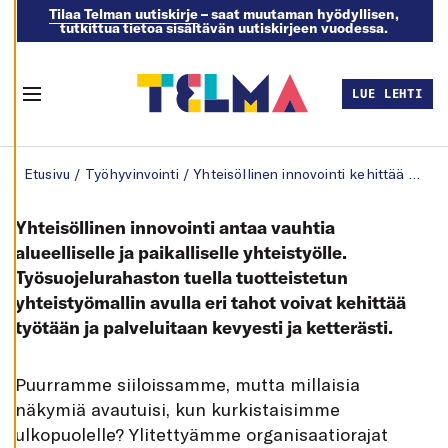
Tilaa Telman uutiskirje
– saat muutaman hyödyllisen,
tutkittua tietoa sisältävän uutiskirjeen vuodessa.
M
U
O
K
LUE LEHTI
K
Menu
A
A
E
Skip to content
V
Etusivu
/
Työhyvinvointi
/
Yhteisöllinen innovointi kehittää työtä ja palveluita
Ä
S
T
E
Yhteisöllinen innovointi antaa vauhtia
A
S
alueelliselle ja paikalliselle yhteistyölle.
E
Työsuojelurahaston tuella tuotteistetun
T
U
yhteistyömallin avulla eri tahot voivat kehittää
K
S
työtään ja palveluitaan kevyesti ja ketterästi.
I
A
K
P
uurramme siiloissamme, mutta millaisia
I
E
näkymiä avautuisi, kun kurkistaisimme
L
L
ulkopuolelle? Ylitettyämme organisaatiorajat
Ä