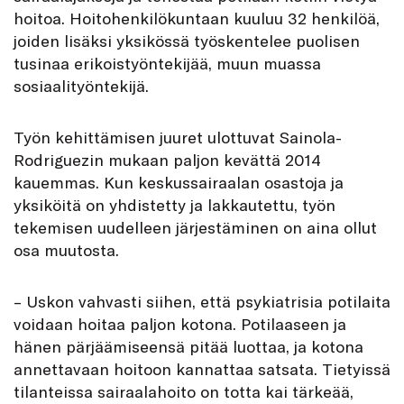
hoitoa. Hoitohenkilökuntaan kuuluu 32 henkilöä,
joiden lisäksi yksikössä työskentelee puolisen
tusinaa erikoistyöntekijää, muun muassa
sosiaalityöntekijä.
Työn kehittämisen juuret ulottuvat Sainola-
Rodriguezin mukaan paljon kevättä 2014
kauemmas. Kun keskussairaalan osastoja ja
yksiköitä on yhdistetty ja lakkautettu, työn
tekemisen uudelleen järjestäminen on aina ollut
osa muutosta.
– Uskon vahvasti siihen, että psykiatrisia potilaita
voidaan hoitaa paljon kotona. Potilaaseen ja
hänen pärjäämiseensä pitää luottaa, ja kotona
annettavaan hoitoon kannattaa satsata. Tietyissä
tilanteissa sairaalahoito on totta kai tärkeää,