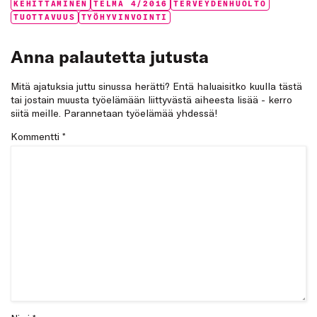
Tags:
KEHITTÄMINEN
TELMA 4/2016
TERVEYDENHUOLTO
TUOTTAVUUS
TYÖHYVINVOINTI
Anna palautetta jutusta
Mitä ajatuksia juttu sinussa herätti? Entä haluaisitko kuulla tästä
tai jostain muusta työelämään liittyvästä aiheesta lisää - kerro
siitä meille. Parannetaan työelämää yhdessä!
Kommentti
*