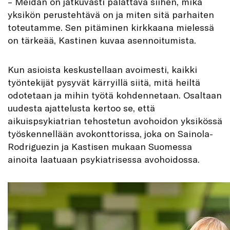
– Meidän on jatkuvasti palattava siihen, mikä
yksikön perustehtävä on ja miten sitä parhaiten
toteutamme. Sen pitäminen kirkkaana mielessä
on tärkeää, Kastinen kuvaa asennoitumista.
Kun asioista keskustellaan avoimesti, kaikki
työntekijät pysyvät kärryillä siitä, mitä heiltä
odotetaan ja mihin työtä kohdennetaan. Osaltaan
uudesta ajattelusta kertoo se, että
aikuispsykiatrian tehostetun avohoidon yksikössä
työskennellään avokonttorissa, joka on Sainola-
Rodriguezin ja Kastisen mukaan Suomessa
ainoita laatuaan psykiatrisessa avohoidossa.