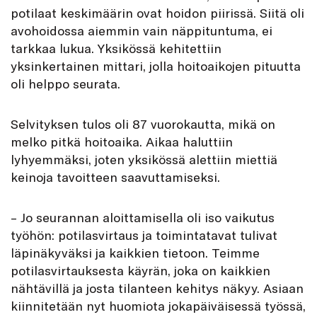
potilaat keskimäärin ovat hoidon piirissä. Siitä oli
avohoidossa aiemmin vain näppituntuma, ei
tarkkaa lukua. Yksikössä kehitettiin
yksinkertainen mittari, jolla hoitoaikojen pituutta
oli helppo seurata.
Selvityksen tulos oli 87 vuorokautta, mikä on
melko pitkä hoitoaika. Aikaa haluttiin
lyhyemmäksi, joten yksikössä alettiin miettiä
keinoja tavoitteen saavuttamiseksi.
– Jo seurannan aloittamisella oli iso vaikutus
työhön: potilasvirtaus ja toimintatavat tulivat
läpinäkyväksi ja kaikkien tietoon. Teimme
potilasvirtauksesta käyrän, joka on kaikkien
nähtävillä ja josta tilanteen kehitys näkyy. Asiaan
kiinnitetään nyt huomiota jokapäiväisessä työssä,