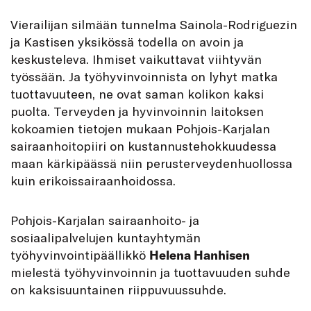
Vierailijan silmään tunnelma Sainola-Rodriguezin
ja Kastisen yksikössä todella on avoin ja
keskusteleva. Ihmiset vaikuttavat viihtyvän
työssään. Ja työhyvinvoinnista on lyhyt matka
tuottavuuteen, ne ovat saman kolikon kaksi
puolta. Terveyden ja hyvinvoinnin laitoksen
kokoamien tietojen mukaan Pohjois-Karjalan
sairaanhoitopiiri on kustannustehokkuudessa
maan kärkipäässä niin perusterveydenhuollossa
kuin erikoissairaanhoidossa.
Pohjois-Karjalan sairaanhoito- ja
sosiaalipalvelujen kuntayhtymän
työhyvinvointipäällikkö
Helena Hanhisen
mielestä työhyvinvoinnin ja tuottavuuden suhde
on kaksisuuntainen riippuvuussuhde.