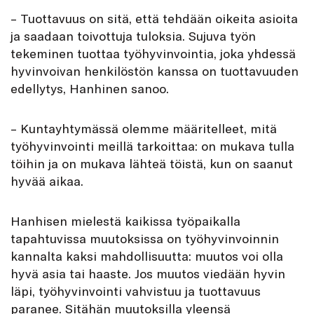
– Tuottavuus on sitä, että tehdään oikeita asioita
ja saadaan toivottuja tuloksia. Sujuva työn
tekeminen tuottaa työhyvinvointia, joka yhdessä
hyvinvoivan henkilöstön kanssa on tuottavuuden
edellytys, Hanhinen sanoo.
– Kuntayhtymässä olemme määritelleet, mitä
työhyvinvointi meillä tarkoittaa: on mukava tulla
töihin ja on mukava lähteä töistä, kun on saanut
hyvää aikaa.
Hanhisen mielestä kaikissa työpaikalla
tapahtuvissa muutoksissa on työhyvinvoinnin
kannalta kaksi mahdollisuutta: muutos voi olla
hyvä asia tai haaste. Jos muutos viedään hyvin
läpi, työhyvinvointi vahvistuu ja tuottavuus
paranee. Sitähän muutoksilla yleensä