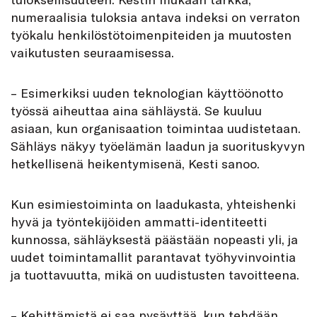
numeraalisia tuloksia antava indeksi on verraton
työkalu henkilöstötoimenpiteiden ja muutosten
vaikutusten seuraamisessa.
– Esimerkiksi uuden teknologian käyttöönotto
työssä aiheuttaa aina sähläystä. Se kuuluu
asiaan, kun organisaation toimintaa uudistetaan.
Sähläys näkyy työelämän laadun ja suorituskyvyn
hetkellisenä heikentymisenä, Kesti sanoo.
Kun esimiestoiminta on laadukasta, yhteishenki
hyvä ja työntekijöiden ammatti-identiteetti
kunnossa, sähläyksestä päästään nopeasti yli, ja
uudet toimintamallit parantavat työhyvinvointia
ja tuottavuutta, mikä on uudistusten tavoitteena.
– Kehittämistä ei saa pysäyttää, kun tehdään