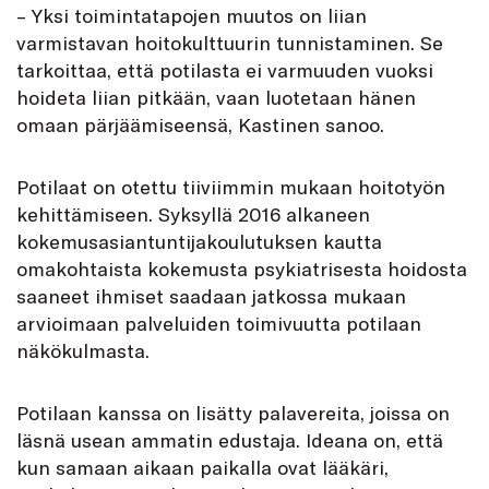
– Yksi toimintatapojen muutos on liian
varmistavan hoitokulttuurin tunnistaminen. Se
tarkoittaa, että potilasta ei varmuuden vuoksi
hoideta liian pitkään, vaan luotetaan hänen
omaan pärjäämiseensä, Kastinen sanoo.
Potilaat on otettu tiiviimmin mukaan hoitotyön
kehittämiseen. Syksyllä 2016 alkaneen
kokemusasiantuntijakoulutuksen kautta
omakohtaista kokemusta psykiatrisesta hoidosta
saaneet ihmiset saadaan jatkossa mukaan
arvioimaan palveluiden toimivuutta potilaan
näkökulmasta.
Potilaan kanssa on lisätty palavereita, joissa on
läsnä usean ammatin edustaja. Ideana on, että
kun samaan aikaan paikalla ovat lääkäri,