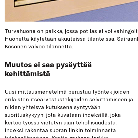
Turvahuone on paikka, jossa potilas ei voi vahingoit
Huonetta käytetään akuuteissa tilanteissa. Sairaan
Kosonen valvoo tilannetta.
Muutos ei saa pysäyttää
kehittämistä
Uusi mittausmenetelmä perustuu työntekijöiden
erilaisten itsearvostustekijöiden selvittämiseen ja
niiden yhteisvaikutuksena syntyvään
suorituskykyyn, jota kuvataan indeksillä, joka
kertoo työssä vietetyn ajan tehollisuudesta.
Indeksi rakentaa suoran linkin toiminnasta
tuloksellisuuteen. Kestin mukaan tarkka,