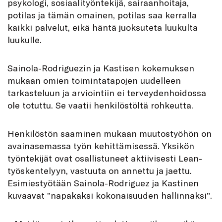
psykologi, sosiaalityöntekijä, sairaanhoitaja,
potilas ja tämän omainen, potilas saa kerralla
kaikki palvelut, eikä häntä juoksuteta luukulta
luukulle.
Sainola-Rodriguezin ja Kastisen kokemuksen
mukaan omien toimintatapojen uudelleen
tarkasteluun ja arviointiin ei terveydenhoidossa
ole totuttu. Se vaatii henkilöstöltä rohkeutta.
Henkilöstön saaminen mukaan muutostyöhön on
avainasemassa työn kehittämisessä. Yksikön
työntekijät ovat osallistuneet aktiivisesti Lean-
työskentelyyn, vastuuta on annettu ja jaettu.
Esimiestyötään Sainola-Rodriguez ja Kastinen
kuvaavat ”napakaksi kokonaisuuden hallinnaksi”.