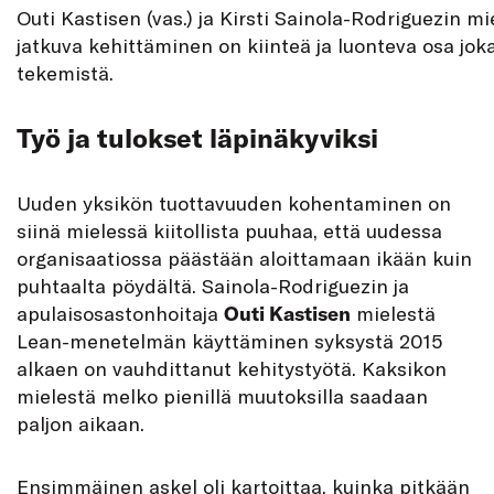
Outi Kastisen (vas.) ja Kirsti Sainola-Rodriguezin mi
jatkuva kehittäminen on kiinteä ja luonteva osa jok
tekemistä.
Työ ja tulokset läpinäkyviksi
Uuden yksikön tuottavuuden kohentaminen on
siinä mielessä kiitollista puuhaa, että uudessa
organisaatiossa päästään aloittamaan ikään kuin
puhtaalta pöydältä. Sainola-Rodriguezin ja
apulaisosastonhoitaja
Outi Kastisen
mielestä
Lean-menetelmän käyttäminen syksystä 2015
alkaen on vauhdittanut kehitystyötä. Kaksikon
mielestä melko pienillä muutoksilla saadaan
paljon aikaan.
Ensimmäinen askel oli kartoittaa, kuinka pitkään