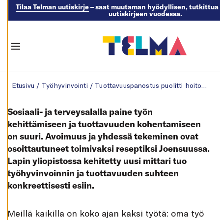
Tilaa Telman uutiskirje
– saat muutaman hyödyllisen, tutkittua 
uutiskirjeen vuodessa.
M
U
O
K
K
Menu
A
A
E
Skip to content
V
Etusivu
/
Työhyvinvointi
/
Tuottavuuspanostus puolitti hoitoajat
Ä
S
T
E
Sosiaali- ja terveysalalla paine työn
A
S
kehittämiseen ja tuottavuuden kohentamiseen
E
on suuri. Avoimuus ja yhdessä tekeminen ovat
T
U
osoittautuneet toimivaksi reseptiksi Joensuussa.
K
S
Lapin yliopistossa kehitetty uusi mittari tuo
I
A
työhyvinvoinnin ja tuottavuuden suhteen
konkreettisesti esiin.
K
I
E
L
L
M
eillä kaikilla on koko ajan kaksi työtä: oma työ
Ä