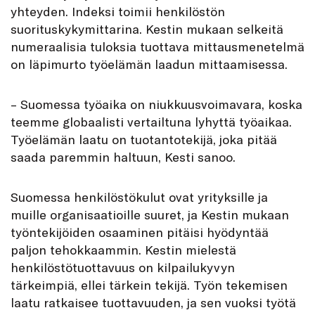
yhteyden. Indeksi toimii henkilöstön
suorituskykymittarina. Kestin mukaan selkeitä
numeraalisia tuloksia tuottava mittausmenetelmä
on läpimurto työelämän laadun mittaamisessa.
– Suomessa työaika on niukkuusvoimavara, koska
teemme globaalisti vertailtuna lyhyttä työaikaa.
Työelämän laatu on tuotantotekijä, joka pitää
saada paremmin haltuun, Kesti sanoo.
Suomessa henkilöstökulut ovat yrityksille ja
muille organisaatioille suuret, ja Kestin mukaan
työntekijöiden osaaminen pitäisi hyödyntää
paljon tehokkaammin. Kestin mielestä
henkilöstötuottavuus on kilpailukyvyn
tärkeimpiä, ellei tärkein tekijä. Työn tekemisen
laatu ratkaisee tuottavuuden, ja sen vuoksi työtä