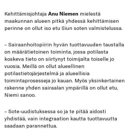
Kehittämisjohtaja
Anu Niemen
mielestä
maakunnan alueen pitkä yhdessä kehittämisen
perinne on ollut iso etu Siun soten valmistelussa.
– Sairaanhoitopiirin hyvän tuottavuuden taustalla
on määrätietoinen toiminta, jossa potilasta
koskeva tieto on siirtynyt toimijalta toiselle jo
vuosia. Meillä on ollut alueellinen
potilastietojärjestelmä ja alueellisia
toimintaprosesseja jo kauan. Myös yksinkertainen
rakenne yhden sairaalan ympärillä on ollut etu,
Niemi sanoo.
– Sote-uudistuksessa so ja te pitää aidosti
yhdistää, vain integraation kautta tuottavuutta
saadaan parannettua.