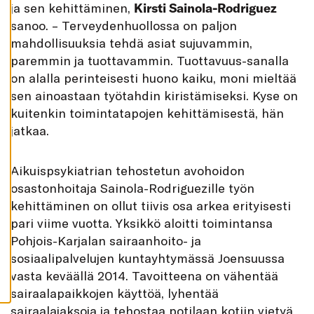
ja sen kehittäminen,
Kirsti Sainola-Rodriguez
K
A
sanoo. – Terveydenhuollossa on paljon
I
K
mahdollisuuksia tehdä asiat sujuvammin,
K
I
paremmin ja tuottavammin. Tuottavuus-sanalla
on alalla perinteisesti huono kaiku, moni mieltää
H
Y
sen ainoastaan työtahdin kiristämiseksi. Kyse on
V
Ä
kuitenkin toimintatapojen kehittämisestä, hän
K
S
jatkaa.
Y
K
A
I
Aikuispsykiatrian tehostetun avohoidon
K
K
osastonhoitaja Sainola-Rodriguezille työn
I
kehittäminen on ollut tiivis osa arkea erityisesti
E
V
pari viime vuotta. Yksikkö aloitti toimintansa
Ä
S
Pohjois-Karjalan sairaanhoito- ja
T
E
sosiaalipalvelujen kuntayhtymässä Joensuussa
E
vasta keväällä 2014. Tavoitteena on vähentää
T
sairaalapaikkojen käyttöä, lyhentää
sairaalajaksoja ja tehostaa potilaan kotiin vietyä