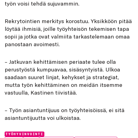
työn voisi tehdä sujuvammin.
Rekrytointien merkitys korostuu. Yksikköön pitää
löytää ihmisiä, joille työyhteisön tekemisen tapa
sopii ja jotka ovat valmiita tarkastelemaan omaa
panostaan avoimesti.
– Jatkuvan kehittämisen periaate tulee olla
perustyöstä kumpuavaa, sisäsyntyistä. Ulkoa
saadaan suuret linjat, kehykset ja strategiat,
mutta työn kehittäminen on meidän itsemme
vastuulla, Kastinen tiivistää.
– Työn asiantuntijuus on työyhteisöissä, ei sitä
asiantuntijuutta voi ulkoistaa.
Categories:
TYÖHYVINVOINTI