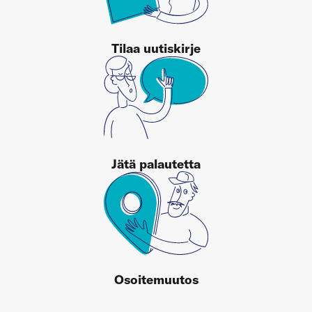
Tilaa uutiskirje
Jätä palautetta
Osoitemuutos