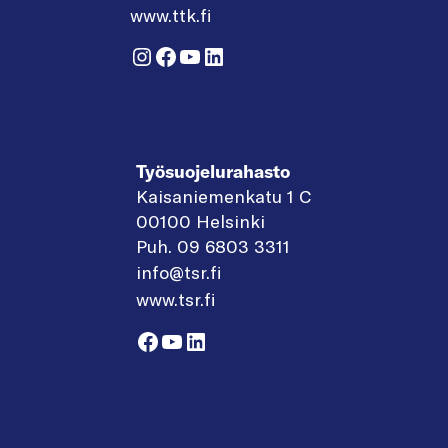
www.ttk.fi
Instagram
Facebook
YouTube
LinkedIn
Työsuojelurahasto
Kaisaniemenkatu 1 C
00100 Helsinki
Puh. 09 6803 3311
info@tsr.fi
www.tsr.fi
Facebook
YouTube
LinkedIn