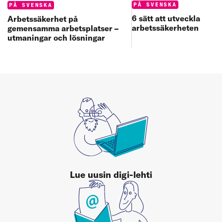
Categories:
Categories:
PÅ SVENSKA
PÅ SVENSKA
6 sätt att utveckla
Arbetssäkerhet på
arbetssäkerheten
gemensamma arbetsplatser –
utmaningar och lösningar
Lue uusin digi-lehti