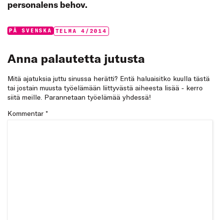
personalens behov.
Categories:
Tags:
PÅ SVENSKA
TELMA 4/2014
Anna palautetta jutusta
Mitä ajatuksia juttu sinussa herätti? Entä haluaisitko kuulla tästä
tai jostain muusta työelämään liittyvästä aiheesta lisää - kerro
siitä meille. Parannetaan työelämää yhdessä!
Kommentar
*