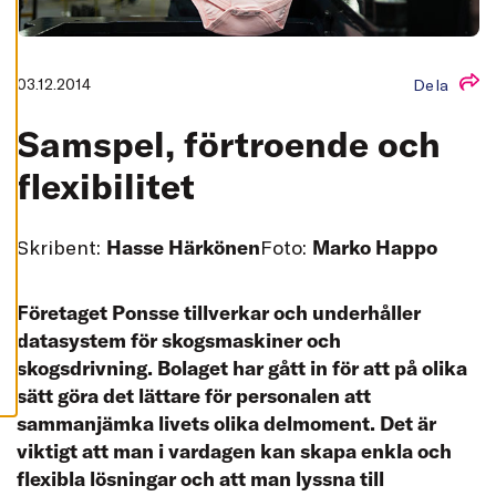
L
L
A
A
03.12.2014
Dela
C
C
E
Samspel, förtroende och
P
T
E
flexibilitet
R
A
A
L
Skribent:
Hasse Härkönen
Foto:
Marko Happo
L
A
C
O
O
Företaget Ponsse tillverkar och underhåller
K
datasystem för skogsmaskiner och
I
E
skogsdrivning. Bolaget har gått in för att på olika
S
sätt göra det lättare för personalen att
sammanjämka livets olika delmoment. Det är
viktigt att man i vardagen kan skapa enkla och
flexibla lösningar och att man lyssna till