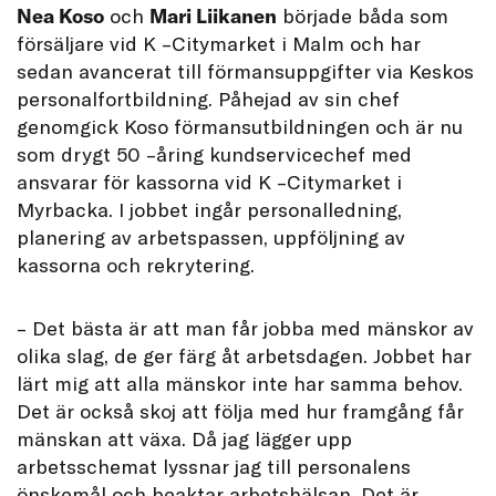
Nea Koso
och
Mari Liikanen
började båda som
försäljare vid K –Citymarket i Malm och har
sedan avancerat till förmansuppgifter via Keskos
personalfortbildning. Påhejad av sin chef
genomgick Koso förmansutbildningen och är nu
som drygt 50 –åring kundservicechef med
ansvarar för kassorna vid K –Citymarket i
Myrbacka. I jobbet ingår personalledning,
planering av arbetspassen, uppföljning av
kassorna och rekrytering.
– Det bästa är att man får jobba med mänskor av
olika slag, de ger färg åt arbetsdagen. Jobbet har
lärt mig att alla mänskor inte har samma behov.
Det är också skoj att följa med hur framgång får
mänskan att växa. Då jag lägger upp
arbetsschemat lyssnar jag till personalens
önskemål och beaktar arbetshälsan. Det är