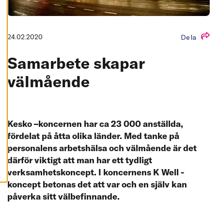
L
L
A
A
24.02.2020
Dela
C
C
E
Samarbete skapar
P
T
E
välmående
R
A
A
L
L
A
C
Kesko –koncernen har ca 23 000 anställda,
O
fördelat på åtta olika länder. Med tanke på
O
K
personalens arbetshälsa och välmående är det
I
E
därför viktigt att man har ett tydligt
S
verksamhetskoncept. I koncernens K Well -
koncept betonas det att var och en själv kan
påverka sitt välbefinnande.