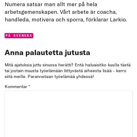
Numera satsar man allt mer på hela
arbetsgemenskapen. Vårt arbete är coacha,
handleda, motivera och sporra, förklarar Larkio.
Categories:
PÅ SVENSKA
Anna palautetta jutusta
Mitä ajatuksia juttu sinussa herätti? Entä haluaisitko kuulla tästä
tai jostain muusta työelämään liittyvästä aiheesta lisää - kerro
siitä meille. Parannetaan työelämää yhdessä!
Kommentar
*