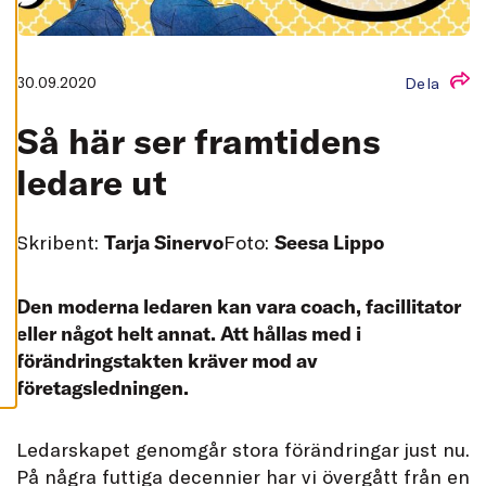
L
L
A
A
30.09.2020
Dela
C
C
E
Så här ser framtidens
P
T
E
ledare ut
R
A
A
L
Skribent:
Tarja Sinervo
Foto:
Seesa Lippo
L
A
C
O
O
Den moderna ledaren kan vara coach, facillitator
K
eller något helt annat. Att hållas med i
I
E
förändringstakten kräver mod av
S
företagsledningen.
L
edarskapet genomgår stora förändringar just nu.
På några futtiga decennier har vi övergått från en