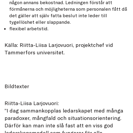
någon annans bekostnad. Ledningen förstår att
förmånerna och möjligheterna som personalen fått då
det gäller att själv fatta beslut inte leder till
tygellöshet eller slappande.
flexibel arbetstid.
Källa: Riitta-Liisa Larjovuori, projektchef vid
Tammerfors universitet.
Bildtexter
Riitta-Liisa Larjovuori:
”I dag sammankopplas ledarskapet med många
paradoxer, mångfald och situationsorientering.
Därför kan man inte slå fast att en viss god
ledarskapsmodell som fungerar för alla.