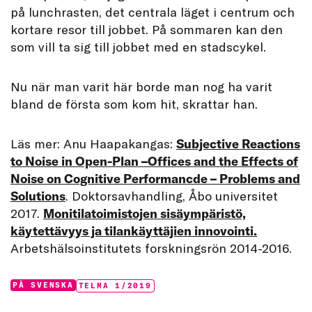
på lunchrasten, det centrala läget i centrum och
kortare resor till jobbet. På sommaren kan den
som vill ta sig till jobbet med en stadscykel.
Nu när man varit här borde man nog ha varit
bland de första som kom hit, skrattar han.
Läs mer: Anu Haapakangas:
Subjective Reactions
to Noise in Open-Plan –Offices and the Effects of
Noise on Cognitive Performancde – Problems and
Solutions
. Doktorsavhandling, Åbo universitet
2017.
Monitilatoimistojen sisäympäristö,
käytettävyys ja tilankäyttäjien innovointi.
Arbetshälsoinstitutets forskningsrön 2014-2016.
Categories:
Tags:
PÅ SVENSKA
TELMA 1/2019