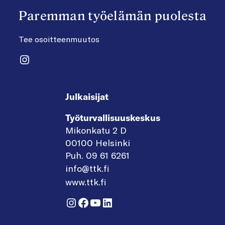
Paremman työelämän puolesta
Tee osoitteenmuutos
Instagram
Julkaisijat
Työturvallisuuskeskus
Mikonkatu 2 D
00100 Helsinki
Puh. 09 61 6261
info@ttk.fi
www.ttk.fi
Instagram
Facebook
YouTube
LinkedIn