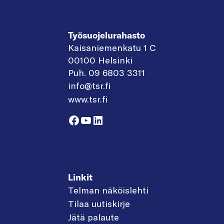
Työsuojelurahasto
Kaisaniemenkatu 1 C
00100 Helsinki
Puh. 09 6803 3311
info@tsr.fi
www.tsr.fi
Facebook
YouTube
LinkedIn
Linkit
Telman näköislehti
Tilaa uutiskirje
Jätä palaute