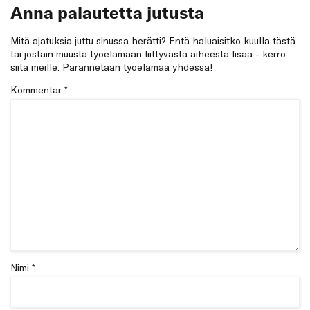
Anna palautetta jutusta
Mitä ajatuksia juttu sinussa herätti? Entä haluaisitko kuulla tästä
tai jostain muusta työelämään liittyvästä aiheesta lisää - kerro
siitä meille. Parannetaan työelämää yhdessä!
Kommentar
*
Nimi *