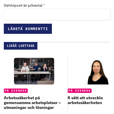
Sähköposti (ei julkaista) *
LISÄÄ LUETTAVA
Categories:
Categories:
PÅ SVENSKA
PÅ SVENSKA
6 sätt att utveckla
Arbetssäkerhet på
arbetssäkerheten
gemensamma arbetsplatser –
utmaningar och lösningar