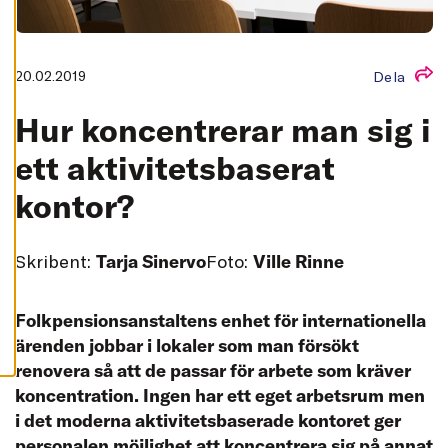
L
L
A
A
20.02.2019
Dela
C
C
E
Hur koncentrerar man sig i
P
T
E
ett aktivitetsbaserat
R
A
kontor?
A
L
L
A
C
Skribent:
Tarja Sinervo
Foto:
Ville Rinne
O
O
K
I
Folkpensionsanstaltens enhet för internationella
E
S
ärenden jobbar i lokaler som man försökt
renovera så att de passar för arbete som kräver
koncentration. Ingen har ett eget arbetsrum men
i det moderna aktivitetsbaserade kontoret ger
personalen möjlighet att koncentrera sig på annat