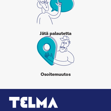
Jätä palautetta
Osoitemuutos