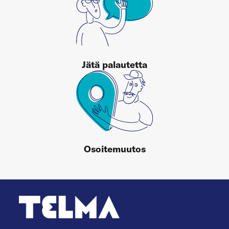
Jätä palautetta
Osoitemuutos