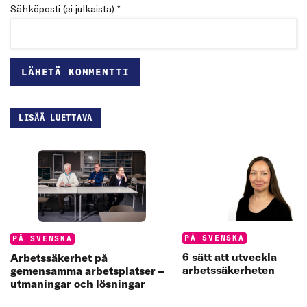
Sähköposti (ei julkaista) *
LISÄÄ LUETTAVA
Categories:
Categories:
PÅ SVENSKA
PÅ SVENSKA
6 sätt att utveckla
Arbetssäkerhet på
arbetssäkerheten
gemensamma arbetsplatser –
utmaningar och lösningar