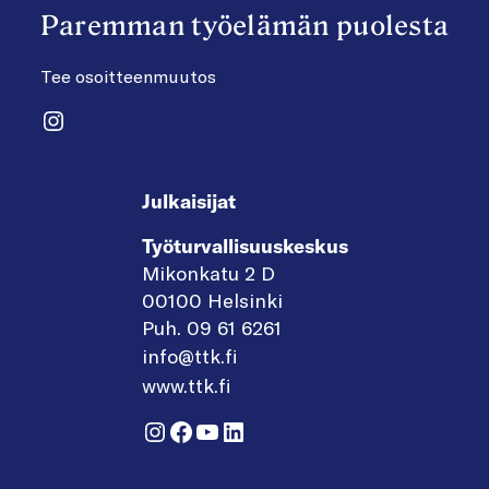
Paremman työelämän puolesta
Tee osoitteenmuutos
Instagram
Julkaisijat
Työturvallisuuskeskus
Mikonkatu 2 D
00100 Helsinki
Puh. 09 61 6261
info@ttk.fi
www.ttk.fi
Instagram
Facebook
YouTube
LinkedIn