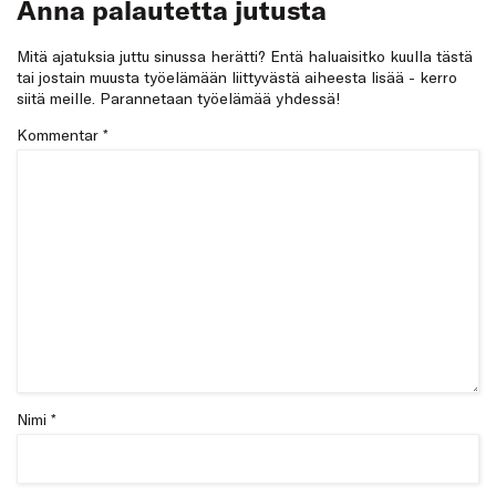
Anna palautetta jutusta
Mitä ajatuksia juttu sinussa herätti? Entä haluaisitko kuulla tästä
tai jostain muusta työelämään liittyvästä aiheesta lisää - kerro
siitä meille. Parannetaan työelämää yhdessä!
Kommentar
*
Nimi *