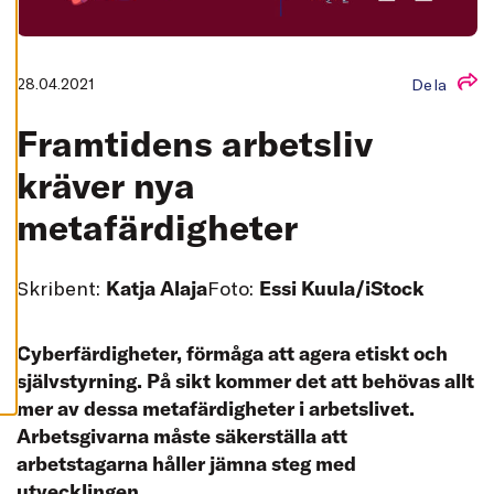
L
L
A
A
28.04.2021
Dela
C
C
E
Framtidens arbetsliv
P
T
E
kräver nya
R
A
metafärdigheter
A
L
L
A
C
Skribent:
Katja Alaja
Foto:
Essi Kuula/iStock
O
O
K
I
Cyberfärdigheter, förmåga att agera etiskt och
E
S
självstyrning. På sikt kommer det att behövas allt
mer av dessa metafärdigheter i arbetslivet.
Arbetsgivarna måste säkerställa att
arbetstagarna håller jämna steg med
utvecklingen.