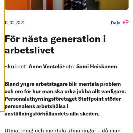
L
L
A
A
12.02.2021
Dela
C
C
E
För nästa generation i
P
T
E
arbetslivet
R
A
A
L
Skribent:
Anne Ventelä
Foto:
Sami Heiskanen
L
A
C
O
O
Bland yngre arbetstagare blir mentala problem
K
och oro för hur man ska orka jobba allt vanligare.
I
E
Personaluthyrningsföretaget Staffpoint stöder
S
personalens arbetshälsa i
anställningsförhållandets alla skeden.
U
tmattning och mentala utmaningar – då man