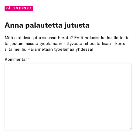
Categories:
PÅ SVENSKA
Anna palautetta jutusta
Mitä ajatuksia juttu sinussa herätti? Entä haluaisitko kuulla tästä
tai jostain muusta työelämään liittyvästä aiheesta lisää - kerro
siitä meille. Parannetaan työelämää yhdessä!
Kommentar
*