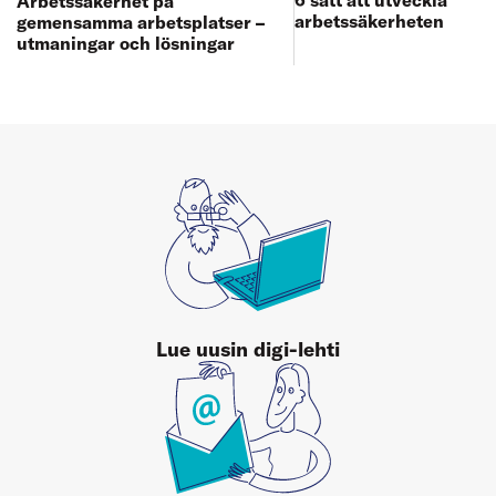
Arbetssäkerhet på
arbetssäkerheten
gemensamma arbetsplatser –
utmaningar och lösningar
Lue uusin digi-lehti