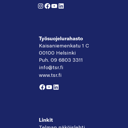
Instagram
Facebook
YouTube
LinkedIn
Työsuojelurahasto
Kaisaniemenkatu 1 C
00100 Helsinki
Puh. 09 6803 3311
info@tsr.fi
www.tsr.fi
Facebook
YouTube
LinkedIn
Linkit
Telman näköislehti