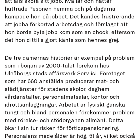
att alls sköta sitt jobb. Kvällar och nätter
huttrade Pesonen hemma och på dagarna
kämpade hon på jobbet. Det kändes frustrerande
att jobba förkortad arbetsdag och förslaget att
hon borde byta jobb kom som en chock, eftersom
det hon dittills gjort känts som hennes grej.
De tre damernas historier är exempel på problem
som i början av 2000-talet förekom hos
Uleåborgs stads affärsverk Serviisi. Företaget
som har 660 anställda producerar mat- och
städtjänster för stadens skolor, daghem,
vårdanstalter, personalmatsalar, kontor och
idrottsanläggningar. Arbetet är fysiskt ganska
tungt och bland personalen förekommer problem
med rörelse- och stödorganen allmänt. Detta
ökar i sin tur risken för förtidspensionering.
Personalens medelålder är hög, 51 år, vilket också