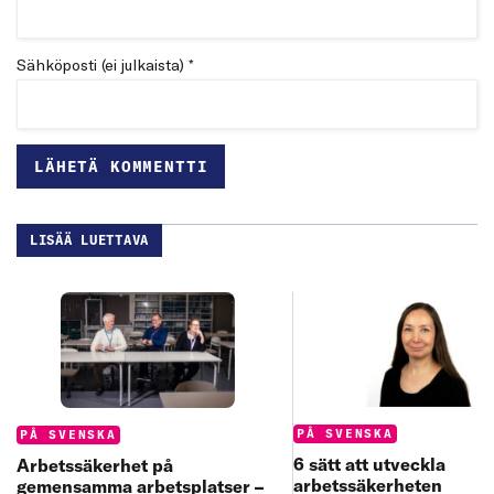
Sähköposti (ei julkaista) *
LISÄÄ LUETTAVA
Categories:
Categories:
PÅ SVENSKA
PÅ SVENSKA
6 sätt att utveckla
Arbetssäkerhet på
arbetssäkerheten
gemensamma arbetsplatser –