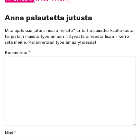
Categories:
Tags:
Anna palautetta jutusta
Mitä ajatuksia juttu sinussa herätti? Entä haluaisitko kuulla tästä
tai jostain muusta työelämään liittyvästä aiheesta lisää - kerro
siitä meille. Parannetaan työelämää yhdessä!
Kommentar
*
Nimi *