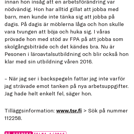
innan hon insåg att en arbetsförändring var
nödvändig. Hon har alltid gillat att jobba med
barn, men kunde inte tänka sig att jobba på
dagis. På dagis är möblerna låga och hon skulle
vara tvungen att böja och huka sig. I våras
prövade hon med stöd av FPA på att jobba som
skolgångsbiträde och det kändes bra. Nu är
Pesonen i läroavtalsutbildning och blir också hon
klar med sin utbildning våren 2016.
– När jag ser i backspegeln fattar jag inte varför
jag strävade emot tanken på nya arbetsuppgifter.
Jag hade helt enkelt fel, säger hon.
Tilläggsinformation:
www.tsr.fi
> Sök på nummer
112258.
PÅ SVENSKA
TELMA 1/2015