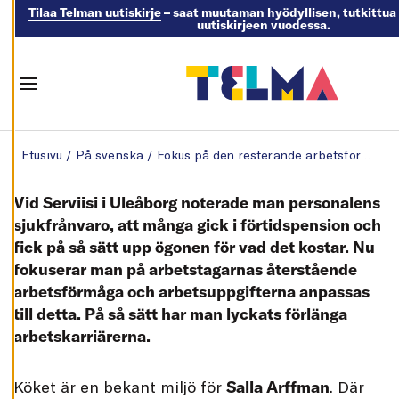
och kan ändra dem
Tilaa Telman uutiskirje
– saat muutaman hyödyllisen, tutkittua 
uutiskirjeen vuodessa.
när som helst. Läs
mer om våra
cookies.
Menu
R
E
Skip to content
D
Etusivu
/
På svenska
/
Fokus på den resterande arbetsförmågan
I
G
E
R
Vid Serviisi i Uleåborg noterade man personalens
A
C
sjukfrånvaro, att många gick i förtidspension och
O
fick på så sätt upp ögonen för vad det kostar. Nu
O
K
fokuserar man på arbetstagarnas återstående
I
E
arbetsförmåga och arbetsuppgifterna anpassas
S
till detta. På så sätt har man lyckats förlänga
A
arbetskarriärerna.
V
V
I
S
K
öket är en bekant miljö för
Salla Arffman
. Där
A
A