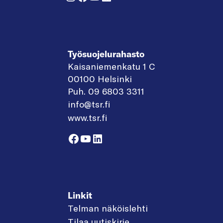
Työsuojelurahasto
Kaisaniemenkatu 1 C
00100 Helsinki
Puh. 09 6803 3311
info@tsr.fi
www.tsr.fi
Facebook
YouTube
LinkedIn
Linkit
Telman näköislehti
Tilaa uutiskirje