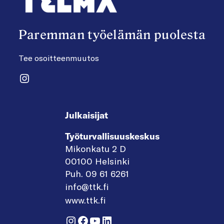
Paremman työelämän puolesta
Tee osoitteenmuutos
Instagram
Julkaisijat
Työturvallisuuskeskus
Mikonkatu 2 D
00100 Helsinki
Puh. 09 61 6261
info@ttk.fi
www.ttk.fi
Instagram
Facebook
YouTube
LinkedIn