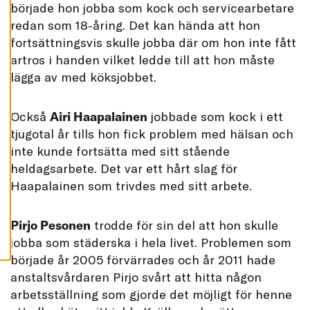
började hon jobba som kock och servicearbetare
L
L
redan som 18-åring. Det kan hända att hon
A
fortsättningsvis skulle jobba där om hon inte fått
A
artros i handen vilket ledde till att hon måste
C
C
lägga av med köksjobbet.
E
P
T
E
Också
Airi Haapalainen
jobbade som kock i ett
R
A
tjugotal år tills hon fick problem med hälsan och
A
L
inte kunde fortsätta med sitt stående
L
A
heldagsarbete. Det var ett hårt slag för
C
Haapalainen som trivdes med sitt arbete.
O
O
K
I
E
Pirjo Pesonen
trodde för sin del att hon skulle
S
jobba som städerska i hela livet. Problemen som
började år 2005 förvärrades och år 2011 hade
anstaltsvårdaren Pirjo svårt att hitta någon
arbetsställning som gjorde det möjligt för henne