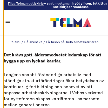
och kan ändra dem
Tilaa Telman uutiskirje
– saat muutaman hyödyllisen, tutkittua 
uutiskirjeen vuodessa.
när som helst. Läs
mer om våra
cookies.
Menu
R
E
Skip to content
D
Etusivu
/
På svenska
/
Få fason på hela arbetskarriären
I
G
E
R
Det krävs gott, åldersmedvetet ledarskap för att
A
C
bygga upp en lyckad karriär.
O
O
K
I
I
dagens snabbt föränderliga arbetsliv med
E
ständiga strukturförändringar ökar betydelsen av
S
kontinuerlig fortbildning och behovet av att
A
V
anpassa arbetsbeskrivningarna. I Vehos verkstad
V
I
för nyttofordon skapas karriärerna i samarbete
S
mellan generationerna.
A
A