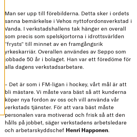
L
L
A
Man ser upp till förebilderna. Detta sker i ordets
sanna bemärkelse i Vehos nyttofordonsverkstad i
A
C
Vanda. I verkstadshallens tak hänger en overall
C
E
som precis som spelskjortorna i idrottsvärlden
P
T
”frysts” till minnet av en framgångsrik
E
yrkeskarriär. Overallen användes av Seppo som
R
A
jobbade 50 år i bolaget. Han var ett föredöme för
A
L
alla dagens verkstadsarbetare.
L
A
C
O
– Det är som i FM-ligan i hockey, vårt mål är att
O
K
bli mästare. Vi måste vara bäst så att kunderna
I
E
köper nya fordon av oss och vill använda vår
S
verkstads tjänster. För att vara bäst måste
personalen vara motiverad och frisk så att den
hålls på jobbet, säger verkstadens arbetsledare
och arbetarskyddschef
Henri Happonen
.