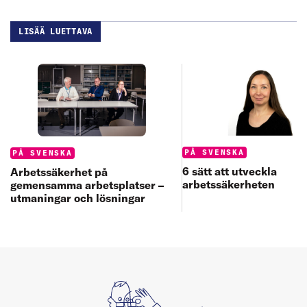
LISÄÄ LUETTAVA
Categories:
Categories:
PÅ SVENSKA
PÅ SVENSKA
6 sätt att utveckla
Arbetssäkerhet på
arbetssäkerheten
gemensamma arbetsplatser –
utmaningar och lösningar