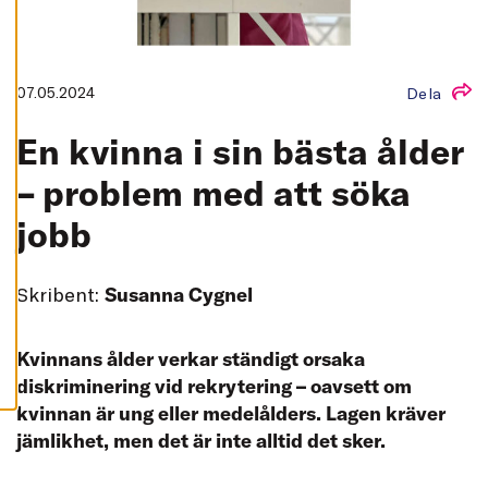
L
L
A
A
C
07.05.2024
Dela
C
E
P
En kvinna i sin bästa ålder
T
E
– problem med att söka
R
A
A
jobb
L
L
A
C
O
Skribent:
Susanna Cygnel
O
K
I
E
Kvinnans ålder verkar ständigt orsaka
S
diskriminering vid rekrytering – oavsett om
kvinnan är ung eller medelålders. Lagen kräver
jämlikhet, men det är inte alltid det sker.