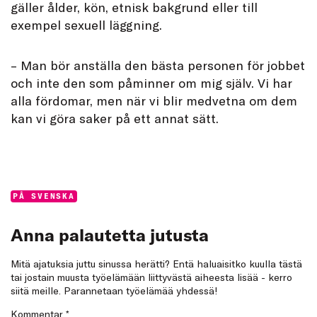
gäller ålder, kön, etnisk bakgrund eller till
exempel sexuell läggning.
– Man bör anställa den bästa personen för jobbet
och inte den som påminner om mig själv. Vi har
alla fördomar, men när vi blir medvetna om dem
kan vi göra saker på ett annat sätt.
Categories:
PÅ SVENSKA
Anna palautetta jutusta
Mitä ajatuksia juttu sinussa herätti? Entä haluaisitko kuulla tästä
tai jostain muusta työelämään liittyvästä aiheesta lisää - kerro
siitä meille. Parannetaan työelämää yhdessä!
Kommentar
*