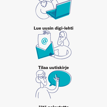
Lue uusin digi-lehti
Tilaa uutiskirje