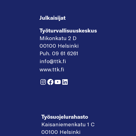
Julkaisijat
Työturvallisuuskeskus
Mikonkatu 2 D
00100 Helsinki
Puh. 09 61 6261
info@ttk.fi
www.ttk.fi
Instagram
Facebook
YouTube
LinkedIn
Työsuojelurahasto
Kaisaniemenkatu 1 C
00100 Helsinki