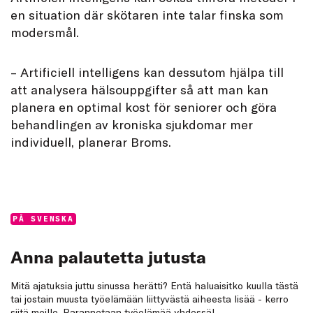
en situation där skötaren inte talar finska som
modersmål.
– Artificiell intelligens kan dessutom hjälpa till
att analysera hälsouppgifter så att man kan
planera en optimal kost för seniorer och göra
behandlingen av kroniska sjukdomar mer
individuell, planerar Broms.
Categories:
PÅ SVENSKA
Anna palautetta jutusta
Mitä ajatuksia juttu sinussa herätti? Entä haluaisitko kuulla tästä
tai jostain muusta työelämään liittyvästä aiheesta lisää - kerro
siitä meille. Parannetaan työelämää yhdessä!