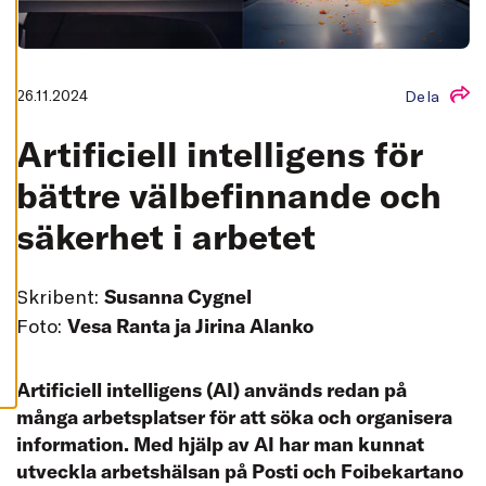
L
L
A
A
C
26.11.2024
Dela
C
E
P
Artificiell intelligens för
T
E
R
bättre välbefinnande och
A
A
säkerhet i arbetet
L
L
A
C
O
Skribent:
Susanna Cygnel
O
K
Foto:
Vesa Ranta ja Jirina Alanko
I
E
S
Artificiell intelligens (AI) används redan på
många arbetsplatser för att söka och organisera
information. Med hjälp av AI har man kunnat
utveckla arbetshälsan på Posti och Foibekartano