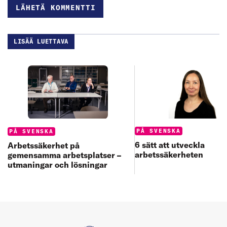
LISÄÄ LUETTAVA
Categories:
Categories:
PÅ SVENSKA
PÅ SVENSKA
6 sätt att utveckla
Arbetssäkerhet på
arbetssäkerheten
gemensamma arbetsplatser –
utmaningar och lösningar