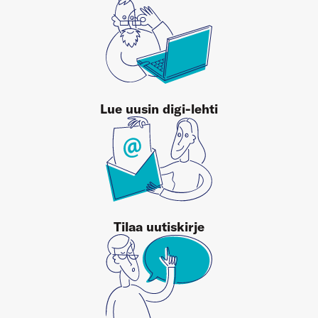
Lue uusin digi-lehti
Tilaa uutiskirje