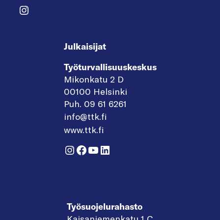
Instagram
Julkaisijat
Työturvallisuuskeskus
Mikonkatu 2 D
00100 Helsinki
Puh. 09 61 6261
info@ttk.fi
www.ttk.fi
Instagram
Facebook
YouTube
LinkedIn
Työsuojelurahasto
Kaisaniemenkatu 1 C