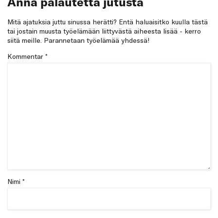
Anna palautetta jutusta
Mitä ajatuksia juttu sinussa herätti? Entä haluaisitko kuulla tästä
tai jostain muusta työelämään liittyvästä aiheesta lisää - kerro
siitä meille. Parannetaan työelämää yhdessä!
Kommentar
*
Nimi *