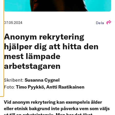
L
L
A
A
C
07.05.2024
Dela
C
E
P
Anonym rekrytering
T
E
R
hjälper dig att hitta den
A
A
mest lämpade
L
L
A
arbetstagaren
C
O
O
K
I
Skribent:
Susanna Cygnel
E
S
Foto:
Timo Pyykkö, Antti Raatikainen
Vid anonym rekrytering kan exempelvis ålder
eller etnisk bakgrund inte påverka vem som väljs
ut till en arbetsintervju. Men har det ökat