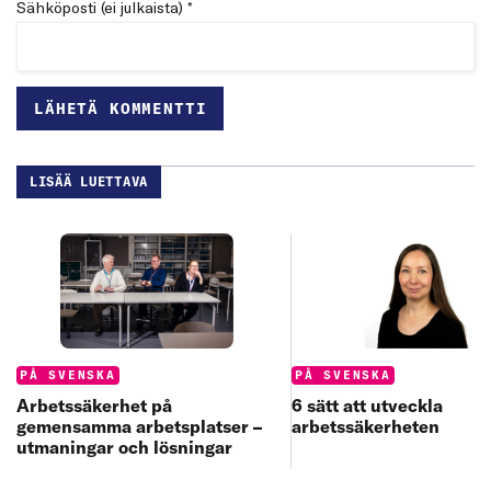
Sähköposti (ei julkaista) *
LISÄÄ LUETTAVA
Categories:
Categories:
PÅ SVENSKA
PÅ SVENSKA
6 sätt att utveckla
Arbetssäkerhet på
arbetssäkerheten
gemensamma arbetsplatser –
utmaningar och lösningar