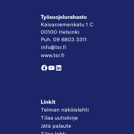
Työsuojelurahasto
Kaisaniemenkatu 1 C
00100 Helsinki
Puh. 09 6803 3311
info@tsr.fi
www.tsr.fi
Facebook
YouTube
LinkedIn
Linkit
Telman näköislehti
Tilaa uutiskirje
Jätä palaute
Tilaa lehti