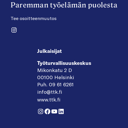
Paremman työelämän puolesta
Tee osoitteenmuutos
Instagram
Julkaisijat
Työturvallisuuskeskus
Mikonkatu 2 D
00100 Helsinki
Puh. 09 61 6261
info@ttk.fi
www.ttk.fi
Instagram
Facebook
YouTube
LinkedIn