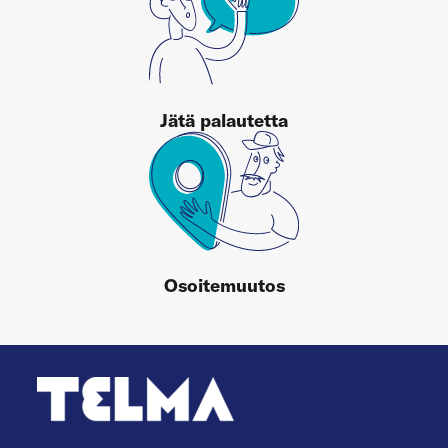
Jätä palautetta
Osoitemuutos