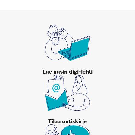
Lue uusin digi-lehti
Tilaa uutiskirje