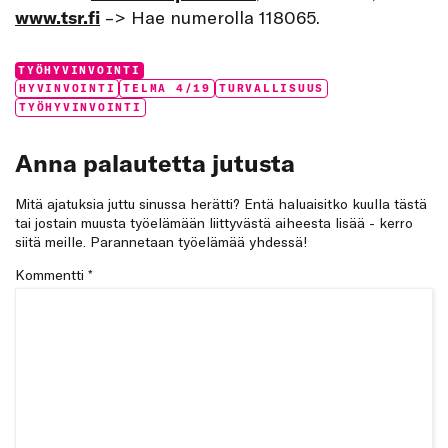
www.tsr.fi
–> Hae numerolla 118065.
Categories:
TYÖHYVINVOINTI
Tags:
HYVINVOINTI
TELMA 4/19
TURVALLISUUS
TYÖHYVINVOINTI
Anna palautetta jutusta
Mitä ajatuksia juttu sinussa herätti? Entä haluaisitko kuulla tästä
tai jostain muusta työelämään liittyvästä aiheesta lisää - kerro
siitä meille. Parannetaan työelämää yhdessä!
Kommentti
*