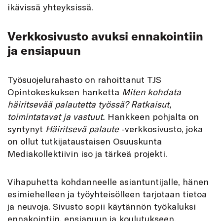
ikävissä yhteyksissä.
Verkkosivusto avuksi ennakointiin
ja ensiapuun
Työsuojelurahasto on rahoittanut TJS
Opintokeskuksen hanketta
Miten kohdata
häiritsevää palautetta työssä? Ratkaisut,
toimintatavat ja vastuut.
Hankkeen pohjalta on
syntynyt
Häiritsevä palaute
-verkkosivusto, joka
on ollut tutkijataustaisen Osuuskunta
Mediakollektiivin iso ja tärkeä projekti.
Vihapuhetta kohdanneelle asiantuntijalle, hänen
esimiehelleen ja työyhteisölleen tarjotaan tietoa
ja neuvoja. Sivusto sopii käytännön työkaluksi
ennakointiin, ensiapuun ja koulutukseen.