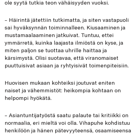
ole syytä tutkia teon vähäisyyden vuoksi.
– Häirintä jätettiin tutkimatta, ja siten vastapuoli
sai hyväksynnän toiminnalleen. Kiusaaminen ja
mustamaalaaminen jatkuivat. Tuntuu, ettei
ymmärretä, kuinka laajasta ilmiöstä on kyse, ja
miten paljon se tuottaa uhrille haittaa ja
kärsimystä. Olisi suotavaa, että viranomaiset
puuttuisivat asiaan ja ryhtyisivät toimenpiteisiin.
Huovisen mukaan kohteiksi joutuvat eniten
naiset ja vähemmistöt: heikompia kohtaan on
helpompi hyökätä.
– Asiantuntijatyöstä saatu palaute tai kritiikki on
normaalia, eri mieltä voi olla. Vihapuhe kohdistuu
henkilöön ja hänen pätevyyteensä, osaamiseensa