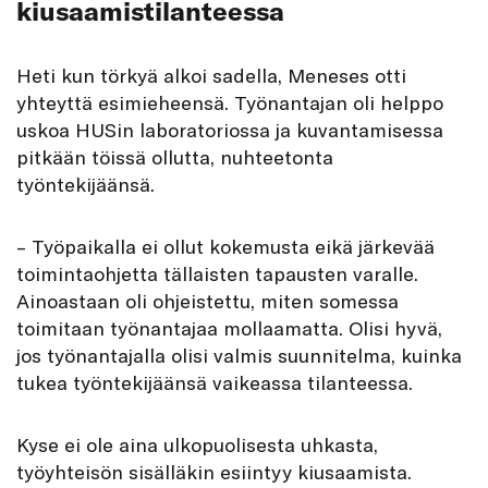
kiusaamistilanteessa
Heti kun törkyä alkoi sadella, Meneses otti
yhteyttä esimieheensä. Työnantajan oli helppo
uskoa HUSin laboratoriossa ja kuvantamisessa
pitkään töissä ollutta, nuhteetonta
työntekijäänsä.
– Työpaikalla ei ollut kokemusta eikä järkevää
toimintaohjetta tällaisten tapausten varalle.
Ainoastaan oli ohjeistettu, miten somessa
toimitaan työnantajaa mollaamatta. Olisi hyvä,
jos työnantajalla olisi valmis suunnitelma, kuinka
tukea työntekijäänsä vaikeassa tilanteessa.
Kyse ei ole aina ulkopuolisesta uhkasta,
työyhteisön sisälläkin esiintyy kiusaamista.