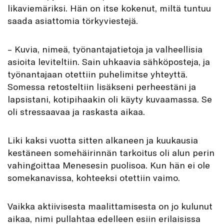
likaviemäriksi. Hän on itse kokenut, miltä tuntuu
saada asiattomia törkyviestejä.
– Kuvia, nimeä, työnantajatietoja ja valheellisia
asioita leviteltiin. Sain uhkaavia sähköposteja, ja
työnantajaan otettiin puhelimitse yhteyttä.
Somessa retosteltiin lisäkseni perheestäni ja
lapsistani, kotipihaakin oli käyty kuvaamassa. Se
oli stressaavaa ja raskasta aikaa.
Liki kaksi vuotta sitten alkaneen ja kuukausia
kestäneen somehäirinnän tarkoitus oli alun perin
vahingoittaa Menesesin puolisoa. Kun hän ei ole
somekanavissa, kohteeksi otettiin vaimo.
Vaikka aktiivisesta maalittamisesta on jo kulunut
aikaa, nimi pullahtaa edelleen esiin erilaisissa