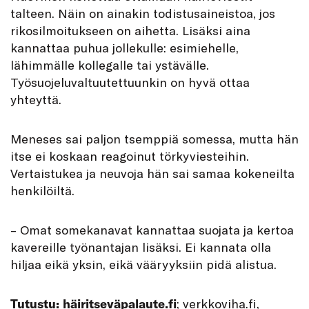
talteen. Näin on ainakin todistusaineistoa, jos
rikosilmoitukseen on aihetta. Lisäksi aina
kannattaa puhua jollekulle: esimiehelle,
lähimmälle kollegalle tai ystävälle.
Työsuojeluvaltuutettuunkin on hyvä ottaa
yhteyttä.
Meneses sai paljon tsemppiä somessa, mutta hän
itse ei koskaan reagoinut törkyviesteihin.
Vertaistukea ja neuvoja hän sai samaa kokeneilta
henkilöiltä.
– Omat somekanavat kannattaa suojata ja kertoa
kavereille työnantajan lisäksi. Ei kannata olla
hiljaa eikä yksin, eikä vääryyksiin pidä alistua.
Tutustu:
häiritseväpalaute.fi
; verkkoviha.fi,