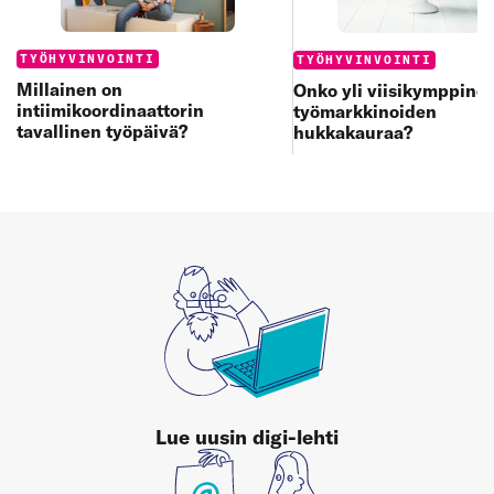
Categories:
Categories:
TYÖHYVINVOINTI
TYÖHYVINVOINTI
Millainen on
Onko yli viisikymppine
intiimikoordinaattorin
työmarkkinoiden
tavallinen työpäivä?
hukkakauraa?
Lue uusin digi-lehti