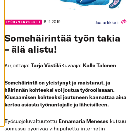
K
A
I
K
K
18.11.2019
Jaa artikkeli
TYÖHYVINVOINTI
I
H
Some­häirin­tää työn takia
Y
V
Ä
– älä alistu!
K
S
Y
K
Kirjoittaja:
Tarja Västilä
Kuvaaja:
Kalle Talonen
A
I
K
K
I
Somehäirintä on yleistynyt ja raaistunut, ja
E
häirinnän kohteeksi voi joutua työroolissaan.
V
Ä
Kiusaamisen kohteeksi joutuneen kannattaa aina
S
T
kertoa asiasta työnantajalle ja läheisilleen.
E
E
T
T
yösuojeluvaltuutettu
Ennamaria Meneses
kutsuu
somessa pyörivää vihapuhetta internetin