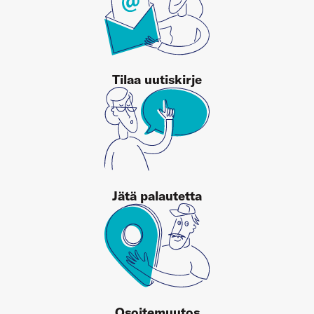
Tilaa uutiskirje
Jätä palautetta
Osoitemuutos