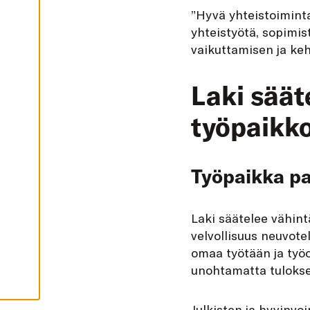
I
”Hyvä yhteistoimint
K
K
yhteistyötä, sopimis
I
vaikuttamisen ja keh
H
Y
V
Laki säät
Ä
K
S
Y
työpaikko
K
A
I
K
K
Työpaikka p
I
E
V
Ä
S
Laki säätelee vähin
T
E
velvollisuus neuvotel
E
T
omaa työtään ja työ
unohtamatta tuloksel
Julkisten ja hyvinvo