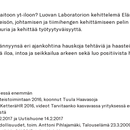
aitoon yt-iloon? Luovan Laboratorion kehittelemä Elä
isön, johtamisen ja tiimihengen kehittämiseen pelin 
uria ja kehittää työtyytyväisyyttä.
ännyynsä eri ajankohtina hauskoja tehtäviä ja haasteit
sää iloa, intoa ja seikkailua arkeen sekä luo positiivist
hdessä enemmän
teistoimintaan 2016, koonnut Tuula Haavasoja
KetteräHR 2016
, videot
Tarvitaanko kasvavassa yrityksessä e
stä
2.2017
ja
Uutishuone 14.2.2017
dollisuudet
, toim. Anttoni Pihlajamäki, Talouselämä 23.3.200