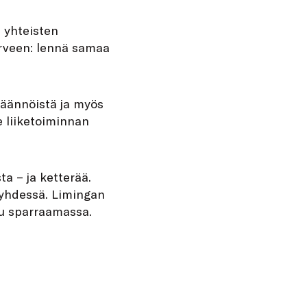
 yhteisten
parveen: lennä samaa
säännöistä ja myös
 liiketoiminnan
ta − ja ketterää.
 yhdessä. Limingan
ku sparraamassa.