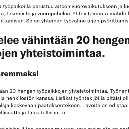
a työpaikoilla perustuu aitoon vuorovaikutukseen ja l
ta, tekemistä ja vuoropuhelua. Yhteistoiminta mahdoll
ittämisen. Se on yhteinen työväline arjen pyörittämis
elee vähintään 20 henge
jen yhteistoimintaa.
aremmaksi
tään 20 hengen työpaikkojen yhteistoimintaa. Työnant
la henkilöstön kanssa. Lisäksi työntekijöillä pitäisi o
oloja koskevaan päätöksentekoon. Tavoite on edistää 
lisuutta ja taloudellisuutta.
intialojen liiton oppaan mukaan yhteistoiminta on pa