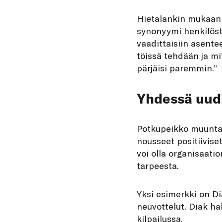
Hietalankin mukaan 
synonyymi henkilöstö
vaadittaisiin asente
töissä tehdään ja mi
pärjäisi paremmin.”
Yhdessä uud
Potkupeikko muuntaut
nousseet positiiviset
voi olla organisaati
tarpeesta.
Yksi esimerkki on Di
neuvottelut. Diak ha
kilpailussa.