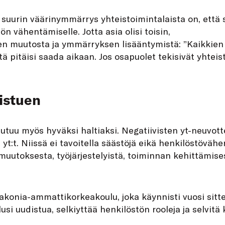
suurin väärinymmärrys yhteistoimintalaista on, että 
n vähentämiselle. Jotta asia olisi toisin,
en muutosta ja ymmärryksen lisääntymistä: ”Kaikkien t
tä pitäisi saada aikaan. Jos osapuolet tekisivät yhtei
istuen
uu myös hyväksi haltiaksi. Negatiivisten yt-neuvotte
 yt:t. Niissä ei tavoitella säästöjä eikä henkilöstöväh
omuutoksesta, työjärjestelyistä, toiminnan kehittämise
akonia-ammattikorkeakoulu, joka käynnisti vuosi sitten
lusi uudistua, selkiyttää henkilöstön rooleja ja selvit