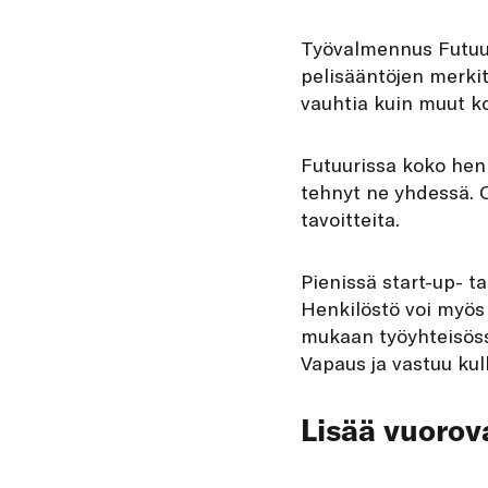
Työvalmennus Futuur
pelisääntöjen merkit
vauhtia kuin muut k
Futuurissa koko henk
tehnyt ne yhdessä. 
tavoitteita.
Pienissä start-up- ta
Henkilöstö voi myös 
mukaan työyhteisöss
Vapaus ja vastuu kul
Lisää vuorov