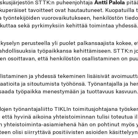
skusjärjestön STTK:n puheenjohtaja
Antti Palola
pitää
lkuperäiset tavoitteet ovat hautautuneet. Kuopatuilla t
ja työntekijöiden vuorovaikutukseen, henkilöstön tiedo
ikuttaa sekä pyrkimyksiin kehittää toimintaa yhdessä.
yselyn perusteella yli puolet palkansaajista kokee, et
ahdollisuuksia työpaikkansa kehittämiseen. STTK:n j
en osoittavan, että henkilöstön osallistaminen on puut
istaminen ja yhdessä tekeminen lisäisivät avoimuutta
atioita ja sitoutumista työhönsä. Työnantajalla ja henk
saada työpaikka menestymään ja tuottavuus kasvuun.
alojen työnantajaliitto TIKLIn toimitusjohtajana työsk
että hyvinä aikoina yhteistoiminnan tulisi toteutua il
n yhteistoiminta-asiamiehenä hän on pohtinut myös y
een olisi siirryttävä positiivisten asioiden käsittelyyn