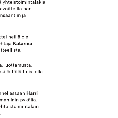
 yhteistoimintalakia
avoitteilla hän
nsaantiin ja
tei heillä ole
ohtaja
Katarina
teellista.
, luottamusta,
ilöstöllä tulisi olla
ennellessään
Harri
man lain pykäliä.
hteistoimintalain
.