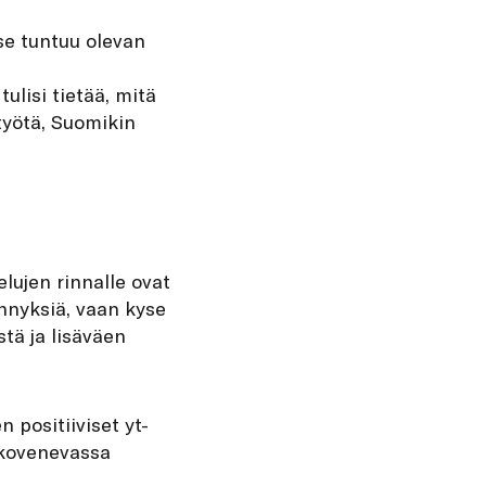
se tuntuu olevan
ulisi tietää, mitä
styötä, Suomikin
lujen rinnalle ovat
ennyksiä, vaan kyse
stä ja lisäväen
 positiiviset yt-
ä kovenevassa