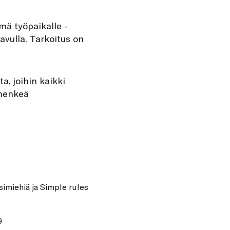
mä työpaikalle -
avulla. Tarkoitus on
a, joihin kaikki
a henkeä
simiehiä
ja
Simple rules
9