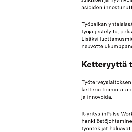
asioiden innostunut
Työpaikan yhteisissä
työjärjestelyitä, pel
Lisäksi luottamusmie
neuvottelukumppanein
Ketteryyttä t
Työterveyslaitoksen
ketteriä toimintatap
ja innovoida.
It-yritys inPulse Wo
henkilöstöjohtamine
työntekijät haluavat