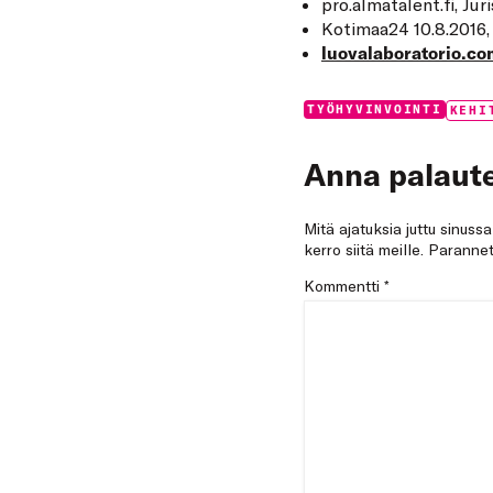
pro.almatalent.fi
, Jur
Kotimaa24
10.8.2016,
luovalaboratorio.co
Categories:
Tags:
TYÖHYVINVOINTI
KEHI
Anna palaute
Mitä ajatuksia juttu sinuss
kerro siitä meille. Paran
Kommentti
*