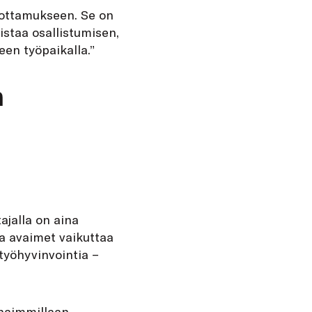
uottamukseen. Se on
istaa osallistumisen,
een työpaikalla.”
n
ajalla on aina
lla avaimet vaikuttaa
työhyvinvointia −
rhaimmillaan