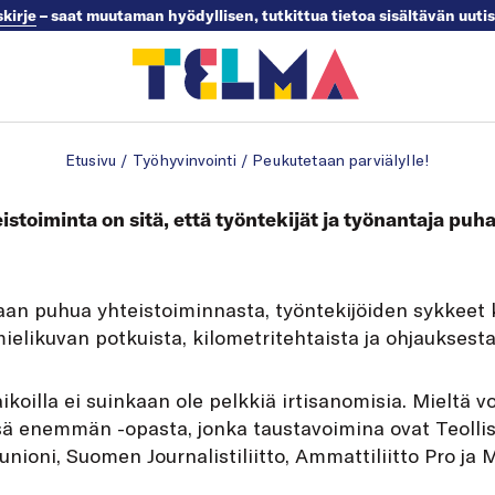
skirje
– saat muutaman hyödyllisen, tutkittua tietoa sisältävän uuti
Etusivu
/
Työhyvinvointi
/
Peukutetaan parviälylle!
stoiminta on sitä, että työntekijät ja työnantaja puh
taan puhua yhteistoiminnasta, työntekijöiden sykkeet 
ielikuvan potkuista, kilometritehtaista ja ohjauksesta
koilla ei suinkaan ole pelkkiä irtisanomisia. Mieltä v
sä enemmän -opasta, jonka taustavoimina ovat Teolli
nioni, Suomen Journalistiliitto, Ammattiliitto Pro ja M