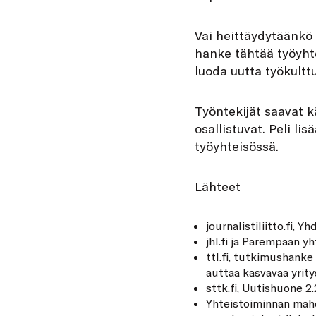
Vai heittäydytäänkö 
hanke tähtää työyhte
luoda uutta työkulttu
Työntekijät saavat k
osallistuvat. Peli li
työyhteisössä.
Lähteet
journalistiliitto.fi
, Y
jhl.fi
ja Parempaan yh
ttl.fi
,
tutkimushanke 
auttaa kasvavaa yrity
sttk.fi,
Uutishuone 2.
Yhteistoiminnan mah