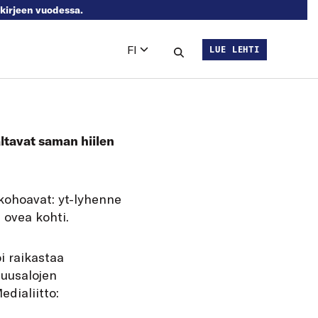
skirjeen vuodessa.
FI
LUE LEHTI
Languages
Hae sivustolta
altavat saman hiilen
kohoavat: yt-lyhenne
 ovea kohti.
oi raikastaa
suusalojen
edialiitto: