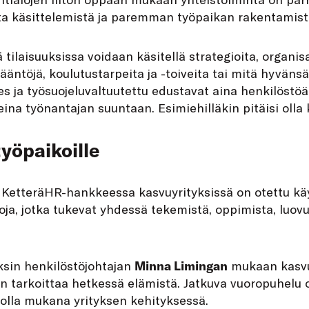
ta käsittelemistä ja paremman työpaikan rakentamist
 tilaisuuksissa voidaan käsitellä strategioita, organi
isääntöjä, koulutustarpeita ja -toiveita tai mitä hyvänsä
s ja työsuojeluvaltuutettu edustavat aina henkilöstöä
a työnantajan suuntaan. Esimiehilläkin pitäisi olla 
yöpaikoille
 KetteräHR-hankkeessa kasvuyrityksissä on otettu käy
oja, jotka tukevat yhdessä tekemistä, oppimista, luovu
rksin henkilöstöjohtajan
Minna Limingan
mukaan kasvuy
n tarkoittaa hetkessä elämistä. Jatkuva vuoropuhelu 
 olla mukana yrityksen kehityksessä.