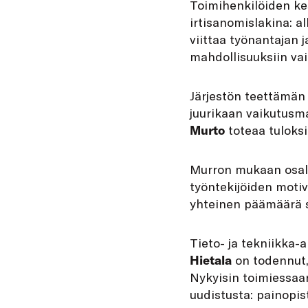
Toimihenkilöiden ke
irtisanomislakina: a
viittaa työnantajan 
mahdollisuuksiin va
Järjestön teettämän k
juurikaan vaikutusm
Murto
toteaa tuloksi
Murron mukaan osall
työntekijöiden motiva
yhteinen päämäärä 
Tieto- ja tekniikka-
Hietala
on todennut, 
Nykyisin toimiessaa
uudistusta: painopist