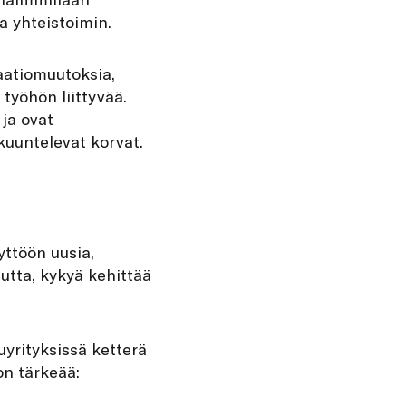
a yhteistoimin.
saatiomuutoksia,
 työhön liittyvää.
 ja ovat
kuuntelevat korvat.
ttöön uusia,
utta, kykyä kehittää
rityksissä ketterä
on tärkeää: