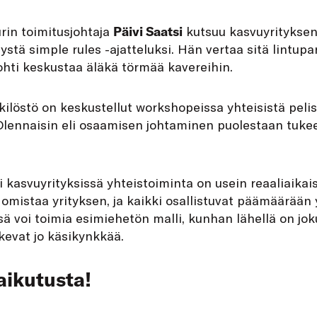
in toimitusjohtaja
Päivi Saatsi
kutsuu kasvuyrityksen
ystä simple rules -ajatteluksi. Hän vertaa sitä lintu
ohti keskustaa äläkä törmää kavereihin.
ilöstö on keskustellut workshopeissa yhteisistä peli
Olennaisin eli osaamisen johtaminen puolestaan tukee
i kasvuyrityksissä yhteistoiminta on usein reaaliaikais
omistaa yrityksen, ja kaikki osallistuvat päämäärään
ä voi toimia esimiehetön malli, kunhan lähellä on jo
kevat jo käsikynkkää.
aikutusta!