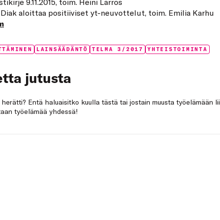
istikirje 9.11.2015, toim. Heini Larros
 Diak aloittaa positiiviset yt-neuvottelut, toim. Emilia Karhu
m
TTÄMINEN
LAINSÄÄDÄNTÖ
TELMA 3/2017
YHTEISTOIMINTA
tta jutusta
a herätti? Entä haluaisitko kuulla tästä tai jostain muusta työelämään li
netaan työelämää yhdessä!