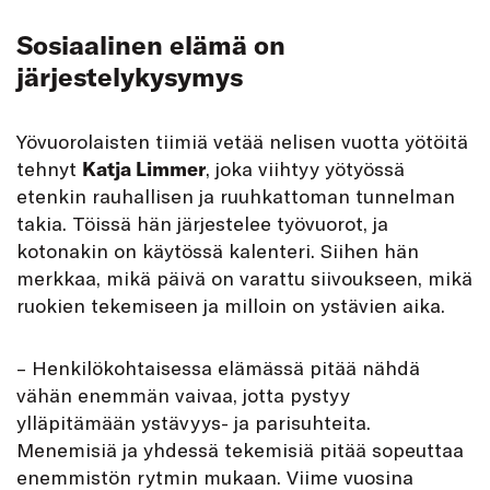
Sosiaalinen elämä on
järjestelykysymys
Yövuorolaisten tiimiä vetää nelisen vuotta yötöitä
tehnyt
Katja Limmer
, joka viihtyy yötyössä
etenkin rauhallisen ja ruuhkattoman tunnelman
takia. Töissä hän järjestelee työvuorot, ja
kotonakin on käytössä kalenteri. Siihen hän
merkkaa, mikä päivä on varattu siivoukseen, mikä
ruokien tekemiseen ja milloin on ystävien aika.
– Henkilökohtaisessa elämässä pitää nähdä
vähän enemmän vaivaa, jotta pystyy
ylläpitämään ystävyys- ja parisuhteita.
Menemisiä ja yhdessä tekemisiä pitää sopeuttaa
enemmistön rytmin mukaan. Viime vuosina