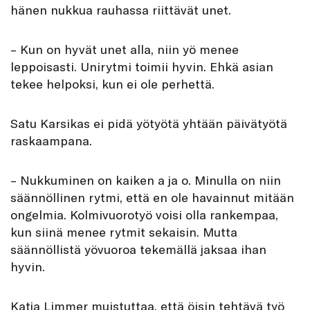
hänen nukkua rauhassa riittävät unet.
– Kun on hyvät unet alla, niin yö menee
leppoisasti. Unirytmi toimii hyvin. Ehkä asian
tekee helpoksi, kun ei ole perhettä.
Satu Karsikas ei pidä yötyötä yhtään päivätyötä
raskaampana.
– Nukkuminen on kaiken a ja o. Minulla on niin
säännöllinen rytmi, että en ole havainnut mitään
ongelmia. Kolmivuorotyö voisi olla rankempaa,
kun siinä menee rytmit sekaisin. Mutta
säännöllistä yövuoroa tekemällä jaksaa ihan
hyvin.
Katja Limmer muistuttaa, että öisin tehtävä työ