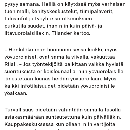
pysyy samana. Heillä on käytössä myös varhaisen
tuen malli, kehityskeskustelut, tiimipalaverit,
tulosinfot ja työyhteisötutkimuksien
purkutilaisuudet, ihan niin kuin päivä- ja
iltavuorolaisillakin, Tilander kertoo.
– Henkilökunnan huomioimisessa kaikki, myös
yövuorolaiset, ovat samalla viivalla, vakuuttaa
Riiali. – Jos työntekijöitä palkitaan vaikka hyvistä
suorituksista erikoislounaalla, niin yövuorolaisille
järjestetään lounas heidän yövuorollaan. Myös
kaikki infotilaisuudet pidetään yövuorolaisille
yöaikaan.
Turvallisuus pidetään vähintään samalla tasolla
asiakasmäärään suhteutettuna kuin päivälläkin.
Kauppakeskuksessa kun ollaan, niin vartijoita