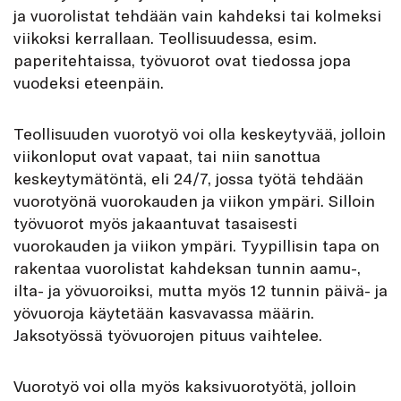
ja vuorolistat tehdään vain kahdeksi tai kolmeksi
viikoksi kerrallaan. Teollisuudessa, esim.
paperitehtaissa, työvuorot ovat tiedossa jopa
vuodeksi eteenpäin.
Teollisuuden vuorotyö voi olla keskeytyvää, jolloin
viikonloput ovat vapaat, tai niin sanottua
keskeytymätöntä, eli 24/7, jossa työtä tehdään
vuorotyönä vuorokauden ja viikon ympäri. Silloin
työvuorot myös jakaantuvat tasaisesti
vuorokauden ja viikon ympäri. Tyypillisin tapa on
rakentaa vuorolistat kahdeksan tunnin aamu-,
ilta- ja yövuoroiksi, mutta myös 12 tunnin päivä- ja
yövuoroja käytetään kasvavassa määrin.
Jaksotyössä työvuorojen pituus vaihtelee.
Vuorotyö voi olla myös kaksivuorotyötä, jolloin