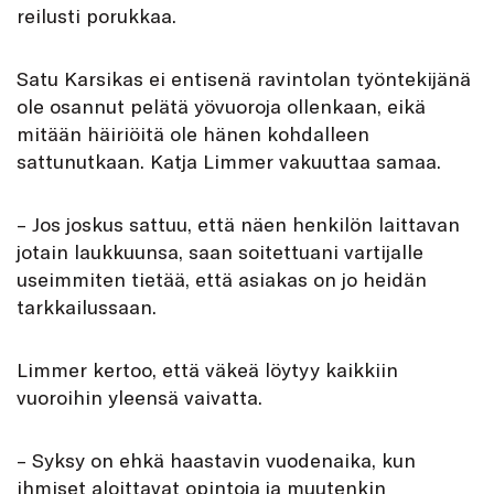
reilusti porukkaa.
Satu Karsikas ei entisenä ravintolan työntekijänä
ole osannut pelätä yövuoroja ollenkaan, eikä
mitään häiriöitä ole hänen kohdalleen
sattunutkaan. Katja Limmer vakuuttaa samaa.
– Jos joskus sattuu, että näen henkilön laittavan
jotain laukkuunsa, saan soitettuani vartijalle
useimmiten tietää, että asiakas on jo heidän
tarkkailussaan.
Limmer kertoo, että väkeä löytyy kaikkiin
vuoroihin yleensä vaivatta.
– Syksy on ehkä haastavin vuodenaika, kun
ihmiset aloittavat opintoja ja muutenkin