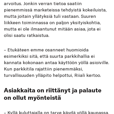
arvoitus. Jonkin verran tietoa saatiin
pienemmissä marketeissa tehdyistä kokeiluista,
mutta joitain yllätyksiä tuli vastaan. Suuren
liikkeen toiminnassa on paljon yksityiskohtia,
mutta ei ole ilmaantunut mitään asiaa, jota ei
olisi saatu ratkaistua.
– Etukäteen emme osanneet huomioida
esimerkiksi sitä, että suurta parkkihallia ei
kannata kokonaan antaa käyttöön yöllä asioiville.
Kun parkkitila rajattiin pienemmäksi,
turvallisuuden ylläpito helpottui, Riiali kertoo.
Asiakkaita on riittänyt ja palaute
on ollut myönteistä
– Kyllä kuluttajalla on tarve käydä yöllä kaupassa.