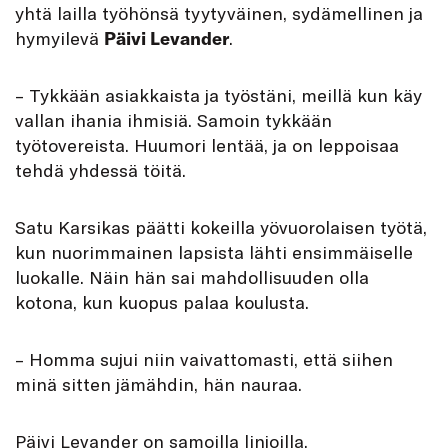
yhtä lailla työhönsä tyytyväinen, sydämellinen ja
hymyilevä
Päivi Levander
.
– Tykkään asiakkaista ja työstäni, meillä kun käy
vallan ihania ihmisiä. Samoin tykkään
työtovereista. Huumori lentää, ja on leppoisaa
tehdä yhdessä töitä.
Satu Karsikas päätti kokeilla yövuorolaisen työtä,
kun nuorimmainen lapsista lähti ensimmäiselle
luokalle. Näin hän sai mahdollisuuden olla
kotona, kun kuopus palaa koulusta.
– Homma sujui niin vaivattomasti, että siihen
minä sitten jämähdin, hän nauraa.
Päivi Levander on samoilla linjoilla.