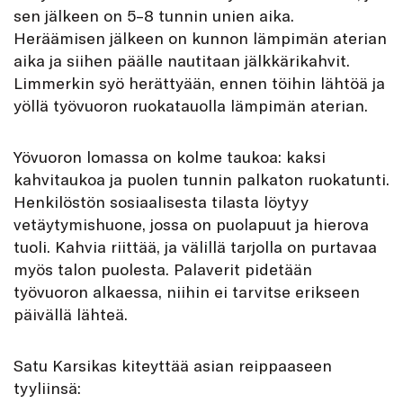
sen jälkeen on 5–8 tunnin unien aika.
Heräämisen jälkeen on kunnon lämpimän aterian
aika ja siihen päälle nautitaan jälkkärikahvit.
Limmerkin syö herättyään, ennen töihin lähtöä ja
yöllä työvuoron ruokatauolla lämpimän aterian.
Yövuoron lomassa on kolme taukoa: kaksi
kahvitaukoa ja puolen tunnin palkaton ruokatunti.
Henkilöstön sosiaalisesta tilasta löytyy
vetäytymishuone, jossa on puolapuut ja hierova
tuoli. Kahvia riittää, ja välillä tarjolla on purtavaa
myös talon puolesta. Palaverit pidetään
työvuoron alkaessa, niihin ei tarvitse erikseen
päivällä lähteä.
Satu Karsikas kiteyttää asian reippaaseen
tyyliinsä: