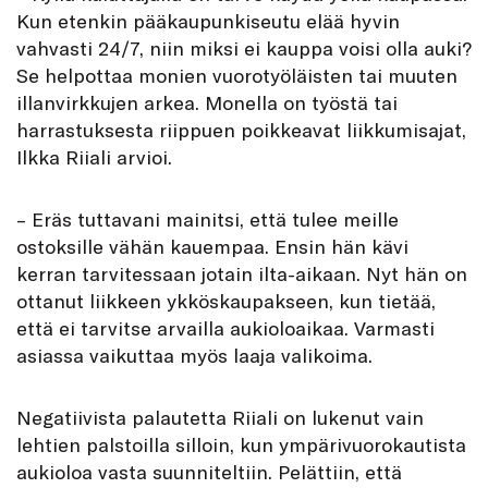
Kun etenkin pääkaupunkiseutu elää hyvin
vahvasti 24/7, niin miksi ei kauppa voisi olla auki?
Se helpottaa monien vuorotyöläisten tai muuten
illanvirkkujen arkea. Monella on työstä tai
harrastuksesta riippuen poikkeavat liikkumisajat,
Ilkka Riiali arvioi.
– Eräs tuttavani mainitsi, että tulee meille
ostoksille vähän kauempaa. Ensin hän kävi
kerran tarvitessaan jotain ilta-aikaan. Nyt hän on
ottanut liikkeen ykköskaupakseen, kun tietää,
että ei tarvitse arvailla aukioloaikaa. Varmasti
asiassa vaikuttaa myös laaja valikoima.
Negatiivista palautetta Riiali on lukenut vain
lehtien palstoilla silloin, kun ympärivuorokautista
aukioloa vasta suunniteltiin. Pelättiin, että