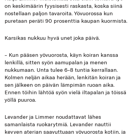
on keskimäärin fyysisesti raskasta, koska siinä
nostellaan paljon tavaroita. Yövuorossa kun
puretaan peräti 90 prosenttia kaupan kuormista.
Karsikas nukkuu hyvä unet joka päivä.
– Kun pääsen yövuorosta, käyn koiran kanssa
lenkillä, sitten syön aamupalan ja menen
nukkumaan. Unta tulee 6–8 tuntia kerrallaan.
Kolmen neljän aikaa herään, lenkitän koiran ja
sen jälkeen on päivän lämpimän ruoan aika.
Ennen töihin lähtöä syön vielä iltapalan ja töissä
yöllä puuroa.
Levander ja Limmer noudattavat lähes
samanlaista ruokarytmiä. Levander nauttii
kevyen aterian saavuttuaan yövuorosta kotiin, ja