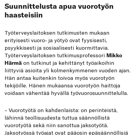
Suunnittelusta apua vuorotyön
haasteisiin
Työterveyslaitoksen tutkimusten mukaan
erityisesti vuoro- ja yötyö ovat fyysisesti,
psyykkisesti ja sosiaalisesti kuormittavia.
Työterveyslaitoksen tutkimusprofessori
Mikko
Härmä
on tutkinut ja kehittänyt työaikoihin
liittyviä asioita yli kolmenkymmenen vuoden ajan.
Hän antaa kuitenkin toivoa myös vuorotyön
tekijöille. Hänen mukaansa vuorotyön haittoja
voidaan vähentää hyvällä työvuorosuunnittelulla.
– Vuorotyötä on kahdenlaista: on perinteistä,
lähinnä teollisuudesta tuttua säännöllistä
vuorotyötä sekä niin sanottua jaksotyötä.
Jaksotyössä työajat ovat pääosin epäsäännöllisiä