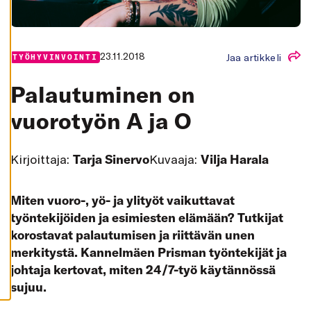
K
A
I
K
K
23.11.2018
I
Jaa artikkeli
TYÖHYVINVOINTI
H
Y
Palautuminen on
V
Ä
vuorotyön A ja O
K
S
Y
K
A
Kirjoittaja:
Tarja Sinervo
Kuvaaja:
Vilja Harala
I
K
K
I
Miten vuoro-, yö- ja ylityöt vaikuttavat
E
V
työntekijöiden ja esimiesten elämään? Tutkijat
Ä
S
korostavat palautumisen ja riittävän unen
T
merkitystä. Kannelmäen Prisman työntekijät ja
E
E
johtaja kertovat, miten 24/7-työ käytännössä
T
sujuu.