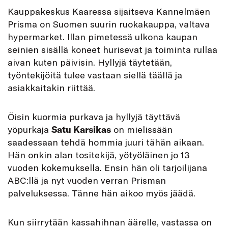
K
auppakeskus Kaaressa sijaitseva Kannelmäen
Prisma on Suomen suurin ruokakauppa, valtava
hypermarket. Illan pimetessä ulkona kaupan
seinien sisällä koneet hurisevat ja toiminta rullaa
aivan kuten päivisin. Hyllyjä täytetään,
työntekijöitä tulee vastaan siellä täällä ja
asiakkaitakin riittää.
Öisin kuormia purkava ja hyllyjä täyttävä
yöpurkaja
Satu Karsikas
on mielissään
saadessaan tehdä hommia juuri tähän aikaan.
Hän onkin alan tositekijä, yötyöläinen jo 13
vuoden kokemuksella. Ensin hän oli tarjoilijana
ABC:llä ja nyt vuoden verran Prisman
palveluksessa. Tänne hän aikoo myös jäädä.
Kun siirrytään kassahihnan äärelle, vastassa on