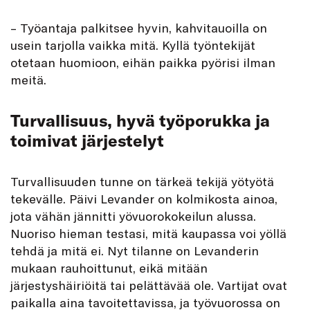
– Työantaja palkitsee hyvin, kahvitauoilla on
usein tarjolla vaikka mitä. Kyllä työntekijät
otetaan huomioon, eihän paikka pyörisi ilman
meitä.
Turvallisuus, hyvä työporukka ja
toimivat järjestelyt
Turvallisuuden tunne on tärkeä tekijä yötyötä
tekevälle. Päivi Levander on kolmikosta ainoa,
jota vähän jännitti yövuorokokeilun alussa.
Nuoriso hieman testasi, mitä kaupassa voi yöllä
tehdä ja mitä ei. Nyt tilanne on Levanderin
mukaan rauhoittunut, eikä mitään
järjestyshäiriöitä tai pelättävää ole. Vartijat ovat
paikalla aina tavoitettavissa, ja työvuorossa on