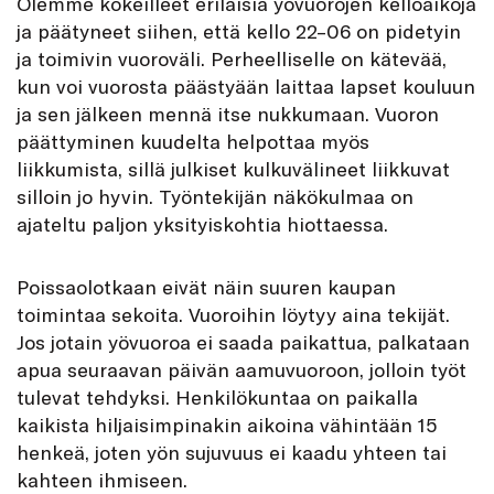
Olemme kokeilleet erilaisia yövuorojen kelloaikoja
ja päätyneet siihen, että kello 22–06 on pidetyin
ja toimivin vuoroväli. Perheelliselle on kätevää,
kun voi vuorosta päästyään laittaa lapset kouluun
ja sen jälkeen mennä itse nukkumaan. Vuoron
päättyminen kuudelta helpottaa myös
liikkumista, sillä julkiset kulkuvälineet liikkuvat
silloin jo hyvin. Työntekijän näkökulmaa on
ajateltu paljon yksityiskohtia hiottaessa.
Poissaolotkaan eivät näin suuren kaupan
toimintaa sekoita. Vuoroihin löytyy aina tekijät.
Jos jotain yövuoroa ei saada paikattua, palkataan
apua seuraavan päivän aamuvuoroon, jolloin työt
tulevat tehdyksi. Henkilökuntaa on paikalla
kaikista hiljaisimpinakin aikoina vähintään 15
henkeä, joten yön sujuvuus ei kaadu yhteen tai
kahteen ihmiseen.