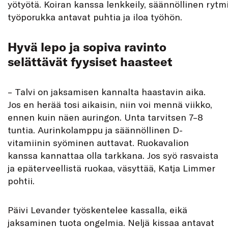
yötyötä. Koiran kanssa lenkkeily, säännöllinen rytmi
työporukka antavat puhtia ja iloa työhön.
Hyvä lepo ja sopiva ravinto
selättävät fyysiset haasteet
– Talvi on jaksamisen kannalta haastavin aika.
Jos en herää tosi aikaisin, niin voi mennä viikko,
ennen kuin näen auringon. Unta tarvitsen 7–8
tuntia. Aurinkolamppu ja säännöllinen D-
vitamiinin syöminen auttavat. Ruokavalion
kanssa kannattaa olla tarkkana. Jos syö rasvaista
ja epäterveellistä ruokaa, väsyttää, Katja Limmer
pohtii.
Päivi Levander työskentelee kassalla, eikä
jaksaminen tuota ongelmia. Neljä kissaa antavat