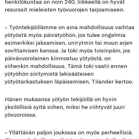
henkilökuntaa on noin 240, liikkeellä on hyvät
resurssit mieleisten työvuorojen tarjoamiseen.
– Työntekijöillämme on aina mahdollisuus vaihtaa
yötyöstä myös päivätyöhön, jos tulee ongelmia
esimerkiksi jaksamisen, unirytmin tai muun arjen
sovittamisen kanssa. Ja toki myös toisinpäin, jos
päivävuorolainen kiinnostuu yötyöstä, on
siihenkin mahdollisuus. Tämä toki vaatii ennen
yötyöhön siirtymistä lakisääteisen
yötyötarkastuksen läpäisemisen, Tilander kertoo.
Hänen mukaansa yötyön tekijöillä on hyvin
yksilöllisiä syitä siihen, miksi he viihtyvät juuri
yövuoroissa.
– Yllättävän paljon joukossa on myös perheellisiä.