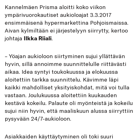
Kannelmäen Prisma aloitti koko viikon
ympärivuorokautiset aukioloajat 3.3.2017
ensimmäisenä hypermarkettina Pohjoismaissa.
Aivan kylmiltään ei järjestelyyn siirrytty, kertoo
johtaja
Ilkka Riiali
.
– Yöajan aukioloon siirtyminen sujui yllättävän
hyvin, sillä annoimme suunnittelulle riittävästi
aikaa. Idea syntyi toukokuussa ja elokuussa
aloitettiin tarkka suunnittelu. Kävimme läpi
kaikki mahdolliset yksityiskohdat, mitä voi tulla
vastaan. Joulukuussa aloitettiin kuukauden
kestävä kokeilu. Palaute oli myönteistä ja kokeilu
sujui niin hyvin, että maaliskuun alussa siirryttiin
pysyvään 24/7-aukioloon.
Asiakkaiden käyttäytyminen oli toki suuri