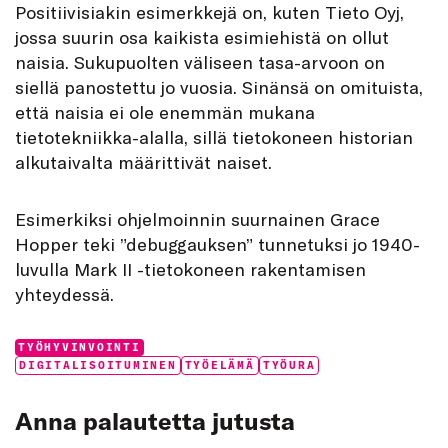
Positiivisiakin esimerkkejä on, kuten Tieto Oyj,
jossa suurin osa kaikista esimiehistä on ollut
naisia. Sukupuolten väliseen tasa-arvoon on
siellä panostettu jo vuosia. Sinänsä on omituista,
että naisia ei ole enemmän mukana
tietotekniikka-alalla, sillä tietokoneen historian
alkutaivalta määrittivät naiset.
Esimerkiksi ohjelmoinnin suurnainen Grace
Hopper teki ”debuggauksen” tunnetuksi jo 1940-
luvulla Mark II -tietokoneen rakentamisen
yhteydessä.
Categories:
TYÖHYVINVOINTI
Tags:
DIGITALISOITUMINEN
TYÖELÄMÄ
TYÖURA
Anna palautetta jutusta