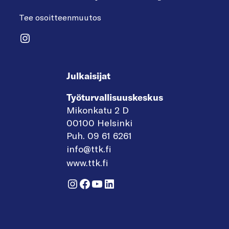
Tee osoitteenmuutos
Instagram
Julkaisijat
Työturvallisuuskeskus
Mikonkatu 2 D
00100 Helsinki
Puh. 09 61 6261
info@ttk.fi
www.ttk.fi
Instagram
Facebook
YouTube
LinkedIn