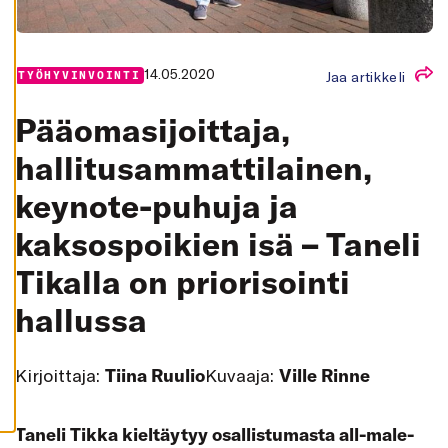
K
A
I
K
K
14.05.2020
Jaa artikkeli
TYÖHYVINVOINTI
I
H
Pääomasijoittaja,
Y
V
Ä
hallitusammattilainen,
K
S
keynote-puhuja ja
Y
K
A
kaksospoikien isä – Taneli
I
K
K
Tikalla on priorisointi
I
E
V
hallussa
Ä
S
T
E
Kirjoittaja:
Tiina Ruulio
Kuvaaja:
Ville Rinne
E
T
Taneli Tikka kieltäytyy osallistumasta all-male-