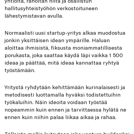
yhtiöitä, rahoitan niitä ja osallistun
hallitusyhteistyöhön verkostoituneen
lähestymistavan avulla.
Normaalisti uusi startup-yritys alkaa muodostua
jonkin yksittäisen idean ympärille. Haluan
aloittaa ihmisistä, fiksusta moniammatillisesta
porukasta, joka saattaa käydä läpi vaikka 1 500
ideaa ja päättää, mitä ideaa kannattaa ryhtyä
työstämään.
Yritystä ryhdytään kehittämään kurinalaisesti ja
metodisesti luottamalla hyväksi todistettuihin
työkaluihin. Näin ideoita voidaan työstää
nopeammin kuin ennen ja tarvittaessa hylätä ne
ennen kuin niihin palaa liikaa aikaa ja rahaa.