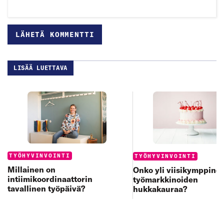
LISÄÄ LUETTAVA
Categories:
Categories:
TYÖHYVINVOINTI
TYÖHYVINVOINTI
Millainen on
Onko yli viisikymppine
intiimikoordinaattorin
työmarkkinoiden
tavallinen työpäivä?
hukkakauraa?