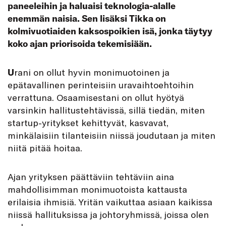
paneeleihin ja haluaisi teknologia-alalle
enemmän naisia. Sen lisäksi Tikka on
kolmivuotiaiden kaksospoikien isä, jonka täytyy
koko ajan priorisoida tekemisiään.
U
rani on ollut hyvin monimuotoinen ja
epätavallinen perinteisiin uravaihtoehtoihin
verrattuna. Osaamisestani on ollut hyötyä
varsinkin hallitustehtävissä, sillä tiedän, miten
startup-yritykset kehittyvät, kasvavat,
minkälaisiin tilanteisiin niissä joudutaan ja miten
niitä pitää hoitaa.
Ajan yrityksen päättäviin tehtäviin aina
mahdollisimman monimuotoista kattausta
erilaisia ihmisiä. Yritän vaikuttaa asiaan kaikissa
niissä hallituksissa ja johtoryhmissä, joissa olen