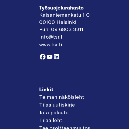
Työsuojelurahasto
Kaisaniemenkatu 1 C
00100 Helsinki
Puh. 09 6803 3311
info@tsr.fi
www.tsr.fi
Facebook
YouTube
LinkedIn
Linkit
Telman näköislehti
Tilaa uutiskirje
Jätä palaute
Tilaa lehti
Tee osoitteenmuutos