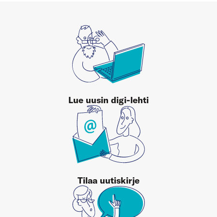
Lue uusin digi-lehti
Tilaa uutiskirje