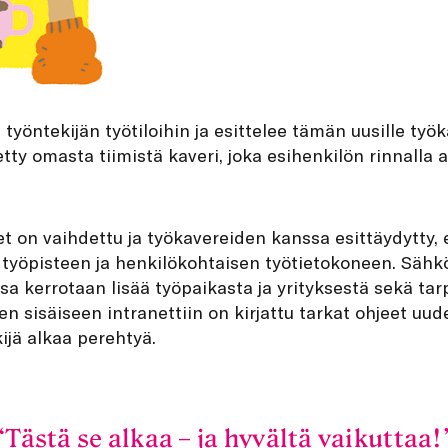
työntekijän työtiloihin ja esittelee tämän uusille työk
etty omasta tiimistä kaveri, joka esihenkilön rinnalla 
 on vaihdettu ja työkavereiden kanssa esittäydytty, 
e työpisteen ja henkilökohtaisen työtietokoneen. Sähkö
ossa kerrotaan lisää työpaikasta ja yrityksestä sekä tarpe
en sisäiseen intranettiin on kirjattu tarkat ohjeet uude
kijä alkaa perehtyä.
Tästä se alkaa – ja hyvältä vaikuttaa!