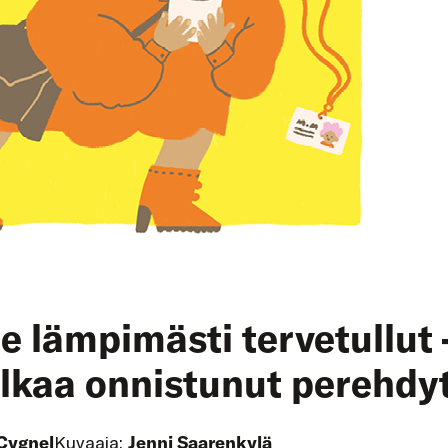
le lämpimästi tervetullut 
alkaa onnistunut perehdy
Cygnel
Kuvaaja:
Jenni Saarenkylä