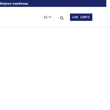
skirjeen vuodessa.
FI
LUE LEHTI
Languages
Hae sivustolta