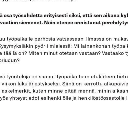
 osa työsuhdetta erityisesti siksi, että sen aikana ky
ivaation siemenet. Näin etenee onnistunut perehdyty
puu työpaikalle perhosia vatsassaan. Ilmassa on mukav
 Kysymyksiäkin pyörii mielessä: Millainenkohan työpa
ta täällä on? Miten minut otetaan vastaan? Vastaako t
oriudun?
uusi työntekijä on saanut työpaikaltaan etukäteen tieto
iikon lukujärjestykseksi. Siinä on kerrottu alkupäivi
askelmerkit, kuten minne pitää mennä, mihin aikaan 
ös yhteystiedot esihenkilölle ja henkilöstöosastolle