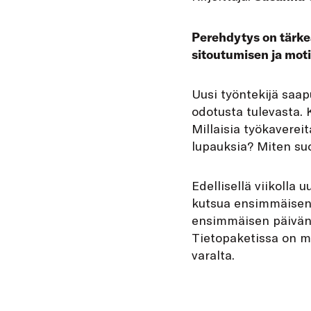
Perehdytys on tärkeä
sitoutumisen ja mot
U
usi työntekijä saa
odotusta tulevasta.
Millaisia työkaverei
lupauksia? Miten su
Edellisellä viikolla 
kutsua ensimmäisen v
ensimmäisen päivän 
Tietopaketissa on my
varalta.