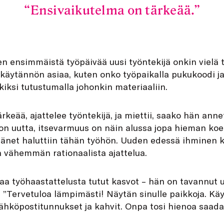
Ensivaikutelma on tärkeää.
 ensimmäistä työpäivää uusi työntekijä onkin vielä t
 käytännön asiaa, kuten onko työpaikalla pukukoodi j
iksi tutustumalla johonkin materiaaliin.
rkeää, ajattelee työntekijä, ja miettii, saako hän ann
on uutta, itsevarmuus on näin alussa jopa hieman koet
 hänet haluttiin tähän työhön. Uuden edessä ihminen 
 vähemmän rationaalista ajattelua.
taa työhaastattelusta tutut kasvot – hän on tavannut
a: ”Tervetuloa lämpimästi! Näytän sinulle paikkoja. 
 sähköpostitunnukset ja kahvit. Onpa tosi hienoa saad