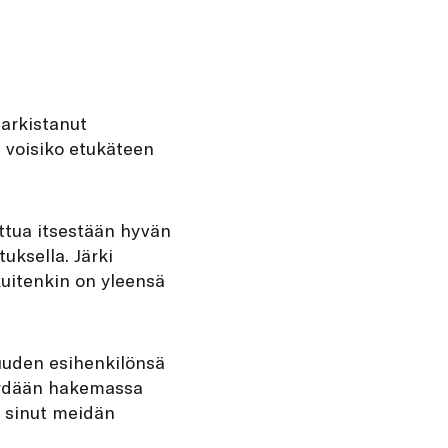
arkistanut
a voisiko etukäteen
ettua itsestään hyvän
uksella. Järki
kuitenkin on yleensä
 uuden esihenkilönsä
Käydään hakemassa
a sinut meidän