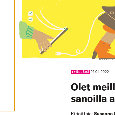
I
K
K
I
H
Y
V
Ä
K
S
Y
K
A
I
K
K
I
E
V
26.04.2022
TYÖELÄMÄ
Ä
S
T
Olet meil
E
E
T
sanoilla 
Kirjoittaja:
Susanna 