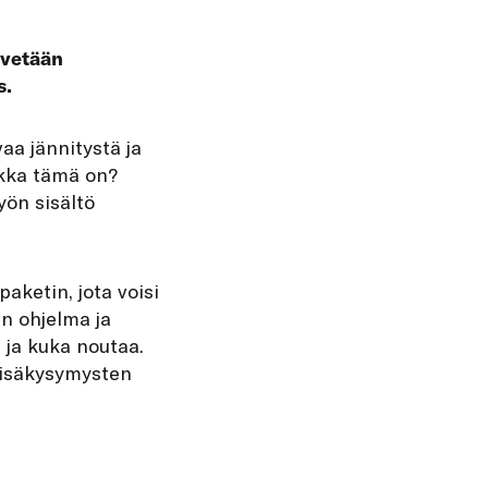
lvetään
s.
aa jännitystä ja
ikka tämä on?
yön sisältö
paketin, jota voisi
en ohjelma ja
ja kuka noutaa.
 lisäkysymysten