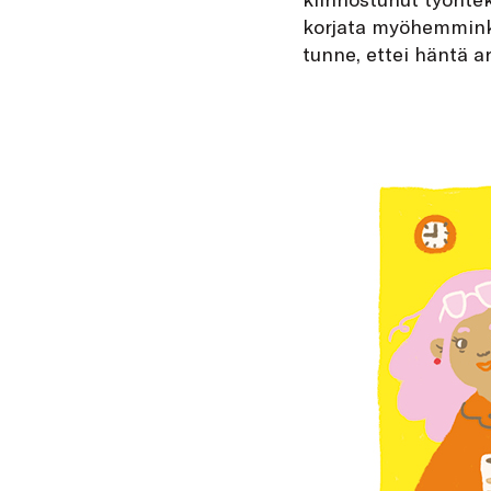
korjata myöhemminki
tunne, ettei häntä a