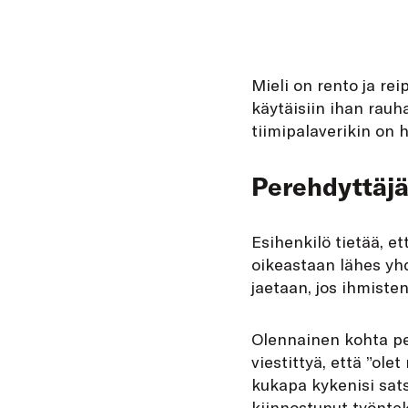
Mieli on rento ja rei
käytäisiin ihan rauh
tiimipalaverikin on
Perehdyttäjä
Esihenkilö tietää, e
oikeastaan lähes yhd
jaetaan, jos ihmiste
Olennainen kohta pe
viestittyä, että ”ole
kukapa kykenisi sat
kiinnostunut työntek