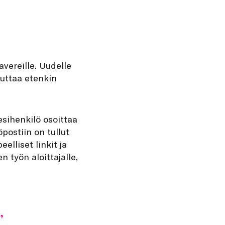
avereille. Uudelle
auttaa etenkin
esihenkilö osoittaa
postiin on tullut
elliset linkit ja
n työn aloittajalle,