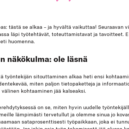
pas: tästä se alkaa – ja hyvältä vaikuttaa! Seuraavan v
assa läpi työtehtävät, toteuttamistavat ja tavoitteet
 heti huomenna.
n näkökulma: ole läsnä
ttä työntekijän sitouttaminen alkaa heti ensi kohtaam
entekevää, miten paljon tietopaketteja ja informaatio
n välinen kohtaaminen jää kalseaksi.
rehdytyksessä on se, miten hyvin uudelle työntekijäl
t meille lämpimästi tervetullut ja olemme sinua jo kova
saamaan sataprosenttisesti työpaikkaan, joka ei tunn
ijästään. Jos jokin asia työn tekemisestä jää alussa k