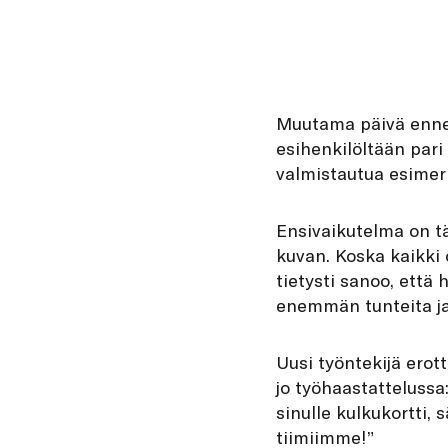
Muutama päivä ennen
esihenkilöltään pari
valmistautua esimerk
Ensivaikutelma on tä
kuvan. Koska kaikki 
tietysti sanoo, että
enemmän tunteita ja
Uusi työntekijä erot
jo työhaastatteluss
sinulle kulkukortti,
tiimiimme!”