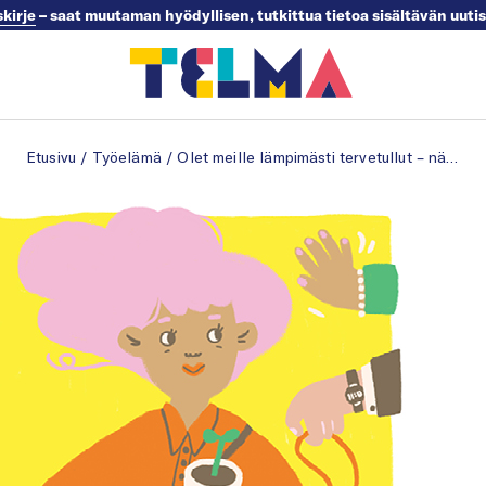
skirje
– saat muutaman hyödyllisen, tutkittua tietoa sisältävän uuti
Etusivu
/
Työelämä
/
Olet meille lämpimästi tervetullut – näillä sanoilla alkaa onnistunut perehdytys