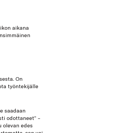
iikon aikana
. Ensimmäinen
isesta. On
ta työntekijälle
le saadaan
sti odottaneet” –
u olevan edes
ertomatta, sen voi