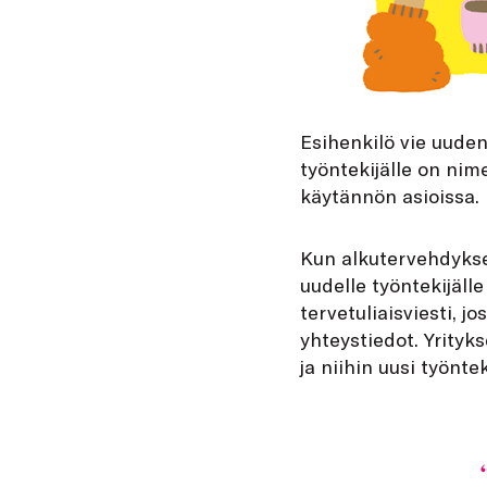
Esihenkilö vie uuden 
työntekijälle on nim
käytännön asioissa.
Kun alkutervehdykset
uudelle työntekijäll
tervetuliaisviesti, j
yhteystiedot. Yrityks
ja niihin uusi työnte