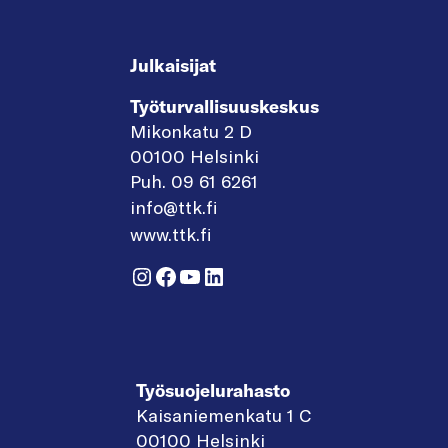
Julkaisijat
Työturvallisuuskeskus
Mikonkatu 2 D
00100 Helsinki
Puh. 09 61 6261
info@ttk.fi
www.ttk.fi
Instagram
Facebook
YouTube
LinkedIn
Työsuojelurahasto
Kaisaniemenkatu 1 C
00100 Helsinki