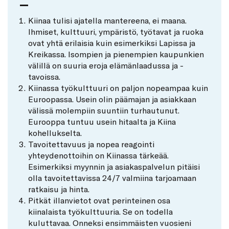
Kiinaa tulisi ajatella mantereena, ei maana.
Ihmiset, kulttuuri, ympäristö, työtavat ja ruoka
ovat yhtä erilaisia kuin esimerkiksi Lapissa ja
Kreikassa. Isompien ja pienempien kaupunkien
välillä on suuria eroja elämänlaadussa ja -
tavoissa.
Kiinassa työkulttuuri on paljon nopeampaa kuin
Euroopassa. Usein olin päämajan ja asiakkaan
välissä molempiin suuntiin turhautunut.
Eurooppa tuntuu usein hitaalta ja Kiina
kohellukselta.
Tavoitettavuus ja nopea reagointi
yhteydenottoihin on Kiinassa tärkeää.
Esimerkiksi myynnin ja asiakaspalvelun pitäisi
olla tavoitettavissa 24/7 valmiina tarjoamaan
ratkaisu ja hinta.
Pitkät illanvietot ovat perinteinen osa
kiinalaista työkulttuuria. Se on todella
kuluttavaa. Onneksi ensimmäisten vuosieni