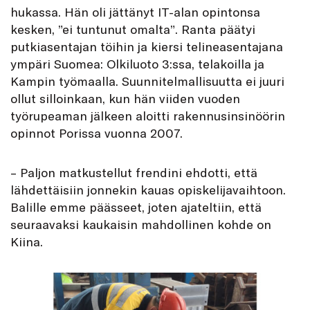
hukassa. Hän oli jättänyt IT-alan opintonsa
kesken, ”ei tuntunut omalta”. Ranta päätyi
putkiasentajan töihin ja kiersi telineasentajana
ympäri Suomea: Olkiluoto 3:ssa, telakoilla ja
Kampin työmaalla. Suunnitelmallisuutta ei juuri
ollut silloinkaan, kun hän viiden vuoden
työrupeaman jälkeen aloitti rakennusinsinöörin
opinnot Porissa vuonna 2007.
– Paljon matkustellut frendini ehdotti, että
lähdettäisiin jonnekin kauas opiskelijavaihtoon.
Balille emme päässeet, joten ajateltiin, että
seuraavaksi kaukaisin mahdollinen kohde on
Kiina.