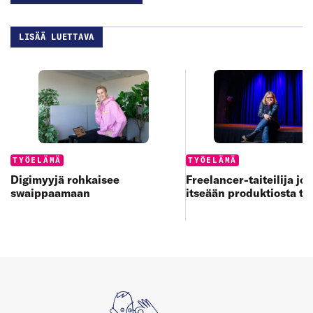
LISÄÄ LUETTAVA
Categories:
Categories:
TYÖELÄMÄ
TYÖELÄMÄ
Digimyyjä rohkaisee
Freelancer-taiteilija jo
swaippaamaan
itseään produktiosta to