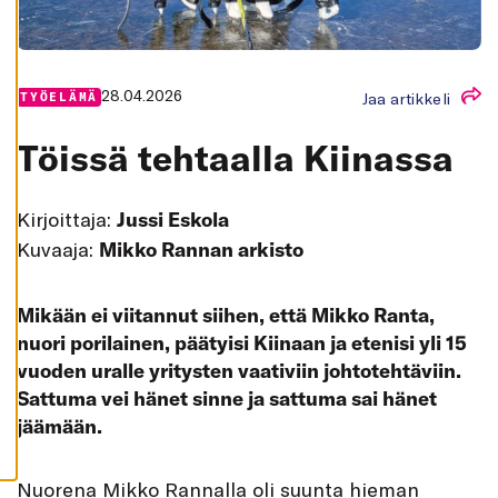
K
A
I
K
K
I
28.04.2026
Jaa artikkeli
TYÖELÄMÄ
H
Y
Töissä tehtaalla Kiinassa
V
Ä
K
S
Kirjoittaja:
Jussi Eskola
Y
K
Kuvaaja:
Mikko Rannan arkisto
A
I
K
K
I
Mikään ei viitannut siihen, että Mikko Ranta,
E
nuori porilainen, päätyisi Kiinaan ja etenisi yli 15
V
Ä
vuoden uralle yritysten vaativiin johtotehtäviin.
S
T
Sattuma vei hänet sinne ja sattuma sai hänet
E
E
jäämään.
T
Nuorena Mikko Rannalla oli suunta hieman