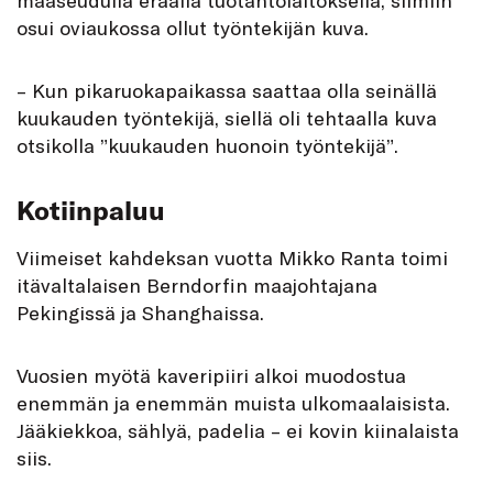
maaseudulla eräällä tuotantolaitoksella, silmiin
osui oviaukossa ollut työntekijän kuva.
– Kun pikaruokapaikassa saattaa olla seinällä
kuukauden työntekijä, siellä oli tehtaalla kuva
otsikolla ”kuukauden huonoin työntekijä”.
Kotiinpaluu
Viimeiset kahdeksan vuotta Mikko Ranta toimi
itävaltalaisen Berndorfin maajohtajana
Pekingissä ja Shanghaissa.
Vuosien myötä kaveripiiri alkoi muodostua
enemmän ja enemmän muista ulkomaalaisista.
Jääkiekkoa, sählyä, padelia – ei kovin kiinalaista
siis.