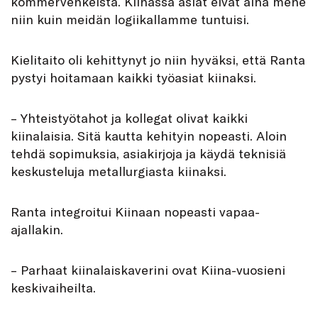
kommervenkeistä. Kiinassa asiat eivät aina mene
niin kuin meidän logiikallamme tuntuisi.
Kielitaito oli kehittynyt jo niin hyväksi, että Ranta
pystyi hoitamaan kaikki työasiat kiinaksi.
– Yhteistyötahot ja kollegat olivat kaikki
kiinalaisia. Sitä kautta kehityin nopeasti. Aloin
tehdä sopimuksia, asiakirjoja ja käydä teknisiä
keskusteluja metallurgiasta kiinaksi.
Ranta integroitui Kiinaan nopeasti vapaa-
ajallakin.
– Parhaat kiinalaiskaverini ovat Kiina-vuosieni
keskivaiheilta.