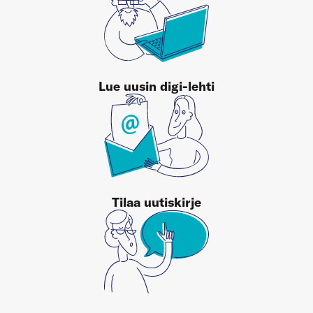
Lue uusin digi-lehti
Tilaa uutiskirje