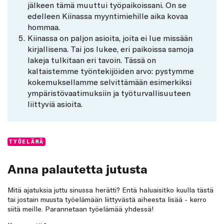
jälkeen tämä muuttui työpaikoissani. On se
edelleen Kiinassa myyntimiehille aika kovaa
hommaa.
Kiinassa on paljon asioita, joita ei lue missään
kirjallisena. Tai jos lukee, eri paikoissa samoja
lakeja tulkitaan eri tavoin. Tässä on
kaltaistemme työntekijöiden arvo: pystymme
kokemuksellamme selvittämään esimerkiksi
ympäristövaatimuksiin ja työturvallisuuteen
liittyviä asioita.
Categories:
TYÖELÄMÄ
Anna palautetta jutusta
Mitä ajatuksia juttu sinussa herätti? Entä haluaisitko kuulla tästä
tai jostain muusta työelämään liittyvästä aiheesta lisää - kerro
siitä meille. Parannetaan työelämää yhdessä!