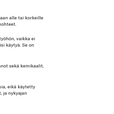
an alle tai korkeille
kohteet.
työhön, vaikka ei
isi käytyä. Se on
ennot sekä kemikaalit,
ia, eikä käytetty
, ja nykyajan