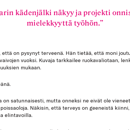
rin kädenjälki näkyy ja projekti onnis
mielekkyyttä työhön.
n, että on pysynyt terveenä. Hän tietää, että moni jo
vaivojen vuoksi. Kuvaja tarkkailee ruokavaliotaan, lenk
suuksien mukaan.
eänä.
la on satunnaisesti, mutta onneksi ne eivät ole vieneet
poissaoloja. Näkisin, että terveys on geeneistä kiinni,
 elintavoilla.