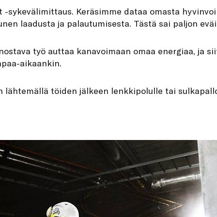
eat -sykevälimittaus. Keräsimme dataa omasta hyvinvo
nen laadusta ja palautumisesta. Tästä sai paljon eväit
nostava työ auttaa kanavoimaan omaa energiaa, ja siit
apaa-aikaankin.
 lähtemällä töiden jälkeen lenkkipolulle tai sulkapall