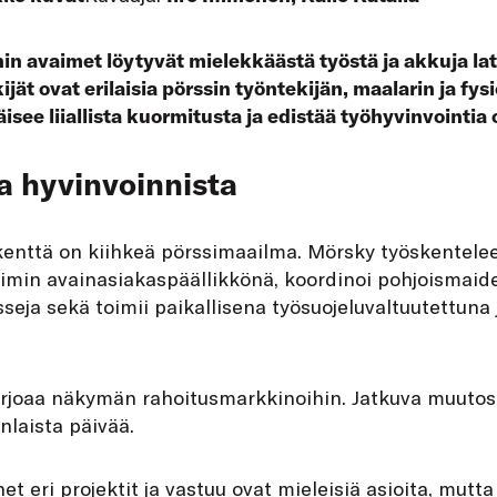
n avaimet löytyvät mielekkäästä työstä ja akkuja la
jät ovat erilaisia pörssin työntekijän, maalarin ja fys
isee liiallista kuormitusta ja edistää työhyvinvointia 
 hyvinvoinnista
enttä on kiihkeä pörssimaailma. Mörsky työskentel
imin avainasiakaspäällikkönä, koordinoi pohjoismaide
ja sekä toimii paikallisena työsuojeluvaltuutettuna 
arjoaa näkymän rahoitusmarkkinoihin. Jatkuva muutos a
nlaista päivää.
t eri projektit ja vastuu ovat mieleisiä asioita, mutt