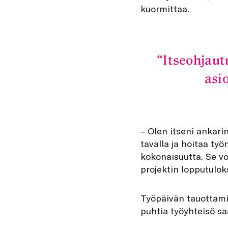
kuormittaa.
Itseohjaut
asi
– Olen itseni ankari
tavalla ja hoitaa työ
kokonaisuutta. Se vo
projektin lopputulok
Työpäivän tauottamin
puhtia työyhteisö saa