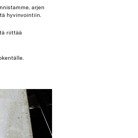
innistamme, arjen
ä hyvinvointiin.
ä riittää
okentälle.