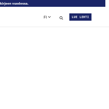
skirjeen vuodessa.
FI
LUE LEHTI
Languages
Hae sivustolta