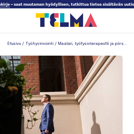
skirje
– saat muutaman hyödyllisen, tutkittua tietoa sisältävän uuti
Etusivu
/
Työhyvinvointi
/
Maalari, työfysioterapeutti ja pörssin työntekijä palautuvat työstä