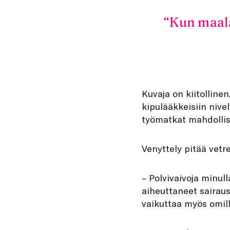
Kun maala
Kuvaja on kiitolline
kipulääkkeisiin nivel
työmatkat mahdolli
Venyttely pitää vetr
– Polvivaivoja minul
aiheuttaneet sairaus
vaikuttaa myös omilla