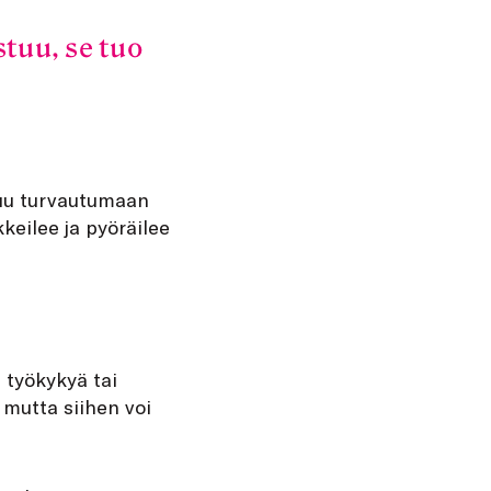
tuu, se tuo
utuu turvautumaan
keilee ja pyöräilee
 työkykyä tai
 mutta siihen voi