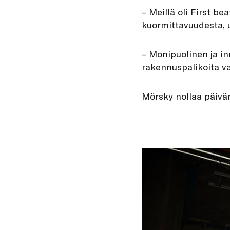
– Meillä oli First b
kuormittavuudesta, u
– Monipuolinen ja in
rakennuspalikoita v
Mörsky nollaa päivän