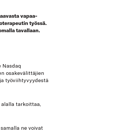
taavasta vapaa-
ioterapeutin työssä.
omalla tavallaan.
ee Nasdaq
n osakevälittäjien
ja työviihtyvyydestä
lalla tarkoittaa,
a samalla ne voivat