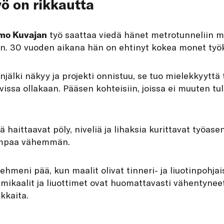
yö on rikkautta
mo Kuvajan
työ saattaa viedä hänet metrotunneliin ma
aan. 30 vuoden aikana hän on ehtinyt kokea monet työ
jälki näkyy ja projekti onnistuu, se tuo mielekkyyttä 
vissa ollakaan. Pääsen kohteisiin, joissa ei muuten tul
 haittaavat pöly, niveliä ja lihaksia kurittavat työas
iempaa vähemmän.
hmeni pää, kun maalit olivat tinneri- ja liuotinpohjais
mikaalit ja liuottimet ovat huomattavasti vähentyneet
kkaita.