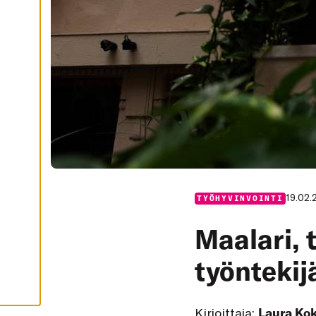
I
K
K
I
H
Y
V
Ä
K
S
Y
K
A
I
K
K
I
E
V
19.02.
TYÖHYVINVOINTI
Ä
S
T
Maalari, 
E
E
T
työntekij
Kirjoittaja:
Laura Ko