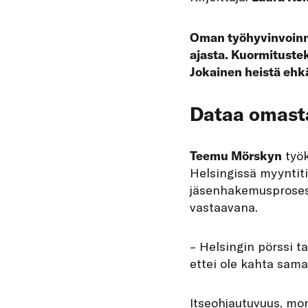
Oman työhyvinvoinni
ajasta. Kuormitusteki
Jokainen heistä ehkä
Dataa omasta
Teemu Mörskyn
työk
Helsingissä myyntiti
jäsenhakemusprosesse
vastaavana.
– Helsingin pörssi t
ettei ole kahta sama
Itseohjautuvuus, mone