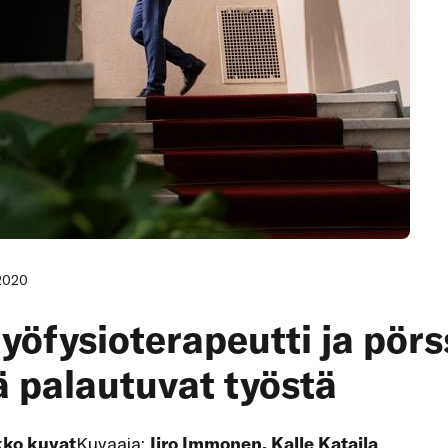
2020
työfysioterapeutti ja pörs
ä palautuvat työstä
kko kuvat
Kuvaaja:
Iiro Immonen, Kalle Kataila