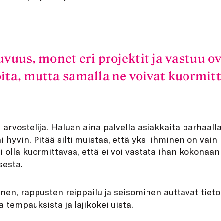
uvuus, monet eri projektit ja vastuu ov
oita, mutta samalla ne voivat kuormitt
n arvostelija. Haluan aina palvella asiakkaita parhaall
ni hyvin. Pitää silti muistaa, että yksi ihminen on vain
i olla kuormittavaa, että ei voi vastata ihan kokonaa
sesta.
en, rappusten reippailu ja seisominen auttavat tietot
 tempauksista ja lajikokeiluista.