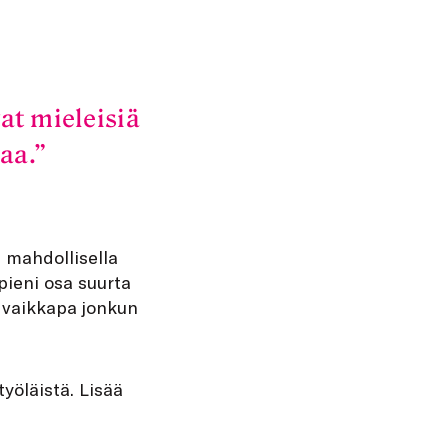
at mieleisiä
aa.
a mahdollisella
 pieni osa suurta
n vaikkapa jonkun
yöläistä. Lisää