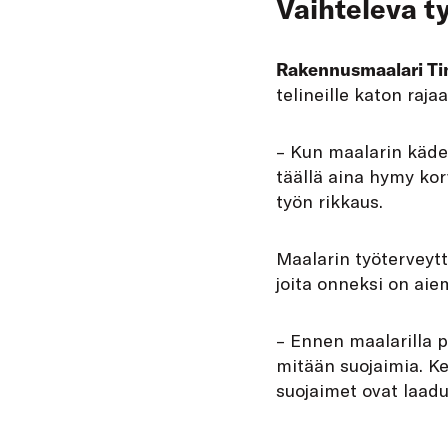
Vaihteleva t
Rakennusmaalari
Ti
telineille katon raj
– Kun maalarin käden
täällä aina hymy kor
työn rikkaus.
Maalarin työterveyttä
joita onneksi on a
– Ennen maalarilla pe
mitään suojaimia. Ke
suojaimet ovat laadu