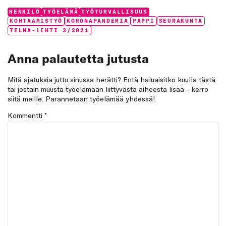
Categories:
HENKILÖ
TYÖELÄMÄ
TYÖTURVALLISUUS
Tags:
KOHTAAMISTYÖ
KORONAPANDEMIA
PAPPI
SEURAKUNTA
TELMA-LEHTI 3/2021
Anna palautetta jutusta
Mitä ajatuksia juttu sinussa herätti? Entä haluaisitko kuulla tästä
tai jostain muusta työelämään liittyvästä aiheesta lisää - kerro
siitä meille. Parannetaan työelämää yhdessä!
Kommentti
*