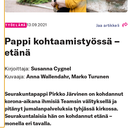
K
A
I
K
K
I
13.09.2021
Jaa artikkeli
TYÖELÄMÄ
H
Y
Pappi kohtaamistyössä –
V
Ä
etänä
K
S
Y
K
A
Kirjoittaja:
Susanna Cygnel
I
K
Kuvaaja:
Anna Wallendahr, Marko Turunen
K
I
E
V
Seurakuntapappi Pirkko Järvinen on kohdannut
Ä
S
korona-aikana ihmisiä Teamsin välityksellä ja
T
E
pitänyt jumalanpalveluksia tyhjässä kirkossa.
E
T
Seurakuntalaisia hän on kohdannut etänä –
monella eri tavalla.