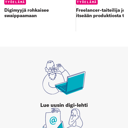
Categories:
Categories:
TYÖELÄMÄ
TYÖELÄMÄ
Digimyyjä rohkaisee
Freelancer-taiteilija jo
swaippaamaan
itseään produktiosta to
Lue uusin digi-lehti