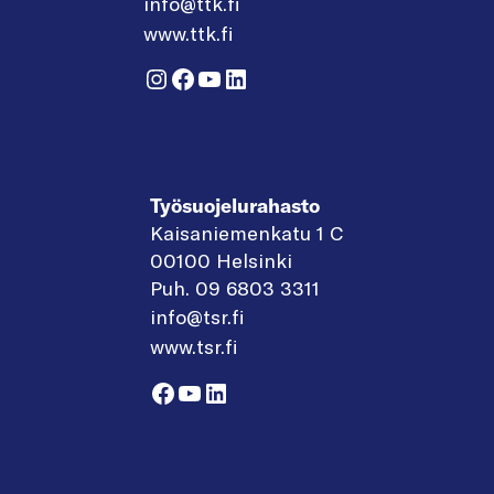
info@ttk.fi
www.ttk.fi
Instagram
Facebook
YouTube
LinkedIn
Työsuojelurahasto
Kaisaniemenkatu 1 C
00100 Helsinki
Puh. 09 6803 3311
info@tsr.fi
www.tsr.fi
Facebook
YouTube
LinkedIn