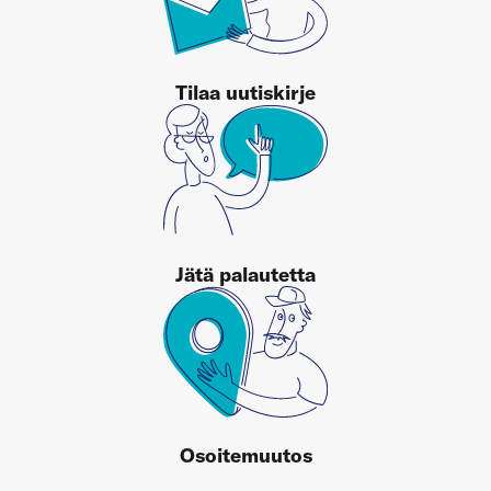
Tilaa uutiskirje
Jätä palautetta
Osoitemuutos