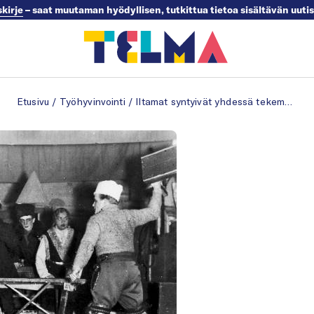
skirje
– saat muutaman hyödyllisen, tutkittua tietoa sisältävän uuti
Etusivu
/
Työhyvinvointi
/
Iltamat syntyivät yhdessä tekemällä