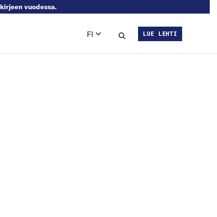
skirjeen vuodessa.
FI
LUE LEHTI
Languages
Hae sivustolta