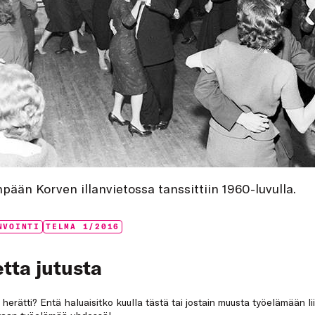
ään Korven illanvietossa tanssittiin 1960-luvulla.
NVOINTI
TELMA 1/2016
tta jutusta
a herätti? Entä haluaisitko kuulla tästä tai jostain muusta työelämään li