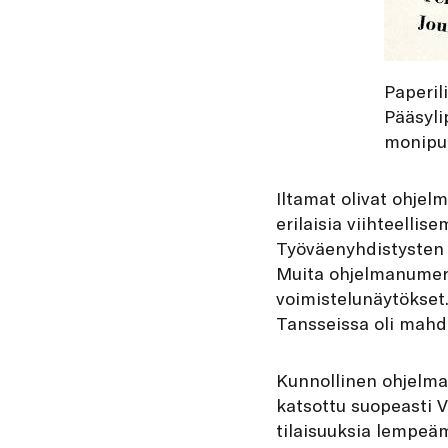
Paperili
Pääsyli
monipuo
Iltamat olivat ohjelm
erilaisia viihteellis
Työväenyhdistysten i
Muita ohjelmanumeroi
voimistelunäytökset.
Tansseissa oli mahdo
Kunnollinen ohjelma
katsottu suopeasti V
tilaisuuksia lempeä