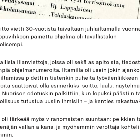
itto vietti 30-vuotista taivaltaan juhlailtamalla vuonn
ppuvihkoon painettu ohjelma oli tavallistakin
lisempi.
allisia illanviettoja, joissa oli sekä asiapitoista, tied
empiä ohjelmanumeroita. Iltamilla oli usein jokin ajan
ltamissa pidettiin tietenkin puheita työväenliikkeen t
ta saattoivat olla esimerkiksi soitto, laulu, näytelmät
 Nuorison odotuskin palkittiin, kun lopuksi päästiin 
llisuus tutustua uusiin ihmisiin – ja kenties rakastuak
 oli tärkeää myös viranomaisten suuntaan: pelkkien t
enäjän vallan aikana, ja myöhemmin verottaja kohteli 
mmin.