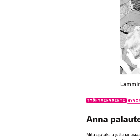
Lamminp
Categories:
Tags:
TYÖHYVINVOINTI
HYVI
Anna palaute
Mitä ajatuksia juttu sinuss