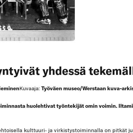
yntyivät yhdessä tekemäl
ieminen
Kuvaaja:
Työväen museo/Werstaan kuva-arki
oiminnasta huolehtivat työntekijät omin voimin. Iltami
toisella kulttuuri- ja virkistystoiminnalla on pitkät 