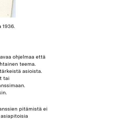
a 1936.
ostavaa ohjelmaa että
kohtainen teema.
ärkeistä asioista.
 tai
tanssimaan.
in.
anssien pitämistä ei
asiapitoisia