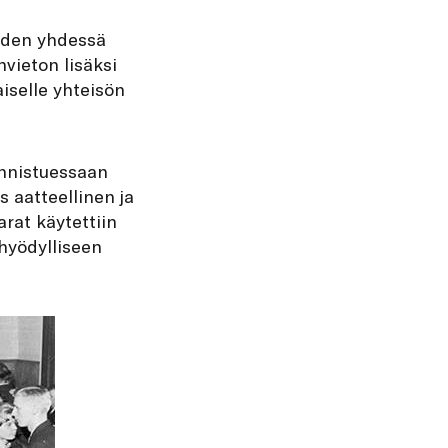
öiden yhdessä
nvieton lisäksi
aiselle yhteisön
onnistuessaan
 aatteellinen ja
arat käytettiin
hyödylliseen