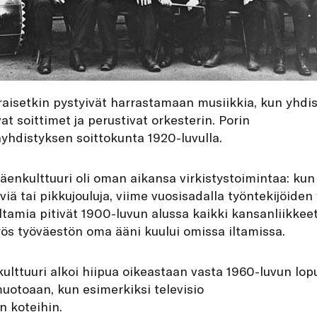
aisetkin pystyivät harrastamaan musiikkia, kun yhdi
at soittimet ja perustivat orkesterin. Porin
yhdistyksen soittokunta 1920-luvulla.
enkulttuuri oli oman aikansa virkistystoimintaa: kun
viä tai pikkujouluja, viime vuosisadalla työntekijöiden
 Iltamia pitivät 1900-luvun alussa kaikki kansanliikk
yös työväestön oma ääni kuului omissa iltamissa.
lttuuri alkoi hiipua oikeastaan vasta 1960-luvun lop
uotoaan, kun esimerkiksi televisio
n koteihin.