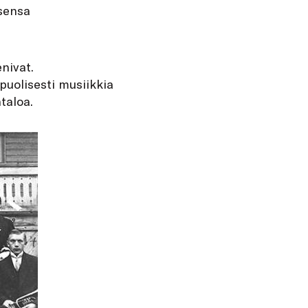
isensa
nivat.
ipuolisesti musiikkia
taloa.