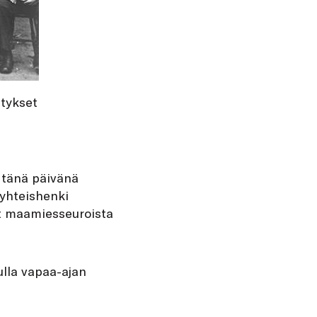
stykset
 tänä päivänä
 yhteishenki
eet maamiesseuroista
ulla vapaa-ajan