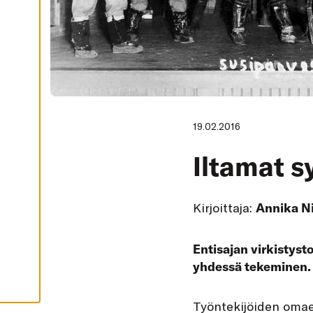
I
K
K
I
H
Y
V
Ä
K
S
Y
K
19.02.2016
A
I
K
Iltamat s
K
I
E
V
Ä
Kirjoittaja:
Annika N
S
T
E
E
Entisajan virkistyst
T
yhdessä tekeminen.
T
yöntekijöiden omaeh