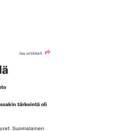
Jaa artikkeli
lä
sto
ssakin tärkeintä oli
juuret. Suomalainen