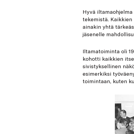
Hyvä iltamaohjelma e
tekemistä. Kaikkien t
ainakin yhtä tärkeäss
jäsenelle mahdollisu
Iltamatoiminta oli 1
kohotti kaikkien its
sivistyksellinen näkö
esimerkiksi työväeny
toimintaan, kuten ku