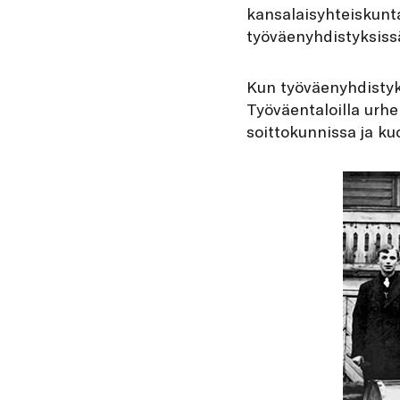
kansalaisyhteiskunta
työväenyhdistyksiss
Kun työväenyhdistyks
Työväentaloilla urhei
soittokunnissa ja ku