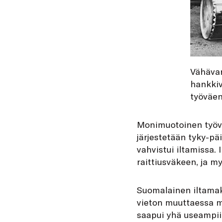
Vähävar
hankkiv
työväen
Monimuotoinen työvä
järjestetään tyky-päi
vahvistui iltamissa.
raittiusväkeen, ja m
Suomalainen iltamaku
vieton muuttaessa m
saapui yhä useampii