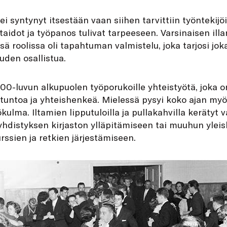
i syntynyt itsestään vaan siihen tarvittiin työntekij
aidot ja työpanos tulivat tarpeeseen. Varsinaisen illa
ä roolissa oli tapahtuman valmistelu, joka tarjosi jok
uden osallistua.
900-luvun alkupuolen työporukoille yhteistyötä, joka 
etuntoa ja yhteishenkeä. Mielessä pysyi koko ajan myös
kulma. Iltamien lipputuloilla ja pullakahvilla kerätyt v
hdistyksen kirjaston ylläpitämiseen tai muuhun yleis
rssien ja retkien järjestämiseen.