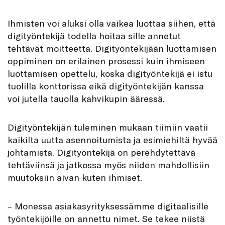
Ihmisten voi aluksi olla vaikea luottaa siihen, että
digityöntekijä todella hoitaa sille annetut
tehtävät moitteetta. Digityöntekijään luottamisen
oppiminen on erilainen prosessi kuin ihmiseen
luottamisen opettelu, koska digityöntekijä ei istu
tuolilla konttorissa eikä digityöntekijän kanssa
voi jutella tauolla kahvikupin ääressä.
Digityöntekijän tuleminen mukaan tiimiin vaatii
kaikilta uutta asennoitumista ja esimiehiltä hyvää
johtamista. Digityöntekijä on perehdytettävä
tehtäviinsä ja jatkossa myös niiden mahdollisiin
muutoksiin aivan kuten ihmiset.
– Monessa asiakasyrityksessämme digitaalisille
työntekijöille on annettu nimet. Se tekee niistä