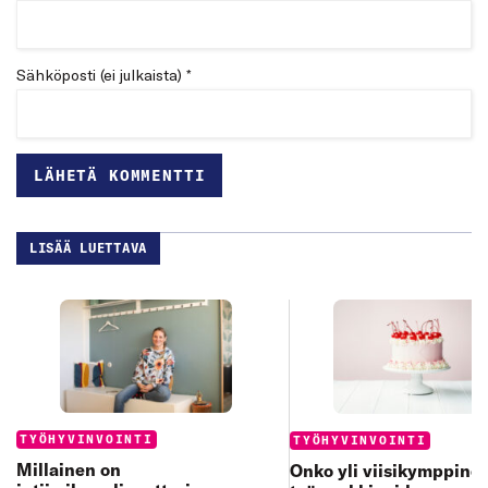
Sähköposti (ei julkaista) *
LISÄÄ LUETTAVA
Categories:
Categories:
TYÖHYVINVOINTI
TYÖHYVINVOINTI
Millainen on
Onko yli viisikymppine