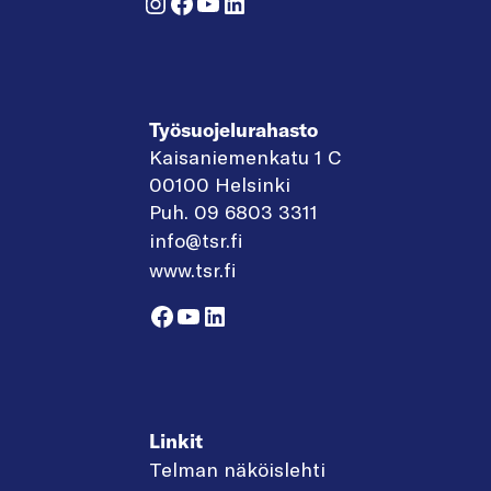
Instagram
Facebook
YouTube
LinkedIn
Työsuojelurahasto
Kaisaniemenkatu 1 C
00100 Helsinki
Puh. 09 6803 3311
info@tsr.fi
www.tsr.fi
Facebook
YouTube
LinkedIn
Linkit
Telman näköislehti