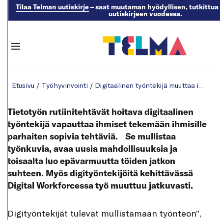
Tilaa Telman uutiskirje
– saat muutaman hyödyllisen, tutkittua 
uutiskirjeen vuodessa.
M
U
O
K
K
Menu
A
A
E
Skip to content
V
Etusivu
/
Työhyvinvointi
/
Digitaalinen työntekijä muuttaa ihmistyötä
Ä
S
T
E
Tietotyön rutiinitehtävät hoitava digitaalinen
A
S
työntekijä vapauttaa ihmiset tekemään ihmisille
E
parhaiten sopivia tehtäviä. Se mullistaa
T
U
työnkuvia, avaa uusia mahdollisuuksia ja
K
S
toisaalta luo epävarmuutta töiden jatkon
I
A
suhteen. Myös digityöntekijöitä kehittävässä
Digital Workforcessa työ muuttuu jatkuvasti.
K
I
E
L
L
D
igityöntekijät tulevat mullistamaan työnteon”,
Ä