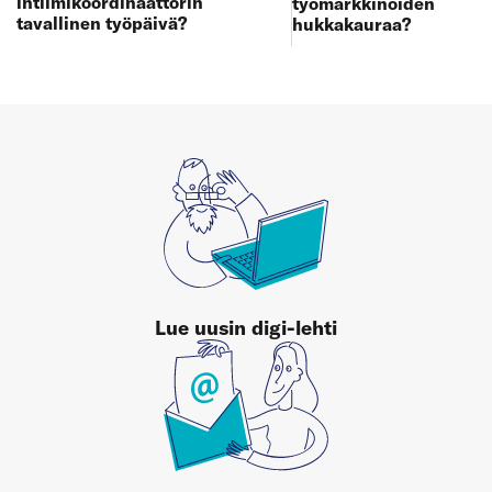
intiimikoordinaattorin
työmarkkinoiden
tavallinen työpäivä?
hukkakauraa?
Lue uusin digi-lehti