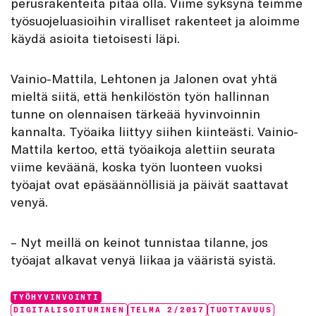
perusrakenteita pitää olla. Viime syksynä teimme
työsuojeluasioihin viralliset rakenteet ja aloimme
käydä asioita tietoisesti läpi.
Vainio-Mattila, Lehtonen ja Jalonen ovat yhtä
mieltä siitä, että henkilöstön työn hallinnan
tunne on olennaisen tärkeää hyvinvoinnin
kannalta. Työaika liittyy siihen kiinteästi. Vainio-
Mattila kertoo, että työaikoja alettiin seurata
viime keväänä, koska työn luonteen vuoksi
työajat ovat epäsäännöllisiä ja päivät saattavat
venyä.
– Nyt meillä on keinot tunnistaa tilanne, jos
työajat alkavat venyä liikaa ja vääristä syistä.
Categories:
TYÖHYVINVOINTI
Tags:
DIGITALISOITUMINEN
TELMA 2/2017
TUOTTAVUUS