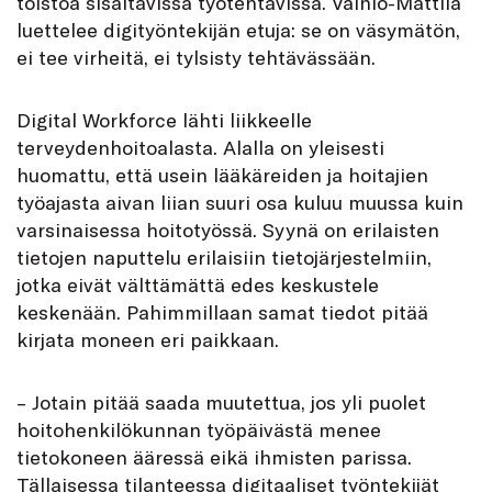
toistoa sisältävissä työtehtävissä. Vainio-Mattila
luettelee digityöntekijän etuja: se on väsymätön,
ei tee virheitä, ei tylsisty tehtävässään.
Digital Workforce lähti liikkeelle
terveydenhoitoalasta. Alalla on yleisesti
huomattu, että usein lääkäreiden ja hoitajien
työajasta aivan liian suuri osa kuluu muussa kuin
varsinaisessa hoitotyössä. Syynä on erilaisten
tietojen naputtelu erilaisiin tietojärjestelmiin,
jotka eivät välttämättä edes keskustele
keskenään. Pahimmillaan samat tiedot pitää
kirjata moneen eri paikkaan.
– Jotain pitää saada muutettua, jos yli puolet
hoitohenkilökunnan työpäivästä menee
tietokoneen ääressä eikä ihmisten parissa.
Tällaisessa tilanteessa digitaaliset työntekijät