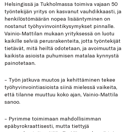
Helsingissä ja Tukholmassa toimiva vajaan 50
työntekijän yritys on kasvanut vauhdikkaasti, ja
henkilöstömäärän nopea lisääntyminen on
nostanut työhyvinvointikysymykset pinnalle.
Vainio-Mattilan mukaan yrityksessä on luotu
kaikille selviä perusrakenteita, jotta työntekijät
tietävät, mitä heiltä odotetaan, ja avoimuutta ja
kaikista asioista puhumisen matalaa kynnystä
painotetaan.
– Työn jatkuva muutos ja kehittäminen tekee
työhyvinvointiasioista siinä mielessä vaikeita,
että tilanne muuttuu koko ajan, Vainio-Mattila
sanoo.
– Pyrimme toimimaan mahdollisimman
epäbyrokraattisesti, mutta tiettyjä