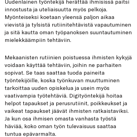
Uudenlainen työntekijä herättää ihmisissä paitsi
innostusta ja uteliaisuutta myös pelkoja.
Myönteiseksi koetaan yleensä paljon aikaa
vievistä ja tylsistä rutiinitehtävistä vapautuminen
ja sitä kautta oman työpanoksen suuntautuminen
mielekkäämpiin tehtäviin.
Mekaanisten rutiinien poistuessa ihmisten kykyjä
voidaan käyttää tehtäviin, joihin ne parhaiten
sopivat. Se taas saattaa tuoda paineita
työntekijöille, koska työnkuvan muuttuminen
tarkoittaa uuden opiskelua ja usein myös
vaativampia työtehtäviä. Digityöntekijä hoitaa
helpot tapaukset ja perusrutiinit, poikkeukset ja
vaikeat tapaukset jäävät ihmisten ratkaistaviksi.
Ja kun osa ihmisen omasta vanhasta työstä
häviää, koko oman työn tulevaisuus saattaa
tuntua epävarmalta.