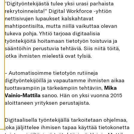
”Digityöntekijästä tulee yksi urasi parhaista
K
A
rekrytoinneista!” Digital Workforce -yhtiön
I
K
nettisivujen lupaukset kalskahtavat
K
I
mahtipontisilta, mutta niillä vaikuttaa olevan
tukeva pohja. Yhtiö tarjoaa digitaalisia
H
Y
työntekijöitä hoitamaan tietotyön toistuvia ja
V
Ä
sääntöihin perustuvia tehtäviä. Siis niitä töitä,
K
S
jotka ihmisten mielestä ovat tylsiä.
Y
K
A
I
– Automatisoimme tietotyön rutiineja
K
K
digityöntekijöillä ja vapautamme ihmisten aikaa
I
tuottavampiin ja tärkeämpiin tehtäviin,
Mika
E
V
Vainio-Mattila
sanoo. Hän on yksi vuonna 2015
Ä
S
aloittaneen yrityksen perustajista.
T
E
E
T
Digitaalisella työntekijällä tarkoitetaan ohjelmaa,
joka jäljittelee ihmisen tapaa käyttää tietokonetta