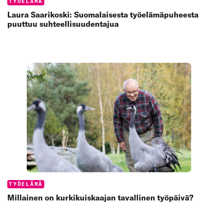
Categories:
TYÖELÄMÄ
Laura Saarikoski: Suomalaisesta työelämäpuheesta
puuttuu suhteellisuudentajua
Categories:
TYÖELÄMÄ
Millainen on kurkikuiskaajan tavallinen työpäivä?