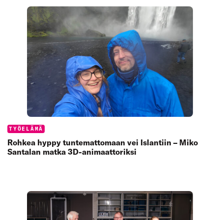
Categories:
TYÖELÄMÄ
Rohkea hyppy tuntemattomaan vei Islantiin – Miko
Santalan matka 3D-animaattoriksi