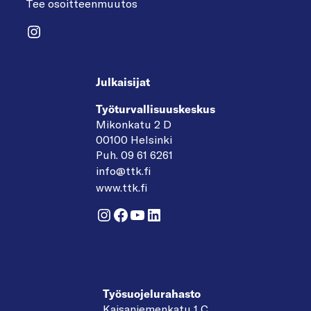
Tee osoitteenmuutos
Instagram
Julkaisijat
Työturvallisuuskeskus
Mikonkatu 2 D
00100 Helsinki
Puh. 09 61 6261
info@ttk.fi
www.ttk.fi
Instagram
Facebook
YouTube
LinkedIn
Työsuojelurahasto
Kaisaniemenkatu 1 C