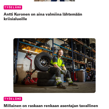
Categories:
TYÖELÄMÄ
Antti Kuronen on aina valmiina lähtemään
kriisialueille
Categories:
TYÖELÄMÄ
Millainen on raskaan renkaan asentajan tavallinen