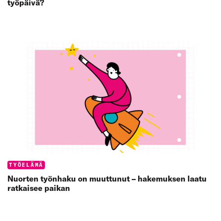
työpäivä?
Categories:
TYÖELÄMÄ
Nuorten työnhaku on muuttunut – hakemuksen laatu
ratkaisee paikan