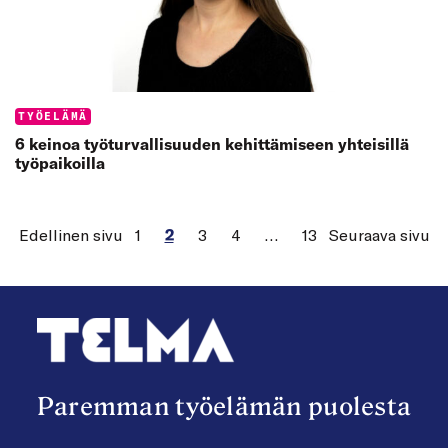
Categories:
TYÖELÄMÄ
6 keinoa työturvallisuuden kehittämiseen yhteisillä
työpaikoilla
Edellinen sivu
1
2
3
4
…
13
Seuraava sivu
Paremman työelämän puolesta