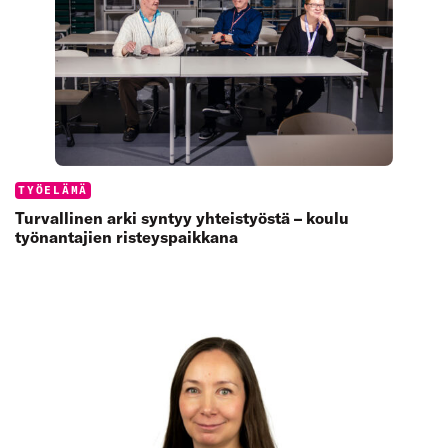
Categories:
TYÖELÄMÄ
Turvallinen arki syntyy yhteistyöstä – koulu
työnantajien risteyspaikkana