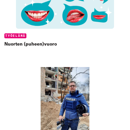
Categories:
TYÖELÄMÄ
Nuorten (puheen)vuoro