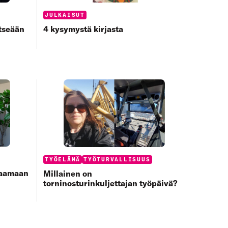
Categories:
JULKAISUT
4 kysymystä kirjasta
itseään
Categories:
TYÖELÄMÄ
TYÖTURVALLISUUS
paamaan
Millainen on
torninosturinkuljettajan työpäivä?