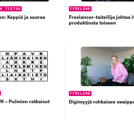
s:
Categories:
UA TIETOA
TYÖELÄMÄ
n: Keppiä ja suoraa
Freelancer-taiteilija johtaa 
produktiosta toiseen
s:
T
Categories:
TYÖELÄMÄ
6 – Pulmien ratkaisut
Digimyyjä rohkaisee swaip