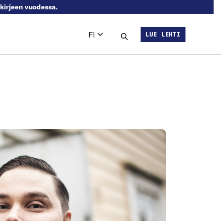
skirjeen vuodessa.
FI
LUE LEHTI
Languages
Hae sivustolta