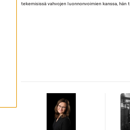
tekemisissä vahvojen luonnonvoimien kanssa, hän t
H
Y
V
Ä
K
S
Y
K
A
I
K
K
I
E
V
Ä
S
T
E
E
T