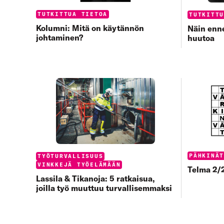
Categories:
TUTKITTUA TIETOA
Categorie
TUTKITT
Kolumni: Mitä on käytännön
Näin enne
johtaminen?
huutoa
Categorie
PÄHKINÄ
Categories:
TYÖTURVALLISUUS
VINKKEJÄ TYÖELÄMÄÄN
Telma 2/2
Lassila & Tikanoja: 5 ratkaisua,
joilla työ muuttuu turvallisemmaksi