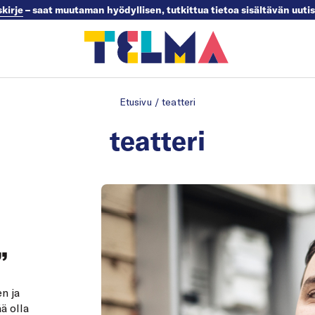
skirje
– saat muutaman hyödyllisen, tutkittua tietoa sisältävän uuti
Etusivu
/
teatteri
teatteri
”
n ja
ä olla