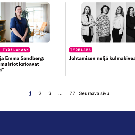
s:
Categories:
Ä TYÖELÄMÄÄN
TYÖELÄMÄ
aja Emma Sandberg:
Johtamisen neljä kulmakive
muistot katoavat
ä”
1
2
3
…
77
Seuraava sivu