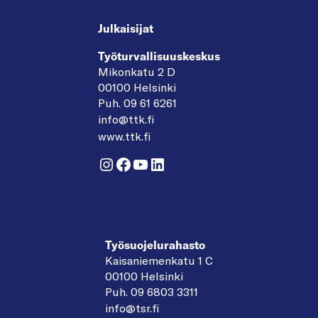
Julkaisijat
Työturvallisuuskeskus
Mikonkatu 2 D
00100 Helsinki
Puh. 09 61 6261
info@ttk.fi
www.ttk.fi
Instagram
Facebook
YouTube
LinkedIn
Työsuojelurahasto
Kaisaniemenkatu 1 C
00100 Helsinki
Puh. 09 6803 3311
info@tsr.fi