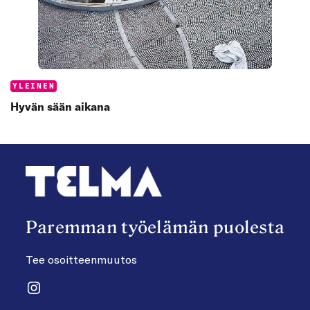
Categories:
YLEINEN
Hyvän sään aikana
Paremman työelämän puolesta
Tee osoitteenmuutos
Instagram