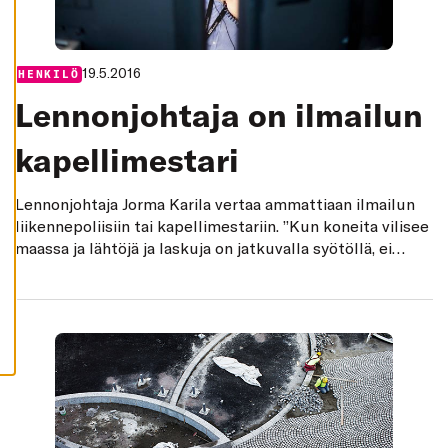
K
I
H
Y
19.5.2016
Categories:
HENKILÖ
V
Ä
Lennonjohtaja on ilmailun
K
S
Y
kapellimestari
K
A
I
K
Lennonjohtaja Jorma Karila vertaa ammattiaan ilmailun
K
I
liikennepoliisiin tai kapellimestariin. ”Kun koneita vilisee
E
maassa ja lähtöjä ja laskuja on jatkuvalla syötöllä, ei
V
Ä
ilmailuorkesteri toimisi ilman johtajaa.”
S
T
E
E
T