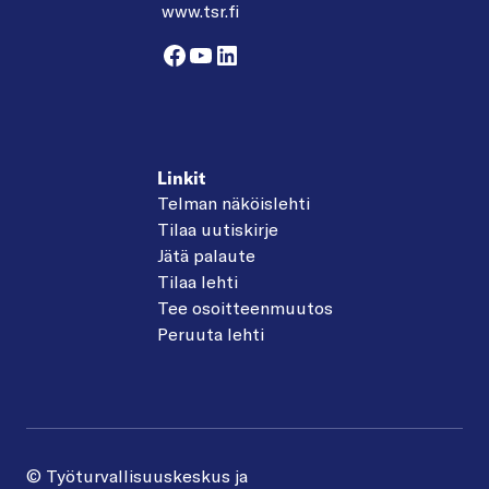
www.tsr.fi
Facebook
YouTube
LinkedIn
Linkit
Telman näköislehti
Tilaa uutiskirje
Jätä palaute
Tilaa lehti
Tee osoitteenmuutos
Peruuta lehti
© Työturvallisuuskeskus ja