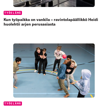
Categories:
TYÖELÄMÄ
Kun työpaikka on vankila – ravintolapäällikkö Heidi
huolehtii arjen perusasiasta
Categories:
TYÖELÄMÄ