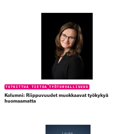
Categories:
TUTKITTUA TIETOA
TYÖTURVALLISUUS
Kolumni: Riippuvuudet muokkaavat työkykyä
huomaamatta