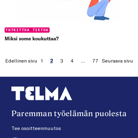
Categories:
TUTKITTUA TIETOA
Miksi some koukuttaa?
Edellinen sivu
1
2
3
4
…
77
Seuraava sivu
Paremman työelämän puolesta
Tee osoitteenmuutos