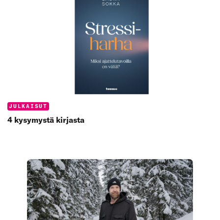
Categories:
JULKAISUT
4 kysymystä kirjasta