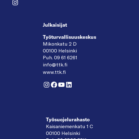
Instagram
Julkaisijat
Työturvallisuuskeskus
Mikonkatu 2 D
00100 Helsinki
Puh. 09 61 6261
info@ttk.fi
www.ttk.fi
Instagram
Facebook
YouTube
LinkedIn
Työsuojelurahasto
Kaisaniemenkatu 1 C
00100 Helsinki