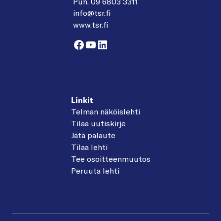
Puh. 09 6803 3311
info@tsr.fi
www.tsr.fi
Facebook
YouTube
LinkedIn
Linkit
Telman näköislehti
Tilaa uutiskirje
Jätä palaute
Tilaa lehti
Tee osoitteenmuutos
Peruuta lehti