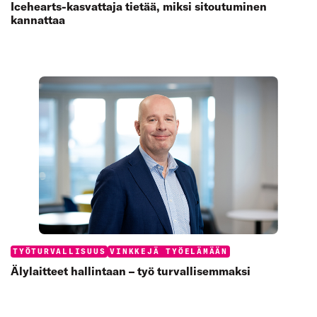
Icehearts-kasvattaja tietää, miksi sitoutuminen
kannattaa
Categories:
TYÖTURVALLISUUS
VINKKEJÄ TYÖELÄMÄÄN
Älylaitteet hallintaan – työ turvallisemmaksi