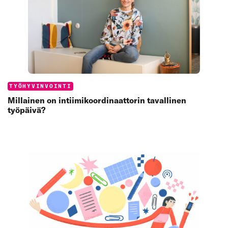
Categories:
TYÖHYVINVOINTI
Millainen on intiimikoordinaattorin tavallinen
työpäivä?